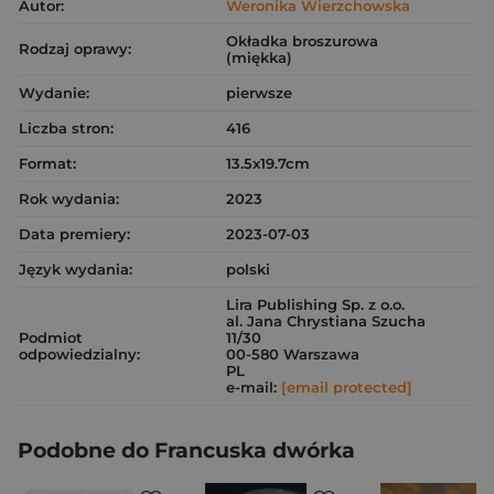
Autor:
Weronika Wierzchowska
Okładka broszurowa
Rodzaj oprawy:
(miękka)
Wydanie:
pierwsze
Liczba stron:
416
Format:
13.5x19.7cm
Rok wydania:
2023
Data premiery:
2023-07-03
Język wydania:
polski
Lira Publishing Sp. z o.o.
al. Jana Chrystiana Szucha
Podmiot
11/30
odpowiedzialny:
00-580 Warszawa
PL
e-mail:
[email protected]
Podobne do Francuska dwórka