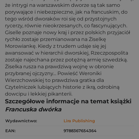
że intrygi na warszawskim dworze są tak samo
porywające i niebezpieczne, jak na francuskim, do
tego wśród dworaków roi się od przystojnych
rycerzy, równie nieokrzesanych, co fascynujących.
Giselle poznaje nowy kraj i przez polskich przyjaciół
rychło zostaje przemianowana na Żiselkę
Morowiankę. Kiedy z trudem udaje się jej
awansować w hierarchii dworskiej, Rzeczpospolita
zostaje najechana przez potężną armię szwedzką.
Żiselka rusza na prawdziwą wojnę w obronie
przybranej ojczyzny… Powieść Weroniki
Wierzchowskiej to prawdziwa gratka dla
Czytelniczek lubiących historie z ikrą, odrobiną
dowcipu i lekkiej pikanterii.
Szczegółowe informacje na temat książki
Francuska dwórka
Wydawnictwo:
Lira Publishing
EAN:
9788367654364