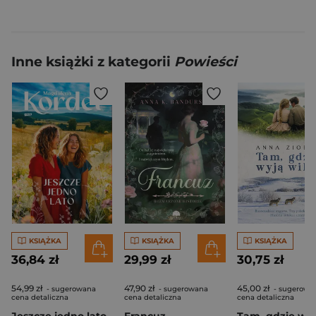
Inne książki z kategorii
Powieści
KSIĄŻKA
KSIĄŻKA
KSIĄŻKA
36,84 zł
29,99 zł
30,75 zł
54,99 zł
47,90 zł
45,00 zł
- sugerowana
- sugerowana
- sugerowa
cena detaliczna
cena detaliczna
cena detaliczna