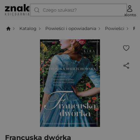
Czego szukasz?
Konto
Katalog
Powieści i opowiadania
Powieści
Fr
Francuska dwórka