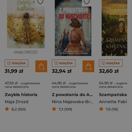
KSIĄŻKA
KSIĄŻKA
KSIĄŻKA
31,99 zł
32,94 zł
32,60 zł
47,50 zł
44,90 zł
54,90 zł
- sugerowana
- sugerowana
- sugerowa
cena detaliczna
cena detaliczna
cena detaliczna
Zwykła historia
Z powstania do Auschwitz
Maja Drozd
Nina Majewska-Brown
Annette Fabian
8,2 (100)
7,3 (109)
7,6 (115)