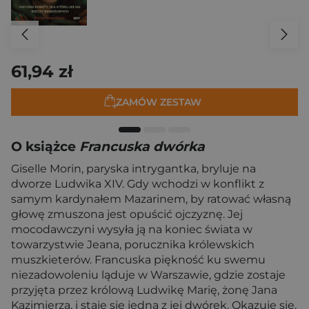
61,94 zł
ZAMÓW ZESTAW
O książce
Francuska dwórka
Giselle Morin, paryska intrygantka, bryluje na
dworze Ludwika XIV. Gdy wchodzi w konflikt z
samym kardynałem Mazarinem, by ratować własną
głowę zmuszona jest opuścić ojczyznę. Jej
mocodawczyni wysyła ją na koniec świata w
towarzystwie Jeana, porucznika królewskich
muszkieterów. Francuska piękność ku swemu
niezadowoleniu ląduje w Warszawie, gdzie zostaje
przyjęta przez królową Ludwikę Marię, żonę Jana
Kazimierza, i staje się jedną z jej dwórek. Okazuje się,