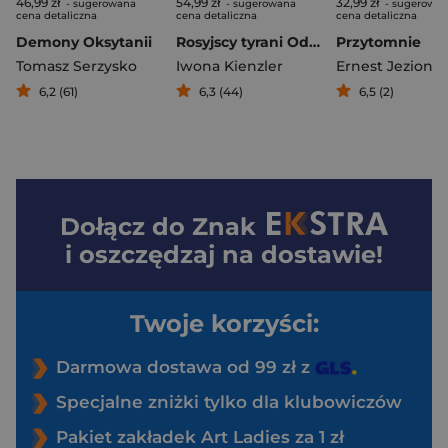
46,99 zł
54,99 zł
32,99 zł
- sugerowana
- sugerowana
- sugerowa
cena detaliczna
cena detaliczna
cena detaliczna
Demony Oksytanii
Rosyjscy tyrani Od Iwana Groźnego do Władimira Putina
Przytomnie
Tomasz Serzysko
Iwona Kienzler
Ernest Jezione
6,2 (61)
6,3 (44)
6,5 (2)
Dołącz do
Znak
i oszczędzaj na dostawie!
Twoje korzyści:
Darmowa dostawa od 99 zł z
Specjalne zniżki tylko dla klubowiczów
Pakiet zakładek Art Ladies za 1 zł