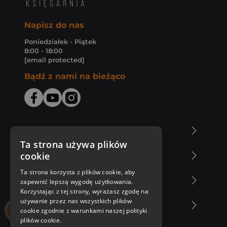
Napisz do nas
Poniedziałek - Piątek
8:00 - 18:00
[email protected]
Bądź z nami na bieżąco
O Księgarni Znak
Ta strona używa plików
cookie
Zakupy u nas
Ta strona korzysta z plików cookie, aby
Nasza oferta
zapewnić lepszą wygodę użytkowania.
Korzystając z tej strony, wyrażasz zgodę na
używanie przez nas wszystkich plików
Nasi autorzy
cookie zgodnie z warunkami naszej polityki
plików cookie.