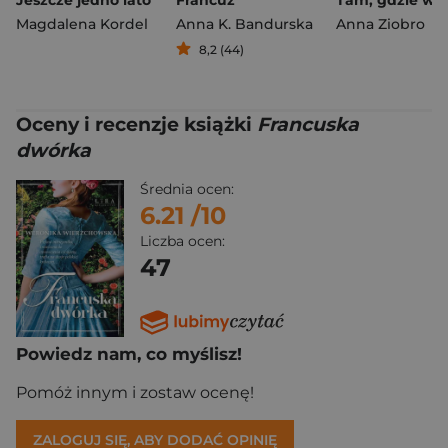
Jeszcze jedno lato
Francuz
Magdalena Kordel
Anna K. Bandurska
Anna Ziobro
8,2 (44)
Oceny i recenzje książki
Francuska
dwórka
Średnia ocen:
6.21
/10
Liczba ocen:
47
Powiedz nam, co myślisz!
Pomóż innym i zostaw ocenę!
ZALOGUJ SIĘ, ABY DODAĆ OPINIĘ