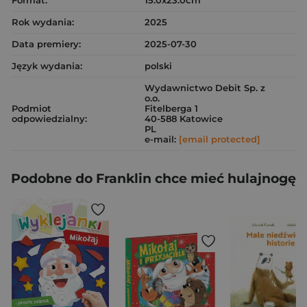
Format:
15.0x23.0cm
Rok wydania:
2025
Data premiery:
2025-07-30
Język wydania:
polski
Wydawnictwo Debit Sp. z
o.o.
Podmiot
Fitelberga 1
odpowiedzialny:
40-588 Katowice
PL
e-mail:
[email protected]
Podobne do Franklin chce mieć hulajnogę