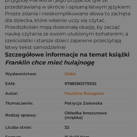
przygodę Franklina i jego przyjaciół, tyle że
przedstawianą w skrócie i opisaną łatwym językiem.
Proste zdania i nieskomplikowane słowa to zachęta
dla dziecka, które właśnie uczy się czytać.
Przedszkolaki mają doskonałą okazję, by zacząć
naukę czytania ze swoim ulubionym bohaterem, a
sześciolatki i starsze dzieci zapewne przeczytają
łatwy tekst samodzielnie
Szczegółowe informacje na temat książki
Franklin chce mieć hulajnogę
Wydawnictwo:
Debit
EAN:
9788380579392
Autor:
Paulette Bourgeois
Tłumaczenie:
Patrycja Zarawska
Okładka broszurowa
Rodzaj oprawy:
(miękka)
Liczba stron:
32