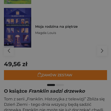
Moja rodzina na piętrze
Magda Louis
49,56 zł
ZAMÓW ZESTAW
O książce
Franklin sadzi drzewko
Tom z serii „Franklin. Historyjka z telewizji” Zbliża się
Dzień Ziemi - tego dnia wszyscy będą sadzić
drzewka. Franklin nie może się już doczekać chwili,