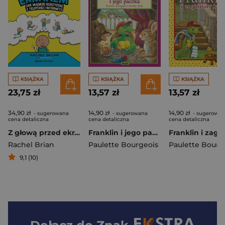
KSIĄŻKA
KSIĄŻKA
KSIĄŻKA
23,75 zł
13,57 zł
13,57 zł
34,90 zł
14,90 zł
14,90 zł
- sugerowana
- sugerowana
- sugerowan
cena detaliczna
cena detaliczna
cena detaliczna
Z głową przed ekranem. Jak mądrze korzystać z telefonu i internetu
Franklin i jego paczka
Rachel Brian
Paulette Bourgeois
Paulette Bourg
9,1 (10)