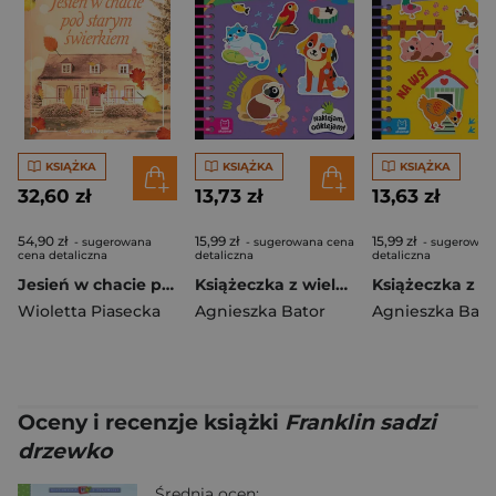
KSIĄŻKA
KSIĄŻKA
KSIĄŻKA
32,60 zł
13,73 zł
13,63 zł
54,90 zł
15,99 zł
15,99 zł
- sugerowana
- sugerowana cena
- sugerowan
cena detaliczna
detaliczna
detaliczna
Jesień w chacie pod starym świerkiem
Książeczka z wielorazowymi naklejkami. W domu. Naklejam, odklejam!
Wioletta Piasecka
Agnieszka Bator
Agnieszka Bato
Oceny i recenzje książki
Franklin sadzi
drzewko
Średnia ocen: