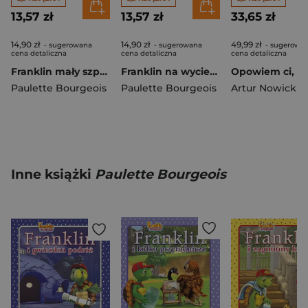
13,57 zł
13,57 zł
33,65 zł
14,90 zł
14,90 zł
49,99 zł
- sugerowana
- sugerowana
- sugerowa
cena detaliczna
cena detaliczna
cena detaliczna
Franklin mały szperacz
Franklin na wycieczce
Paulette Bourgeois
Paulette Bourgeois
Artur Nowicki
,
Marc
Inne książki
Paulette Bourgeois