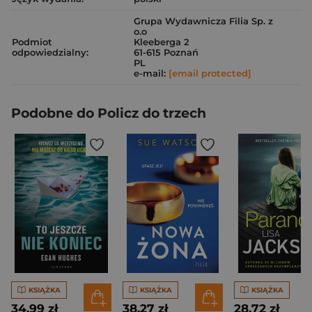
Grupa Wydawnicza Filia Sp. z
o.o
Podmiot
Kleeberga 2
odpowiedzialny:
61-615 Poznań
PL
e-mail:
[email protected]
Podobne do Policz do trzech
KSIĄŻKA
KSIĄŻKA
KSIĄŻKA
34,99 zł
38,27 zł
28,72 zł