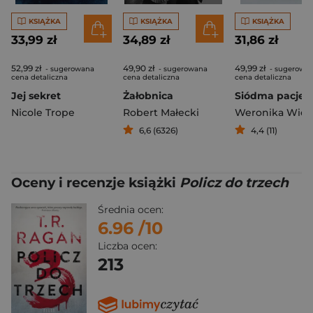
KSIĄŻKA
KSIĄŻKA
KSIĄŻKA
33,99 zł
34,89 zł
31,86 zł
52,99 zł
49,90 zł
49,99 zł
- sugerowana
- sugerowana
- sugerowa
cena detaliczna
cena detaliczna
cena detaliczna
Jej sekret
Żałobnica
Siódma pacjen
Nicole Trope
Robert Małecki
6,6 (6326)
4,4 (11)
Oceny i recenzje książki
Policz do trzech
Średnia ocen:
6.96
/10
Liczba ocen:
213