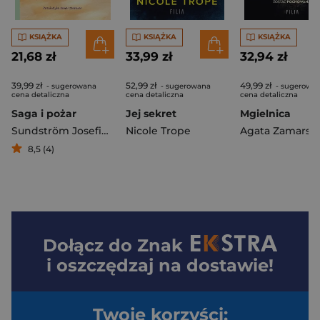
KSIĄŻKA
KSIĄŻKA
KSIĄŻKA
21,68 zł
33,99 zł
32,94 zł
39,99 zł
52,99 zł
49,99 zł
- sugerowana
- sugerowana
- sugerowa
cena detaliczna
cena detaliczna
cena detaliczna
Saga i pożar
Jej sekret
Mgielnica
Sundström Josefine
Nicole Trope
Agata Zamarsk
8,5 (4)
Dołącz do
Znak
i oszczędzaj na dostawie!
Twoje korzyści: