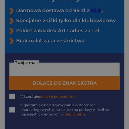
Darmowa dostawa od 99 zł z
Specjalne zniżki tylko dla klubowiczów
Pakiet zakładek Art Ladies za 1 zł
Brak opłat za uczestnictwo
Twój e-mail
DOŁĄCZ DO ZNAK EKSTRA
*
Akceptuję
politykę prywatności
*
Zgadzam się na otrzymywanie wiadomości
marketingowych (newsletter) na podany
e-mail
na
zasadach określonych w
regulaminie
.