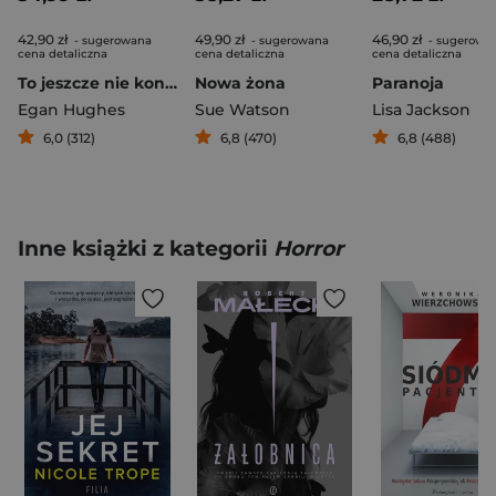
42,90 zł
49,90 zł
46,90 zł
- sugerowana
- sugerowana
- sugerowa
cena detaliczna
cena detaliczna
cena detaliczna
To jeszcze nie koniec
Nowa żona
Paranoja
Egan Hughes
Sue Watson
Lisa Jackson
6,0 (312)
6,8 (470)
6,8 (488)
Inne książki z kategorii
Horror