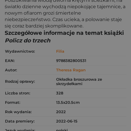
Poszukiwania wiodą dwoma krętymi ścieżkami, na
światło dzienne wychodzą niepokojące tajemnice, a
nowym ofiarom grozi śmiertelne
niebezpieczeństwo. Czas ucieka, a polowanie staje
się coraz bardziej skomplikowane.
Szczegółowe informacje na temat książki
Policz do trzech
Wydawnictwo:
Filia
EAN:
9788382800531
Autor:
Theresa Ragan
Okładka broszurowa ze
Rodzaj oprawy:
skrzydełkami
Liczba stron:
328
Format:
13.5x20.5cm
Rok wydania:
2022
Data premiery:
2022-06-15
Język wydania:
polski