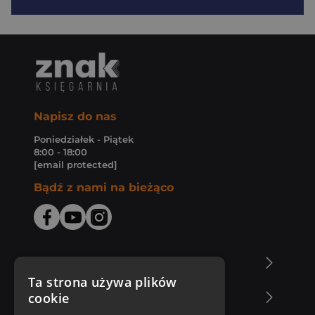
Napisz do nas
Poniedziałek - Piątek
8:00 - 18:00
[email protected]
Bądź z nami na bieżąco
O Księgarni Znak
Ta strona używa plików
cookie
Zakupy u nas