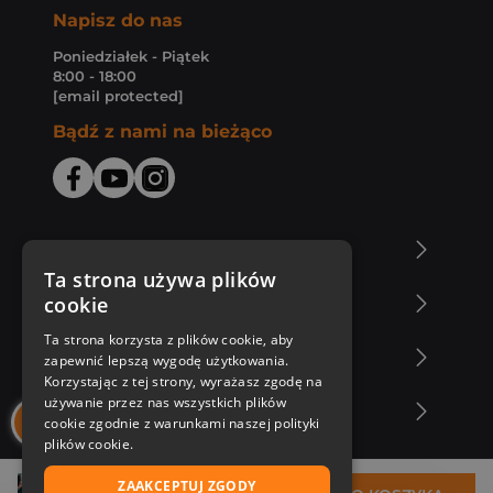
Napisz do nas
Poniedziałek - Piątek
8:00 - 18:00
[email protected]
Bądź z nami na bieżąco
O Księgarni Znak
Ta strona używa plików
cookie
Zakupy u nas
Ta strona korzysta z plików cookie, aby
Nasza oferta
zapewnić lepszą wygodę użytkowania.
Korzystając z tej strony, wyrażasz zgodę na
używanie przez nas wszystkich plików
Nasi autorzy
cookie zgodnie z warunkami naszej polityki
plików cookie.
ZAAKCEPTUJ ZGODY