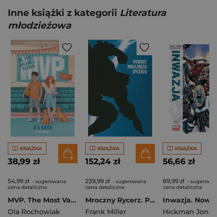
Inne książki z kategorii
Literatura
młodzieżowa
KSIĄŻKA
KSIĄŻKA
KSIĄŻKA
38,99 zł
152,24 zł
56,66 zł
54,99 zł
239,99 zł
89,99 zł
- sugerowana
- sugerowana
- sugerowa
cena detaliczna
cena detaliczna
cena detaliczna
MVP. The Most Valuable Person
Mroczny Rycerz. Powrót Mrocznego Rycerza. DC Limited
Ola Rochowiak
Frank Miller