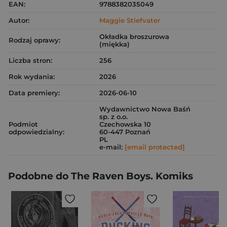
EAN:
9788382035049
Autor:
Maggie Stiefvater
Okładka broszurowa
Rodzaj oprawy:
(miękka)
Liczba stron:
256
Rok wydania:
2026
Data premiery:
2026-06-10
Wydawnictwo Nowa Baśń
sp. z o.o.
Podmiot
Czechowska 10
odpowiedzialny:
60-447 Poznań
PL
e-mail:
[email protected]
Podobne do The Raven Boys. Komiks