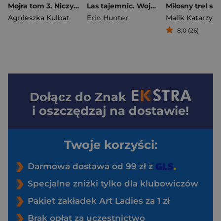
Mojra tom 3. Niczyja wojna
Las tajemnic. Wojownicy. Tom 3 wyd. ilustrowane
Miłosny trel sł
Agnieszka Kulbat
Erin Hunter
Malik Katarzyn
8,0 (26)
Dołącz do
Znak
i oszczędzaj na dostawie!
Twoje korzyści:
Darmowa dostawa od 99 zł z
Specjalne zniżki tylko dla klubowiczów
Pakiet zakładek Art Ladies za 1 zł
Brak opłat za uczestnictwo