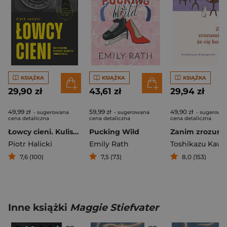
KSIĄŻKA
KSIĄŻKA
KSIĄŻKA
29,90 zł
43,61 zł
29,94 zł
49,99 zł
59,99 zł
49,90 zł
- sugerowana
- sugerowana
- sugerowa
cena detaliczna
cena detaliczna
cena detaliczna
Łowcy cieni. Kulisy działania najbardziej tajemniczej jednostki policji
Pucking Wild
Piotr Halicki
Emily Rath
7,6 (100)
7,5 (73)
8,0 (153)
Inne książki
Maggie Stiefvater