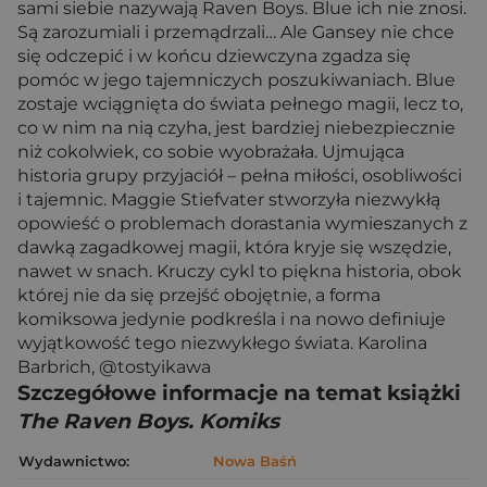
sami siebie nazywają Raven Boys. Blue ich nie znosi.
Są zarozumiali i przemądrzali… Ale Gansey nie chce
się odczepić i w końcu dziewczyna zgadza się
pomóc w jego tajemniczych poszukiwaniach. Blue
zostaje wciągnięta do świata pełnego magii, lecz to,
co w nim na nią czyha, jest bardziej niebezpiecznie
niż cokolwiek, co sobie wyobrażała. Ujmująca
historia grupy przyjaciół – pełna miłości, osobliwości
i tajemnic. Maggie Stiefvater stworzyła niezwykłą
opowieść o problemach dorastania wymieszanych z
dawką zagadkowej magii, która kryje się wszędzie,
nawet w snach. Kruczy cykl to piękna historia, obok
której nie da się przejść obojętnie, a forma
komiksowa jedynie podkreśla i na nowo definiuje
wyjątkowość tego niezwykłego świata. Karolina
Barbrich, @tostyikawa
Szczegółowe informacje na temat książki
The Raven Boys. Komiks
Wydawnictwo:
Nowa Baśń