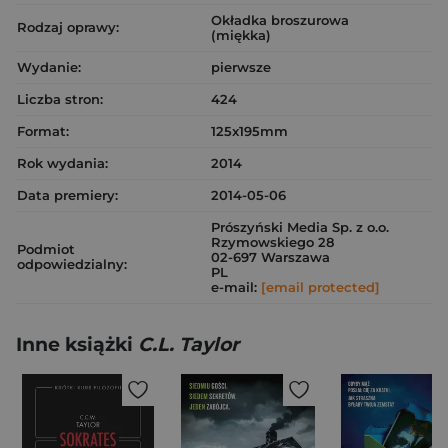
Okładka broszurowa
Rodzaj oprawy:
(miękka)
Wydanie:
pierwsze
Liczba stron:
424
Format:
125x195mm
Rok wydania:
2014
Data premiery:
2014-05-06
Prószyński Media Sp. z o.o.
Rzymowskiego 28
Podmiot
02-697 Warszawa
odpowiedzialny:
PL
e-mail:
[email protected]
Inne książki
C.L. Taylor