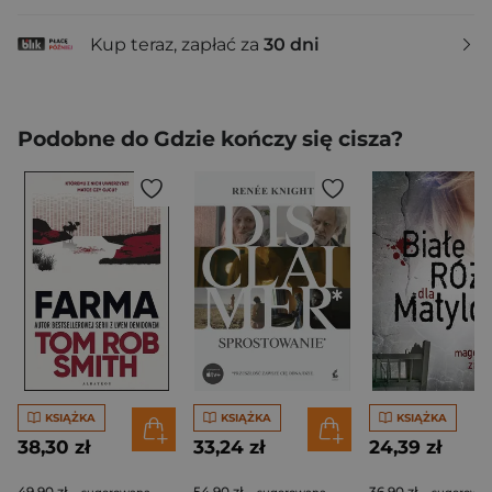
Kup teraz, zapłać za
30 dni
Podobne do Gdzie kończy się cisza?
KSIĄŻKA
KSIĄŻKA
KSIĄŻKA
38,30 zł
33,24 zł
24,39 zł
49,90 zł
54,90 zł
36,90 zł