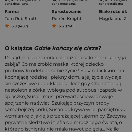
- sugerowana
- sugerowana
- sugerowa
cena detaliczna
cena detaliczna
cena detaliczna
Farma
Sprostowanie
Tom Rob Smith
Renée Knight
Magdalena Zim
6,8 (1407)
6,6 (1740)
O książce
Gdzie kończy się cisza?
Dokąd ma uciec córka obciążona sekretem, który ją
zabija? Co ma zrobić matka, której dziecko
próbowało odebrać sobie życie? Susan Jackson ma
kochającą rodzinę i piękny dom, a jej życie wydaje
się szczęśliwe i poukładane, lecz gdy Charlotte, jej
nastoletnia córka, wbiega pod autobus i zapada w
śpiączkę, Susan musi przewartościować swoje
spojrzenie na świat. Szukając przyczyn próby
samobójczej córki, Susan odkrywa w jej pamiętniku
wzmiankę o jakiejś przerażającej tajemnicy. Zaczyna
prywatne śledztwo i trafia do mrocznego świata, o
którego istnieniu nie miała nawet pojęcia… Na ile