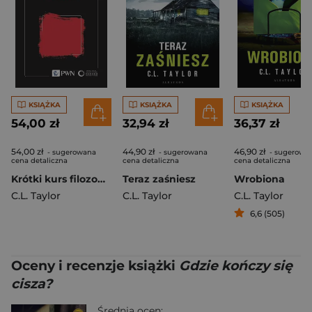
KSIĄŻKA
KSIĄŻKA
KSIĄŻKA
54,00 zł
32,94 zł
36,37 zł
54,00 zł
44,90 zł
46,90 zł
- sugerowana
- sugerowana
- sugerowa
cena detaliczna
cena detaliczna
cena detaliczna
Krótki kurs filozofii. Sokrates
Teraz zaśniesz
Wrobiona
C.L. Taylor
C.L. Taylor
C.L. Taylor
6,6 (505)
Oceny i recenzje książki
Gdzie kończy się
cisza?
Średnia ocen: