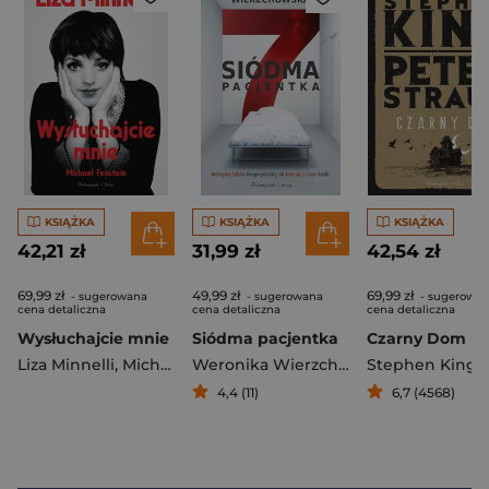
KSIĄŻKA
KSIĄŻKA
KSIĄŻKA
42,21 zł
31,99 zł
42,54 zł
69,99 zł
49,99 zł
69,99 zł
- sugerowana
- sugerowana
- sugerowa
cena detaliczna
cena detaliczna
cena detaliczna
Wysłuchajcie mnie
Siódma pacjentka
Czarny Dom
Liza Minnelli
,
Michael Feinstein
Weronika Wierzchowska
Stephen King
,
P
4,4 (11)
6,7 (4568)