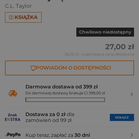
C.L. Taylor
KSIĄŻKA
Chwilowo niedostępny
27,00 zł
36,00 zł
- sugerowana cena detaliczna
POWIADOM O DOSTĘPNOŚCI
Darmowa dostawa od 399 zł
Do darmowej dostawy brakuje Ci 399,00 zł
Dostawa za 0 zł
dla
DOŁĄCZ
zamówień od 99 zł
Kup teraz, zapłać za
30 dni