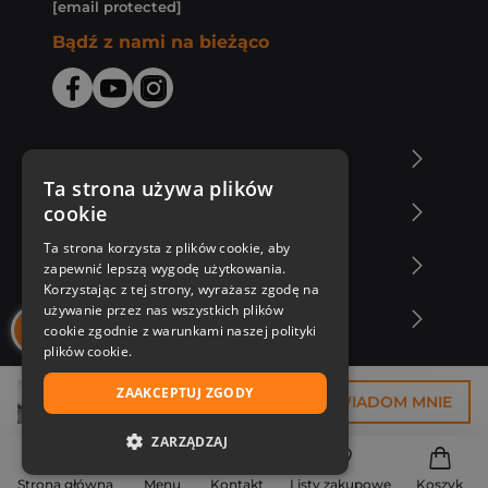
[email protected]
Bądź z nami na bieżąco
O Księgarni Znak
Ta strona używa plików
cookie
Zakupy u nas
Ta strona korzysta z plików cookie, aby
Nasza oferta
zapewnić lepszą wygodę użytkowania.
Korzystając z tej strony, wyrażasz zgodę na
używanie przez nas wszystkich plików
Nasi autorzy
cookie zgodnie z warunkami naszej polityki
plików cookie.
ZAAKCEPTUJ ZGODY
29,25 zł
POWIADOM MNIE
ZARZĄDZAJ
NIEZBĘDNE
Strona główna
Menu
Kontakt
Listy zakupowe
Koszyk