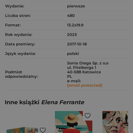
Wydanie:
pierwsze
Liczba stron:
480
Format:
13.2x19.9
Rok wydania:
2023
Data premiery:
2017-10-18
Język wydania:
polski
Sonia Draga Sp. z o.o
ul. Fitelberga 1
Podmiot
40-588 Katowice
odpowiedzialny:
PL
e-mail:
[email protected]
Inne książki
Elena Ferrante