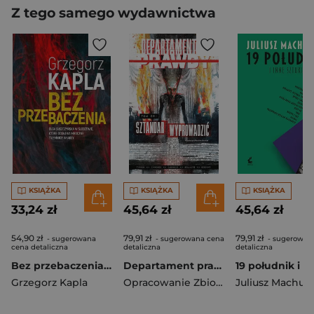
Z tego samego wydawnictwa
KSIĄŻKA
KSIĄŻKA
KSIĄŻKA
33,24 zł
45,64 zł
45,64 zł
54,90 zł
79,91 zł
79,91 zł
- sugerowana
- sugerowana cena
- sugerowan
cena detaliczna
detaliczna
detaliczna
Bez przebaczenia wyd. 2026
Departament prawdy T.6 Sztandar wyprowadzić
Grzegorz Kapla
Opracowanie Zbiorowe
Juliusz Machuls