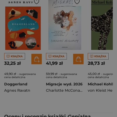
KSIĄŻKA
KSIĄŻKA
KSIĄŻKA
32,25 zł
41,99 zł
28,73 zł
49,90 zł
59,99 zł
45,00 zł
- sugerowana
- sugerowana
- sugerowa
cena detaliczna
cena detaliczna
cena detaliczna
Doggerland
Migracje wyd. 2026
Michael Kohlh
Agnes Ravatn
Charlotte McConaghy
von Kleist Hein
Oceny i recenzje książki
Genialna