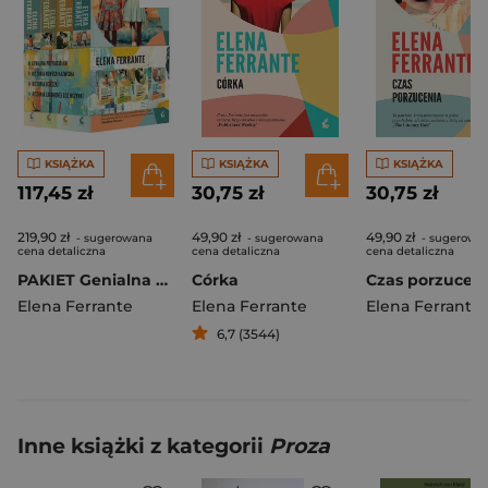
KSIĄŻKA
KSIĄŻKA
KSIĄŻKA
117,45 zł
30,75 zł
30,75 zł
219,90 zł
49,90 zł
49,90 zł
- sugerowana
- sugerowana
- sugerowa
cena detaliczna
cena detaliczna
cena detaliczna
PAKIET Genialna przyjaciółka
Córka
Elena Ferrante
Elena Ferrante
Elena Ferrante
6,7 (3544)
Inne książki z kategorii
Proza