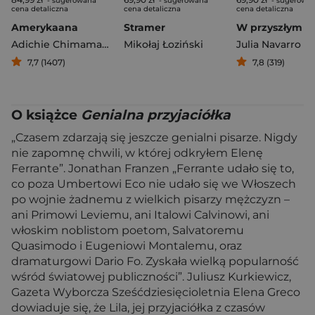
- sugerowana
- sugerowana
- sugerowa
cena detaliczna
cena detaliczna
cena detaliczna
Amerykaana
Stramer
Adichie Chimamanda Ngozi
Mikołaj Łoziński
Julia Navarro
7,7 (1407)
7,8 (319)
O książce
Genialna przyjaciółka
„Czasem zdarzają się jeszcze genialni pisarze. Nigdy
nie zapomnę chwili, w której odkryłem Elenę
Ferrante”. Jonathan Franzen „Ferrante udało się to,
co poza Umbertowi Eco nie udało się we Włoszech
po wojnie żadnemu z wielkich pisarzy mężczyzn –
ani Primowi Leviemu, ani Italowi Calvinowi, ani
włoskim noblistom poetom, Salvatoremu
Quasimodo i Eugeniowi Montalemu, oraz
dramaturgowi Dario Fo. Zyskała wielką popularność
wśród światowej publiczności”. Juliusz Kurkiewicz,
Gazeta Wyborcza Sześćdziesięcioletnia Elena Greco
dowiaduje się, że Lila, jej przyjaciółka z czasów