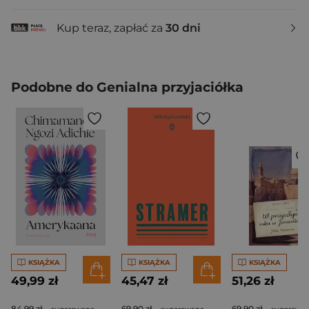
Kup teraz, zapłać za
30 dni
Podobne do Genialna przyjaciółka
KSIĄŻKA
KSIĄŻKA
KSIĄŻKA
49,99 zł
45,47 zł
51,26 zł
84,99 zł
69,90 zł
69,90 zł