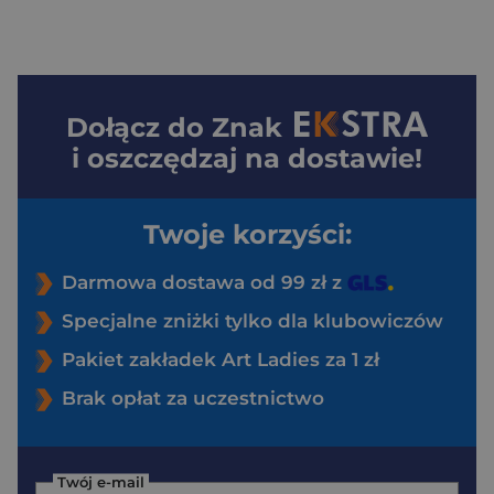
Dołącz do
Znak
i oszczędzaj na dostawie!
Twoje korzyści:
Darmowa dostawa od 99 zł z
Specjalne zniżki tylko dla klubowiczów
Pakiet zakładek Art Ladies za 1 zł
Brak opłat za uczestnictwo
Twój e-mail