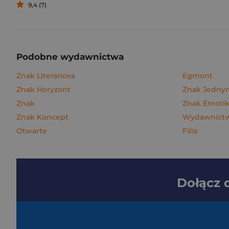
9,4 (7)
Podobne wydawnictwa
Znak Literanova
Egmont
Znak Horyzont
Znak Jedn
Znak
Znak Emoti
Znak Koncept
Wydawnictwo
Otwarte
Filia
Dołącz