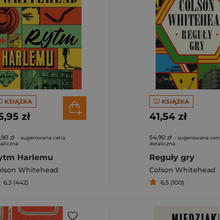
KSIĄŻKA
KSIĄŻKA
5,95 zł
41,54 zł
,90 zł
54,90 zł
- sugerowana cena
- sugerowana cen
aliczna
detaliczna
ytm Harlemu
Reguły gry
olson Whitehead
Colson Whitehead
6,3 (442)
6,5 (100)