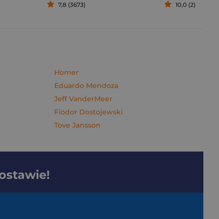
7,8 (3673)
10,0 (2)
Homer
Eduardo Mendoza
Jeff VanderMeer
Fiodor Dostojewski
Tove Jansson
dostawie!