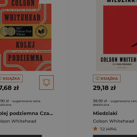
KSIĄŻKA
KSIĄŻKA
7,68 zł
29,18 zł
,90 zł
38,90 zł
- sugerowana cena
- sugerowana cen
aliczna
detaliczna
Kolej podziemna Czarna krew Ameryki
Miedziaki
olson Whitehead
Colson Whitehead
7,2 (4914)