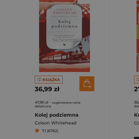
KSIĄŻKA
36,99 zł
2
47,90 zł
36
- sugerowana cena
detaliczna
det
Kolej podziemna
Colson Whitehead
C
7,1 (6782)