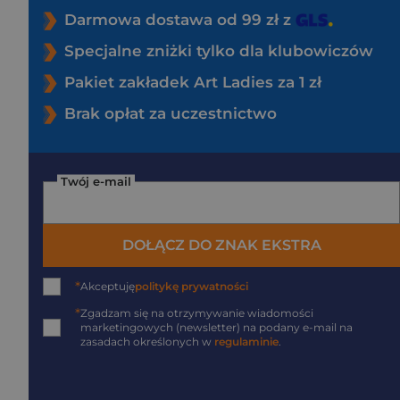
Darmowa dostawa od 99 zł z
Specjalne zniżki tylko dla klubowiczów
Pakiet zakładek Art Ladies za 1 zł
Brak opłat za uczestnictwo
Twój e-mail
DOŁĄCZ DO ZNAK EKSTRA
*
Akceptuję
politykę prywatności
*
Zgadzam się na otrzymywanie wiadomości
marketingowych (newsletter) na podany
e-mail
na
zasadach określonych w
regulaminie
.