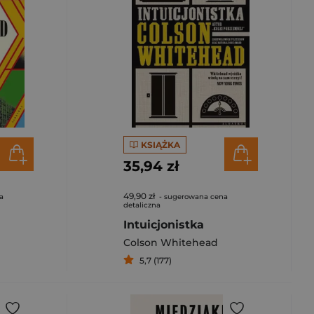
KSIĄŻKA
35,94 zł
49,90 zł
a
- sugerowana cena
detaliczna
Intuicjonistka
Colson Whitehead
5,7 (177)