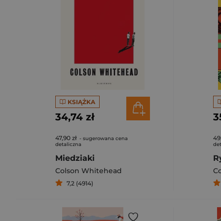
KSIĄŻKA
34,74 zł
3
47,90 zł
49
- sugerowana cena
detaliczna
det
Miedziaki
R
Colson Whitehead
C
7,2 (4914)