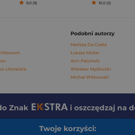
9,0 (9)
10,0 (2)
Podobni autorzy
Melissa Da Costa
ymSłowem
Łukasz Müller
kon
Ann Patchett
 Literackie
Wiesław Myśliwski
Michał Witkowski
 do
Znak
i oszczędzaj na 
Twoje korzyści: