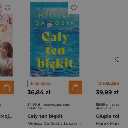
KSIĄŻKA
KSIĄŻKA
36,84 zł
39,99 zł
54,99 zł
59,99 zł
a
- sugerowana cena
- sugerowan
detaliczna
detaliczna
Pierogi z kimchi. Moje ulubione azjatyckie przepisy - książka z autografem
Cały ten błękit
Melissa Da Costa
,
Łukasz Müller
Marek Maruszc