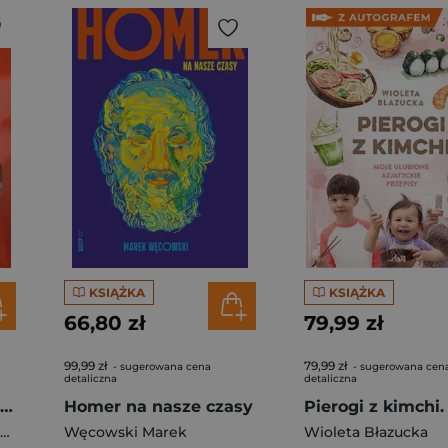
KSIĄŻKA
KSIĄŻKA
66,80 zł
79,99 zł
99,99 zł
79,99 zł
- sugerowana cena
- sugerowana cen
detaliczna
detaliczna
Rafał Majka. Zawsze z przodu. Rozmawia Tomasz Kalemba - książka z autografem
Homer na nasze czasy
Węcowski Marek
Wioleta Błazucka