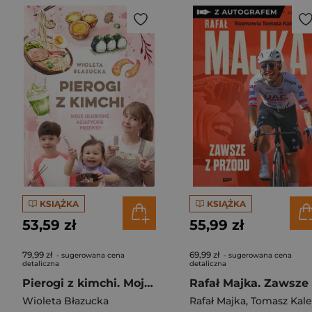
KSIĄŻKA
KSIĄŻKA
53,59 zł
55,99 zł
79,99 zł
69,99 zł
- sugerowana cena
- sugerowana cena
detaliczna
detaliczna
Pierogi z kimchi. Moje ulubione azjatyckie przepisy
Wioleta Błazucka
Rafał Majka
,
Tomasz Kalemba