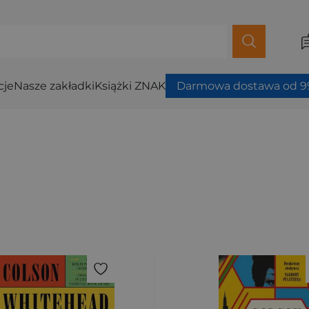
cje
Nasze zakładki
Książki ZNAK
Darmowa dostawa od 99