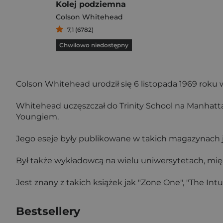
Kolej podziemna
Colson Whitehead
7,1 (6782)
Chwilowo niedostępny
Colson Whitehead urodził się 6 listopada 1969 rok
Whitehead uczęszczał do Trinity School na Manhatta
Youngiem.
Jego eseje były publikowane w takich magazynach j
Był także wykładowcą na wielu uniwersytetach, międz
Jest znany z takich książek jak "Zone One", "The Intu
Bestsellery