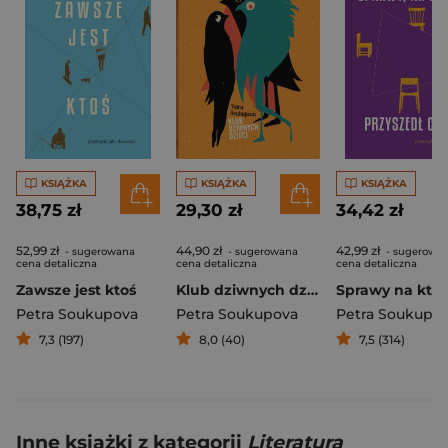
KSIĄŻKA
KSIĄŻKA
KSIĄŻKA
38,75 zł
29,30 zł
34,42 zł
52,99 zł
44,90 zł
42,99 zł
- sugerowana
- sugerowana
- sugerowa
cena detaliczna
cena detaliczna
cena detaliczna
Zawsze jest ktoś
Klub dziwnych dzieci
Petra Soukupova
Petra Soukupova
Petra Soukupo
7,3 (197)
8,0 (40)
7,5 (314)
Inne książki z kategorii
Literatura