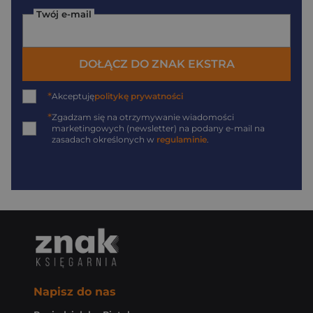
Twój e-mail
DOŁĄCZ DO ZNAK EKSTRA
*
Akceptuję
politykę prywatności
*
Zgadzam się na otrzymywanie wiadomości
marketingowych (newsletter) na podany
e-mail
na
zasadach określonych w
regulaminie
.
Napisz do nas