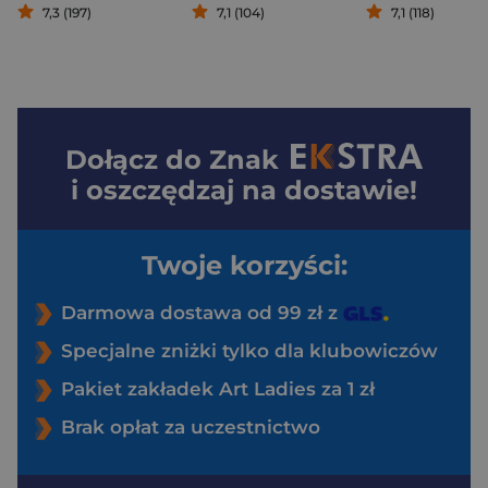
7,3 (197)
7,1 (104)
7,1 (118)
Dołącz do
Znak
i oszczędzaj na dostawie!
Twoje korzyści:
Darmowa dostawa od 99 zł z
Specjalne zniżki tylko dla klubowiczów
Pakiet zakładek Art Ladies za 1 zł
Brak opłat za uczestnictwo