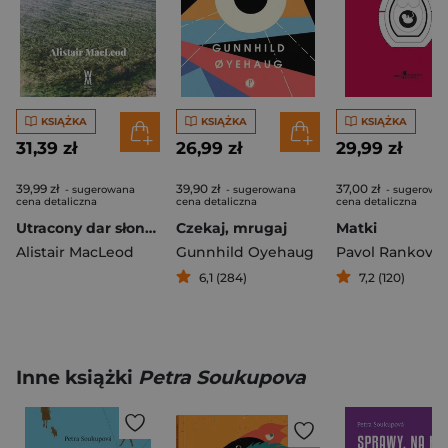
KSIĄŻKA
KSIĄŻKA
KSIĄŻKA
31,39 zł
26,99 zł
29,99 zł
39,99 zł
39,90 zł
37,00 zł
- sugerowana
- sugerowana
- sugerowa
cena detaliczna
cena detaliczna
cena detaliczna
Utracony dar słonej krwii
Czekaj, mrugaj
Matki
Alistair MacLeod
Gunnhild Oyehaug
Pavol Rankov
6,1 (284)
7,2 (120)
Inne książki
Petra Soukupova