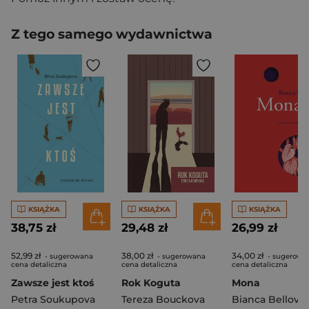
Z tego samego wydawnictwa
KSIĄŻKA
KSIĄŻKA
KSIĄŻKA
38,75 zł
29,48 zł
26,99 zł
52,99 zł
38,00 zł
34,00 zł
- sugerowana
- sugerowana
- sugerowa
cena detaliczna
cena detaliczna
cena detaliczna
Zawsze jest ktoś
Rok Koguta
Mona
Petra Soukupova
Tereza Bouckova
Bianca Bellova