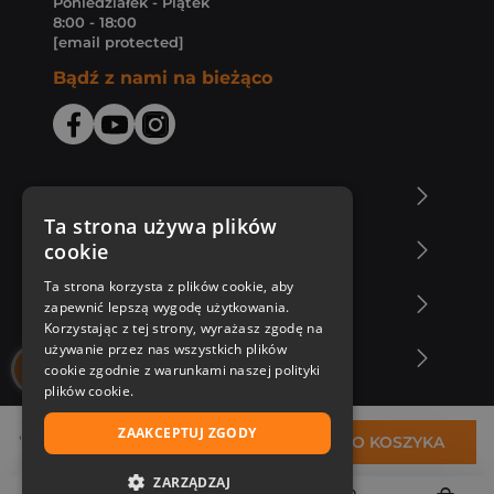
Poniedziałek - Piątek
8:00 - 18:00
[email protected]
Bądź z nami na bieżąco
O Księgarni Znak
Ta strona używa plików
cookie
Zakupy u nas
Ta strona korzysta z plików cookie, aby
Nasza oferta
zapewnić lepszą wygodę użytkowania.
Korzystając z tej strony, wyrażasz zgodę na
używanie przez nas wszystkich plików
Nasi autorzy
cookie zgodnie z warunkami naszej polityki
plików cookie.
ZAAKCEPTUJ ZGODY
32,99 zł
DO KOSZYKA
ZARZĄDZAJ