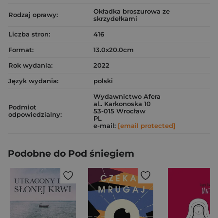
Okładka broszurowa ze
Rodzaj oprawy:
skrzydełkami
Liczba stron:
416
Format:
13.0x20.0cm
Rok wydania:
2022
Język wydania:
polski
Wydawnictwo Afera
al.. Karkonoska 10
Podmiot
53-015 Wrocław
odpowiedzialny:
PL
e-mail:
[email protected]
Podobne do Pod śniegiem