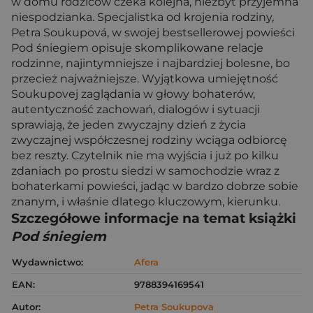
w domu rodziców czeka kolejna, niezbyt przyjemna
niespodzianka. Specjalistka od krojenia rodziny,
Petra Soukupová, w swojej bestsellerowej powieści
Pod śniegiem opisuje skomplikowane relacje
rodzinne, najintymniejsze i najbardziej bolesne, bo
przecież najważniejsze. Wyjątkowa umiejętność
Soukupovej zaglądania w głowy bohaterów,
autentyczność zachowań, dialogów i sytuacji
sprawiają, że jeden zwyczajny dzień z życia
zwyczajnej współczesnej rodziny wciąga odbiorcę
bez reszty. Czytelnik nie ma wyjścia i już po kilku
zdaniach po prostu siedzi w samochodzie wraz z
bohaterkami powieści, jadąc w bardzo dobrze sobie
znanym, i właśnie dlatego kluczowym, kierunku.
Szczegółowe informacje na temat książki
Pod śniegiem
Wydawnictwo:
Afera
EAN:
9788394169541
Autor:
Petra Soukupova