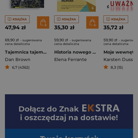
KSIĄŻKA
KSIĄŻKA
KSIĄŻKA
47,94 zł
35,30 zł
35,72 zł
69,90 zł
59,90 zł
59,90 zł
- sugerowana
- sugerowana
- sugerowa
cena detaliczna
cena detaliczna
cena detaliczna
Tajemnica tajemnic
Historia nowego nazwiska. Cykl neapolitański. Tom 2 wyd. 2025
Dan Brown
Elena Ferrante
Karsten Dusse
6,7 (4362)
8,3 (15)
Dołącz do
Znak
i oszczędzaj na dostawie!