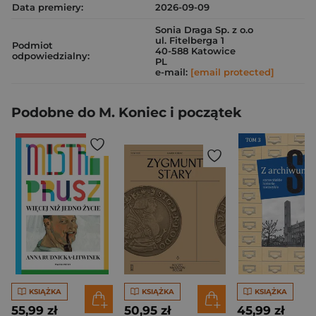
Data premiery:
2026-09-09
Sonia Draga Sp. z o.o
ul. Fitelberga 1
Podmiot
40-588 Katowice
odpowiedzialny:
PL
e-mail:
[email protected]
Podobne do M. Koniec i początek
KSIĄŻKA
KSIĄŻKA
KSIĄŻKA
55,99 zł
50,95 zł
45,99 zł