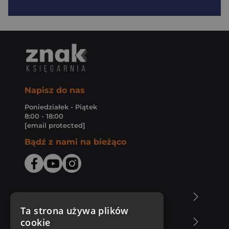
Napisz do nas
Poniedziałek - Piątek
8:00 - 18:00
[email protected]
Bądź z nami na bieżąco
O Księgarni Znak
Ta strona używa plików
cookie
Zakupy u nas