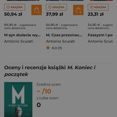
KSIĄŻKA
KSIĄŻKA
KSIĄŻKA
50,94 zł
37,99 zł
23,31 zł
84,90 zł
64,90 zł
34,90 zł
- sugerowana
- sugerowana
- sugerowa
cena detaliczna
cena detaliczna
cena detaliczna
M syn stulecia wyd. 2026
M. Czas przeznaczenia
Antonio Scurati
Antonio Scurati
Antonio Scurati
8,0 (11)
Oceny i recenzje książki
M. Koniec i
początek
Średnia ocen:
~
/10
Liczba ocen:
0