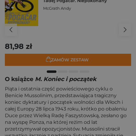
Tadej Pogačar. Niepokonany
McGrath Andy
81,98 zł
ZAMÓW ZESTAW
O książce
M. Koniec i początek
Piąta i ostatnia część powieściowego cyklu o
Benicie Mussolinim, przedstawiająca tragiczny
koniec dyktatury i początek wolności dla Włoch i
całej Europy 28 lipca 1943 roku, krótko po obaleniu
Duce przez Wielką Radę Faszystowską, zesłano go
na wyspę Ponza, na której reżim od lat
przetrzymywał opozycjonistów. Mussolini stracił
wszystko, łącznie z nadzieją. Sytuacja zmieniła się