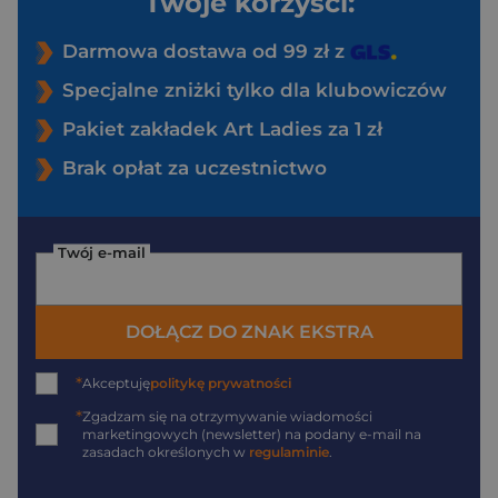
Twoje korzyści:
Darmowa dostawa od 99 zł z
Specjalne zniżki tylko dla klubowiczów
Pakiet zakładek Art Ladies za 1 zł
Brak opłat za uczestnictwo
Twój e-mail
DOŁĄCZ DO ZNAK EKSTRA
*
Akceptuję
politykę prywatności
*
Zgadzam się na otrzymywanie wiadomości
marketingowych (newsletter) na podany
e-mail
na
zasadach określonych w
regulaminie
.