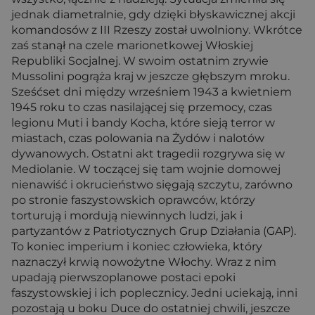
jednak diametralnie, gdy dzięki błyskawicznej akcji
komandosów z III Rzeszy został uwolniony. Wkrótce
zaś stanął na czele marionetkowej Włoskiej
Republiki Socjalnej. W swoim ostatnim zrywie
Mussolini pogrąża kraj w jeszcze głębszym mroku.
Sześćset dni między wrześniem 1943 a kwietniem
1945 roku to czas nasilającej się przemocy, czas
legionu Muti i bandy Kocha, które sieją terror w
miastach, czas polowania na Żydów i nalotów
dywanowych. Ostatni akt tragedii rozgrywa się w
Mediolanie. W toczącej się tam wojnie domowej
nienawiść i okrucieństwo sięgają szczytu, zarówno
po stronie faszystowskich oprawców, którzy
torturują i mordują niewinnych ludzi, jak i
partyzantów z Patriotycznych Grup Działania (GAP).
To koniec imperium i koniec człowieka, który
naznaczył krwią nowożytne Włochy. Wraz z nim
upadają pierwszoplanowe postaci epoki
faszystowskiej i ich poplecznicy. Jedni uciekają, inni
pozostają u boku Duce do ostatniej chwili, jeszcze