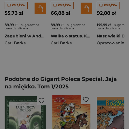
KSIĄŻKA
KSIĄŻKA
KSIĄŻKA
55,73 zł
66,88 zł
92,88 zł
89,99 zł
89,99 zł
149,99 zł
- sugerowana
- sugerowana
- sugerowa
cena detaliczna
cena detaliczna
cena detaliczna
Zagubieni w Andach. Kaczogród. Tom 10 wyd. 2024
Walka o status. Kaczogród. Tom 24
Carl Barks
Carl Barks
Podobne do Gigant Poleca Special. Jaja
na miękko. Tom 1/2025