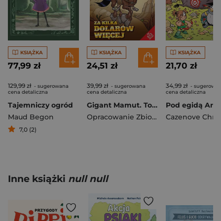
KSIĄŻKA
KSIĄŻKA
KSIĄŻKA
77,99 zł
24,51 zł
21,70 zł
129,99 zł
39,99 zł
34,99 zł
- sugerowana
- sugerowana
- sugerowa
cena detaliczna
cena detaliczna
cena detaliczna
Tajemniczy ogród
Gigant Mamut. Tom 2/2026. Za kilka dolarów więcej
Maud Begon
Opracowanie Zbiorowe
7,0 (2)
Inne książki
null null