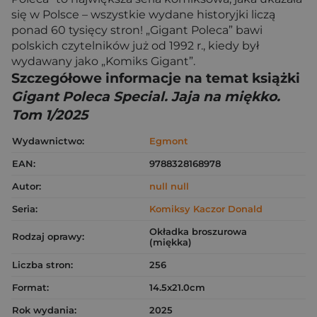
się w Polsce – wszystkie wydane historyjki liczą
ponad 60 tysięcy stron! „Gigant Poleca” bawi
polskich czytelników już od 1992 r., kiedy był
wydawany jako „Komiks Gigant”.
Szczegółowe informacje na temat książki
Gigant Poleca Special. Jaja na miękko.
Tom 1/2025
Wydawnictwo:
Egmont
EAN:
9788328168978
Autor:
null null
Seria:
Komiksy Kaczor Donald
Okładka broszurowa
Rodzaj oprawy:
(miękka)
Liczba stron:
256
Format:
14.5x21.0cm
Rok wydania:
2025