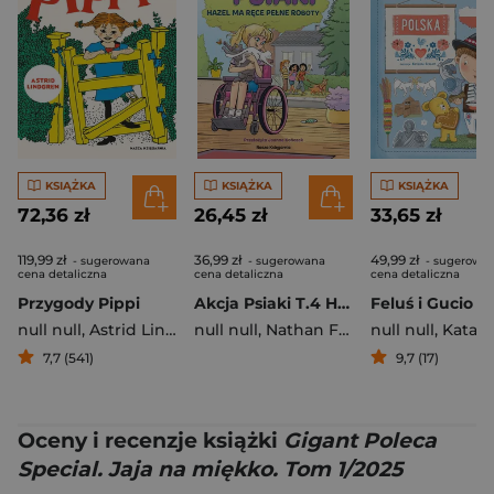
KSIĄŻKA
KSIĄŻKA
KSIĄŻKA
72,36 zł
26,45 zł
33,65 zł
119,99 zł
36,99 zł
49,99 zł
- sugerowana
- sugerowana
- sugerowa
cena detaliczna
cena detaliczna
cena detaliczna
Przygody Pippi
Akcja Psiaki T.4 Hazel ma ręce pełne roboty
null null
,
Astrid Lindgren
null null
,
Nathan Fairbairn
null null
,
Assarasako
,
Katarzyna Kozł
7,7 (541)
9,7 (17)
Oceny i recenzje książki
Gigant Poleca
Special. Jaja na miękko. Tom 1/2025