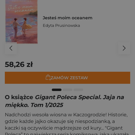
Jesteś moim oceanem
Edyta Prusinowska
58,26 zł
ZAMÓW ZESTAW
O książce
Gigant Poleca Special. Jaja na
miękko. Tom 1/2025
Nadchodzi wesoła wiosna w Kaczogrodzie! Historie,
gdzie każde jajko okazuje się niespodzianką, a
kaczki są oczywiście mądrzejsze od kury... "Gigant
Poleca” to największa seria komiksowa, jaka ukazała