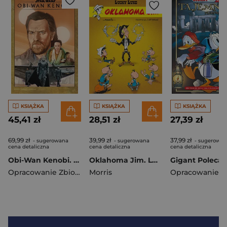
KSIĄŻKA
KSIĄŻKA
KSIĄŻKA
45,41 zł
28,51 zł
27,39 zł
69,99 zł
39,99 zł
37,99 zł
- sugerowana
- sugerowana
- sugerowan
cena detaliczna
cena detaliczna
cena detaliczna
Obi-Wan Kenobi. Star Wars
Oklahoma Jim. Lucky Luke
Opracowanie Zbiorowe
Morris