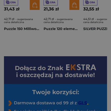
GRA
GRA
GRA
31,43 zł
21,36 zł
32,55 zł
42,71 zł
42,71 zł
44,51 zł
- sugerowana
- sugerowana
- sugerowan
cena detaliczna
cena detaliczna
cena detaliczna
Puzzle 150 Milliwood Peace and harmony Mandala Nadziei
Puzzle 120 elementów Milliwood Głębia Oceanu
Dołącz do
Znak
i oszczędzaj na dostawie!
Twoje korzyści:
Darmowa dostawa od 99 zł z