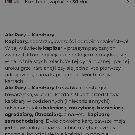
Kup teraz, zapłać za
30 dni
Ale Pary – Kapibary
Kapibary,
spostrzegawczość i odrobina szaleństwa!
Witaj w świecie
kapibar
– przesympatycznych
zwierząt, które z gracją i ze spokojem odnajdują się
w najróżniejszych rolach. W tej dynamicznej i pełnej
uroku grze karcianej liczy się jedno: kto pierwszy
odnajdzie tę samą kapibarę na dwóch różnych
kartach.
Ale Pary – Kapibary
to szybka i prosta gra
towarzyska, w której każda z 31 kart przedstawia
kapibary w codziennych (i niecodziennych!)
odsłonach: jako
baleciarę, muzykarę, biznesiarę,
ogrodziarę, fitnessiarę,
a nawet…
kapibarę
samochodziarę
! Dwie dowolne karty zawsze mają
jeden wspólny obrazek – choć ukryty może być
sprytnie, bo różni się wielkością lub pozycją.