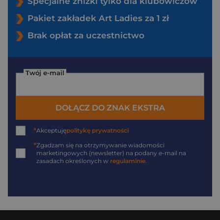
Specjalne zniżki tylko dla klubowiczów
Pakiet zakładek Art Ladies za 1 zł
Brak opłat za uczestnictwo
Twój e-mail
DOŁĄCZ DO ZNAK EKSTRA
*
Akceptuję
politykę prywatności
*
Zgadzam się na otrzymywanie wiadomości
marketingowych (newsletter) na podany
e-mail
na
zasadach określonych w
regulaminie
.