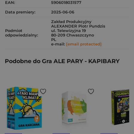
EAN:
5906018031577
Data premiery:
2025-06-06
Zakład Produkcyjny
ALEXANDER Piotr Pundzis
Podmiot
ul. Telewizyjna 19
odpowiedzialny:
80-209 Chwaszczyno
PL
e-mail:
[email protected]
Podobne do Gra ALE PARY - KAPIBARY