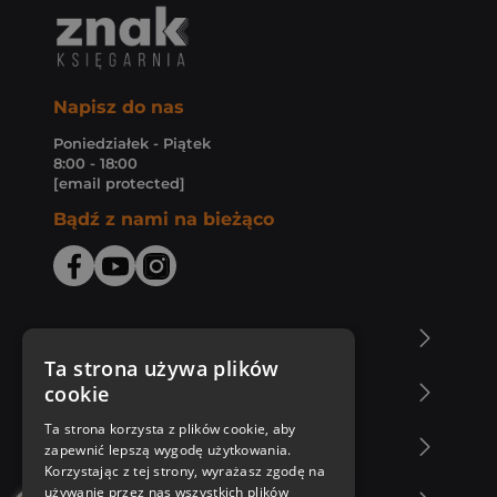
Napisz do nas
Poniedziałek - Piątek
8:00 - 18:00
[email protected]
Bądź z nami na bieżąco
O Księgarni Znak
Ta strona używa plików
cookie
Zakupy u nas
Ta strona korzysta z plików cookie, aby
Nasza oferta
zapewnić lepszą wygodę użytkowania.
Korzystając z tej strony, wyrażasz zgodę na
używanie przez nas wszystkich plików