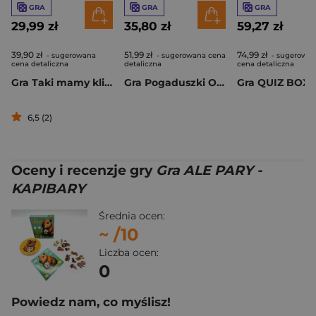
GRA
GRA
GRA
29,99 zł
35,80 zł
59,27 zł
39,90 zł
51,99 zł
74,99 zł
- sugerowana
- sugerowana cena
- sugerowa
cena detaliczna
detaliczna
cena detaliczna
Gra Taki mamy klimat
Gra Pogaduszki O jedzeniu
6,5 (2)
Oceny i recenzje gry
Gra ALE PARY -
KAPIBARY
Średnia ocen:
~
/10
Liczba ocen:
0
Powiedz nam, co myślisz!