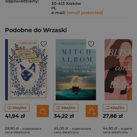
odpowiedzialny:
30-413 Kraków
PL
e-mail:
[email protected]
Podobne do Wrzaski
KSIĄŻKA
KSIĄŻKA
KSIĄŻKA
41,94 zł
34,22 zł
27,88 zł
59,90 zł
45,00 zł
44,90 zł
- sugerowana
- sugerowana
- sugerowa
cena detaliczna
cena detaliczna
cena detaliczna