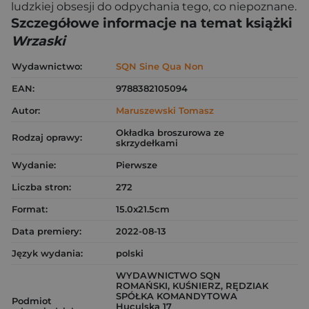
ludzkiej obsesji do odpychania tego, co niepoznane.
Szczegółowe informacje na temat książki
Wrzaski
Wydawnictwo:
SQN Sine Qua Non
EAN:
9788382105094
Autor:
Maruszewski Tomasz
Okładka broszurowa ze
Rodzaj oprawy:
skrzydełkami
Wydanie:
Pierwsze
Liczba stron:
272
Format:
15.0x21.5cm
Data premiery:
2022-08-13
Język wydania:
polski
WYDAWNICTWO SQN
ROMAŃSKI, KUŚNIERZ, RĘDZIAK
SPÓŁKA KOMANDYTOWA
Podmiot
Huculska 17