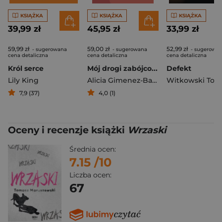
KSIĄŻKA
KSIĄŻKA
KSIĄŻKA
39,99 zł
45,95 zł
33,99 zł
59,99 zł
59,00 zł
52,99 zł
- sugerowana
- sugerowana
- sugerowa
cena detaliczna
cena detaliczna
cena detaliczna
Król serce
Mój drogi zabójco...
Defekt
Lily King
Alicia Gimenez-Bartlett
Witkowski Tom
7,9 (37)
4,0 (1)
Oceny i recenzje książki
Wrzaski
Średnia ocen:
7.15
/10
Liczba ocen:
67