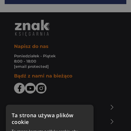
Napisz do nas
Poniedziałek - Piątek
8:00 - 18:00
[email protected]
Bądź z nami na bieżąco
O Księgarni Znak
Ta strona używa plików
cookie
Zakupy u nas