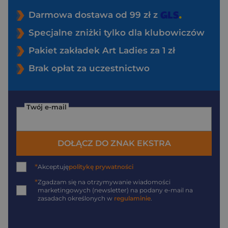
Darmowa dostawa od 99 zł z
Specjalne zniżki tylko dla klubowiczów
Pakiet zakładek Art Ladies za 1 zł
Brak opłat za uczestnictwo
Twój e-mail
DOŁĄCZ DO ZNAK EKSTRA
*
Akceptuję
politykę prywatności
*
Zgadzam się na otrzymywanie wiadomości
marketingowych (newsletter) na podany
e-mail
na
zasadach określonych w
regulaminie
.