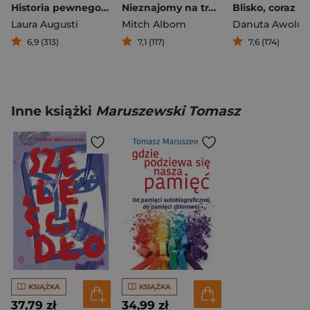
Historia pewnego kota
Nieznajomy na tratwie
Blisko, coraz bl
Laura Augusti
Mitch Albom
Danuta Awolus
6,9 (313)
7,1 (117)
7,6 (174)
Inne książki
Maruszewski Tomasz
KSIĄŻKA
KSIĄŻKA
37,79 zł
34,99 zł