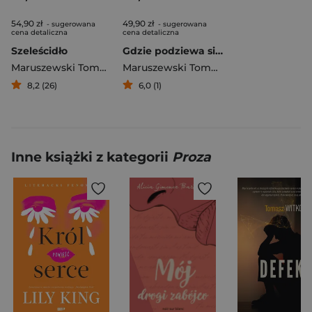
54,90 zł
49,90 zł
- sugerowana
- sugerowana
cena detaliczna
cena detaliczna
Szeleścidło
Gdzie podziewa się nasza pamięć Od pamięci autobiograficznej do pamięci zbiorowej
Maruszewski Tomasz
Maruszewski Tomasz
8,2 (26)
6,0 (1)
Inne książki z kategorii
Proza