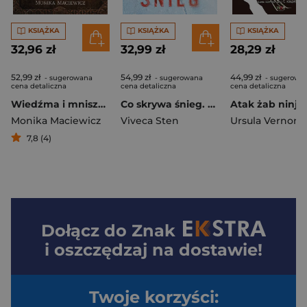
KSIĄŻKA
KSIĄŻKA
KSIĄŻKA
32,96 zł
32,99 zł
28,29 zł
52,99 zł
54,99 zł
44,99 zł
- sugerowana
- sugerowana
- sugerowa
cena detaliczna
cena detaliczna
cena detaliczna
Wiedźma i mniszka
Co skrywa śnieg. Morderstwa w Are
Monika Maciewicz
Viveca Sten
Ursula Vernon
7,8 (4)
Dołącz do
Znak
i oszczędzaj na dostawie!
Twoje korzyści: