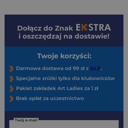
Dołącz do
Znak
i oszczędzaj na dostawie!
Twoje korzyści:
Darmowa dostawa od 99 zł z
Specjalne zniżki tylko dla klubowiczów
Pakiet zakładek Art Ladies za 1 zł
Brak opłat za uczestnictwo
Twój e-mail