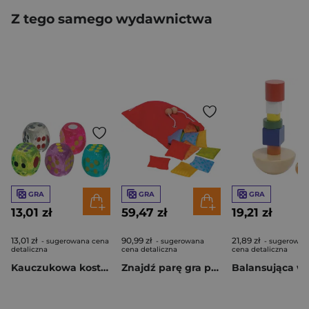
Z tego samego wydawnictwa
GRA
GRA
GRA
13,01 zł
59,47 zł
19,21 zł
13,01 zł
90,99 zł
21,89 zł
- sugerowana cena
- sugerowana
- sugerowan
detaliczna
cena detaliczna
cena detaliczna
Kauczukowa kostka
Znajdź parę gra pamięciowa Poduszeczki
Balansująca w