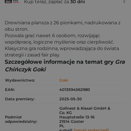
Kup teraz, zapłać za
30 dni
Drewniana plansza z 26 pionkami, nadrukowana z
obu stron.
Pozwala grać nawet 6 osobom, rozwijając
współpracę, logiczne myślenie oraz cierpliwość.
Klasyczna gra rodzinna, wprowadzająca do świata
strategii i zasad fair play.
Szczegółowe informacje na temat gry
Gra
Chińczyk Goki
Wydawnictwo:
Goki
EAN:
4013594562980
Data premiery:
2025-05-30
Gollnest & Kiesel GmbH &
Co. KG
Podmiot
Hauptstraße 13-16
odpowiedzialny:
21514 Güster
PL
e-mail:
[email protected]