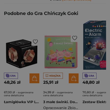
Podobne do Gra Chińczyk Goki
GRA
KSIĄŻKA
GRA
48,26 zł
25,91 zł
48,80 zł
67,00 zł
34,99 zł
70,80 zł
- sugerowana
- sugerowana
- sugerowa
cena detaliczna
cena detaliczna
cena detaliczna
Łamigłówka VIP Lock-Block Burr
3 małe świnki. Dotykam, czytam, poznaję
Opracowanie Zbiorowe