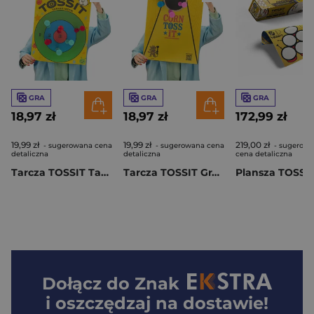
GRA
GRA
GRA
18,97 zł
18,97 zł
172,99 zł
19,99 zł
19,99 zł
219,00 zł
- sugerowana cena
- sugerowana cena
- sugerow
detaliczna
detaliczna
cena detaliczna
Tarcza TOSSIT Target & Tic-Tac-Toe
Tarcza TOSSIT Gra w obowiązki & Cornhole
Dołącz do
Znak
i oszczędzaj na dostawie!