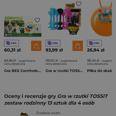
GRA
GRA
GRA
60,31 zł
93,99 zł
26,94 zł
83,96 zł
119,00 zł
38,40 zł
- sugerowana
- sugerowana
- sugerowa
cena detaliczna
cena detaliczna
cena detaliczna
Gra BEX Cornhole Family
Gra w rzutki TOSSIT zestaw startowy 7 sztuk dla 2 osób
Oceny i recenzje gry
Gra w rzutki TOSSIT
zestaw rodzinny 13 sztuk dla 4 osób
Średnia ocen: