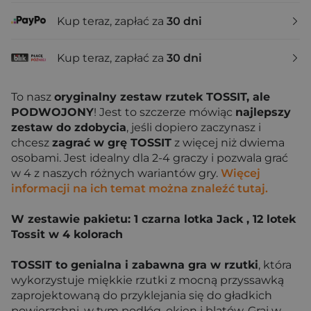
Kup teraz, zapłać za
30 dni
Kup teraz, zapłać za
30 dni
To nasz
oryginalny zestaw rzutek TOSSIT, ale
PODWOJONY
! Jest to szczerze mówiąc
najlepszy
zestaw do zdobycia
, jeśli dopiero zaczynasz i
chcesz
zagrać w grę TOSSIT
z więcej niż dwiema
osobami. Jest idealny dla 2-4 graczy i pozwala grać
w 4 z naszych różnych wariantów gry.
Więcej
informacji na ich temat można znaleźć tutaj.
W zestawie pakietu: 1 czarna lotka Jack , 12 lotek
Tossit w 4 kolorach
TOSSIT to genialna i zabawna gra w rzutki
, która
wykorzystuje miękkie rzutki z mocną przyssawką
zaprojektowaną do przyklejania się do gładkich
powierzchni, w tym podłóg, okien i blatów. Graj w