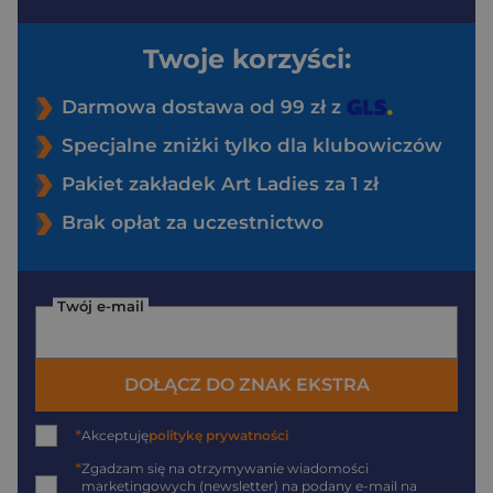
Twoje korzyści:
Darmowa dostawa od 99 zł z
Specjalne zniżki tylko dla klubowiczów
Pakiet zakładek Art Ladies za 1 zł
Brak opłat za uczestnictwo
Twój e-mail
DOŁĄCZ DO ZNAK EKSTRA
*
Akceptuję
politykę prywatności
*
Zgadzam się na otrzymywanie wiadomości
marketingowych (newsletter) na podany
e-mail
na