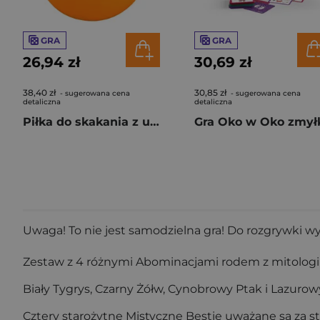
GRA
GRA
26,94 zł
30,69 zł
38,40 zł
30,85 zł
- sugerowana cena
- sugerowana cena
detaliczna
detaliczna
Piłka do skakania z uchwytami Stitch
Gra Oko w Oko zmył
Uwaga! To nie jest samodzielna gra! Do rozgrywki w
Zestaw z 4 różnymi Abominacjami rodem z mitologii
Biały Tygrys, Czarny Żółw, Cynobrowy Ptak i Lazuro
Cztery starożytne Mistyczne Bestie uważane są za str