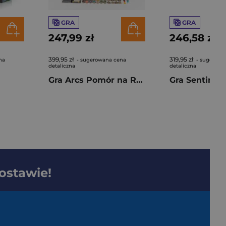
GRA
GRA
247,99 zł
246,58 zł
399,95 zł
319,95 zł
na
- sugerowana cena
- sugerowa
detaliczna
detaliczna
Gra Arcs Pomór na Rubieży dodatek
dostawie!