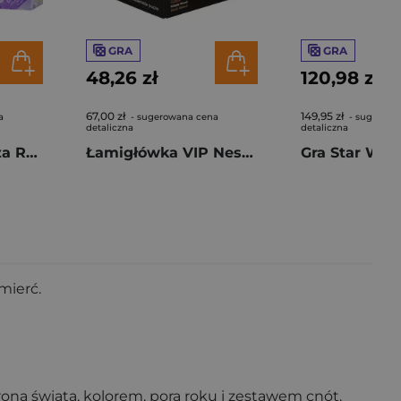
GRA
GRA
48,26 zł
120,98 zł
67,00 zł
149,95 zł
a
- sugerowana cena
- sugerowa
detaliczna
detaliczna
Gra Na dnie morza Rekiny i rafy dodatek
Łamigłówka VIP Nest-Pin
mierć.
troną świata, kolorem, porą roku i zestawem cnót.