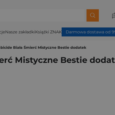
cje
Nasze zakładki
Książki ZNAK
Darmowa dostawa od 99
bicide Biała Śmierć Mistyczne Bestie dodatek
erć Mistyczne Bestie doda