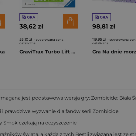
GRA
GRA
38,62 zł
98,81 zł
53,10 zł
119,95 zł
- sugerowana cena
- sugerowana cen
detaliczna
detaliczna
ka
GraviTrax Turbo Lift Element
ymagana jest podstawowa wersja gry: Zombicide: Biała Ś
 i prawdziwe wyzwanie dla fanów serii Zombicide
wy Smok czekają na oczyszczenie
ażników świata, a każda z tych Bestii związana jest ze s