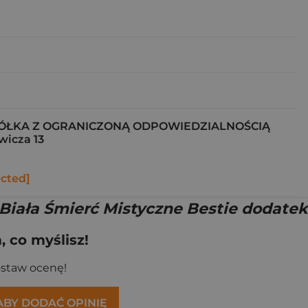
ÓŁKA Z OGRANICZONĄ ODPOWIEDZIALNOŚCIĄ
wicza 13
ected]
Biała Śmierć Mistyczne Bestie dodatek
 co myślisz!
ostaw ocenę!
 ABY DODAĆ OPINIĘ