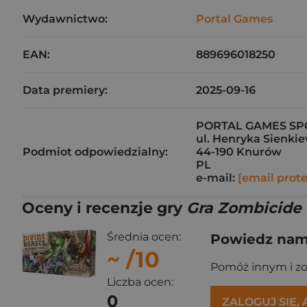
Wydawnictwo:
Portal Games
EAN:
889696018250
Data premiery:
2025-09-16
PORTAL GAMES SP
ul. Henryka Sienkie
Podmiot odpowiedzialny:
44-190 Knurów
PL
e-mail:
[email prot
Oceny i recenzje gry
Gra Zombicide 
Średnia ocen:
Powiedz nam,
~
/10
Pomóż innym i z
Liczba ocen:
0
ZALOGUJ SIĘ,