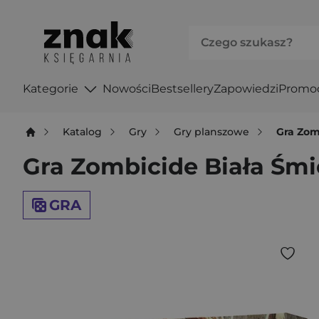
Kategorie
Nowości
Bestsellery
Zapowiedzi
Promo
Katalog
Gry
Gry planszowe
Gra Zom
Gra Zombicide Biała Śmi
GRA