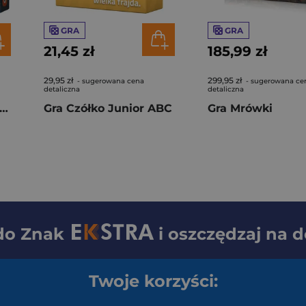
GRA
GRA
21,45 zł
185,99 zł
29,95 zł
299,95 zł
- sugerowana cena
- sugerowana ce
detaliczna
detaliczna
 Aeon's End Wioska na południu dodatek
Gra Czółko Junior ABC
Gra Mrówki
 do
Znak
i oszczędzaj na 
Twoje korzyści: