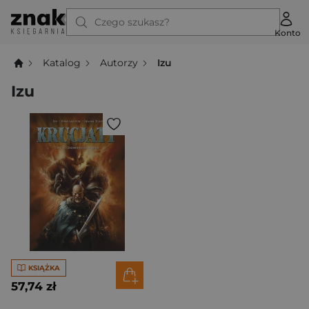
Czego szukasz?
Konto
Katalog
Autorzy
Izu
Izu
KSIĄŻKA
57,74 zł