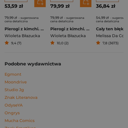
53,59 zł
79,99 zł
36,84 zł
79,99 zł
79,99 zł
54,99 zł
- sugerowana
- sugerowana
- sugerowa
cena detaliczna
cena detaliczna
cena detaliczna
Pierogi z kimchi. Moje ulubione azjatyckie przepisy
Pierogi z kimchi. Moje ulubione azjatyckie przepisy - książka z autografem
Cały ten błękit
Wioleta Błazucka
Wioleta Błazucka
Melissa Da Cos
9,4 (7)
10,0 (2)
7,8 (3673)
Podobne wydawnictwa
Egmont
Moondrive
Studio Jg
Znak Literanova
OdyseYA
Ongrys
Mucha Comics