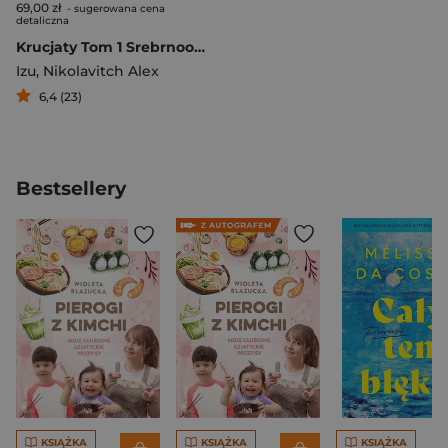
69,00 zł
- sugerowana cena
detaliczna
Krucjaty Tom 1 Srebrnookie widmo
Izu
,
Nikolavitch Alex
6,4 (23)
Bestsellery
KSIĄŻKA
KSIĄŻKA
KSIĄŻKA