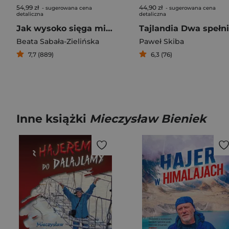
54,99 zł
44,90 zł
- sugerowana cena
- sugerowana cena
detaliczna
detaliczna
Jak wysoko sięga miłość ? Życie po Broad Peak. Rozmowa z Ewą Berbeką
Beata Sabała-Zielińska
Paweł Skiba
7,7 (889)
6,3 (76)
Inne książki
Mieczysław Bieniek