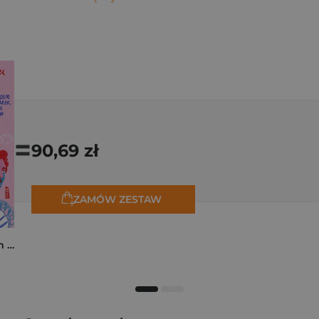
=
90,69 zł
ZAMÓW ZESTAW
Polski Paryż. Śladem malarek, pisarzy, kreatorów stylu