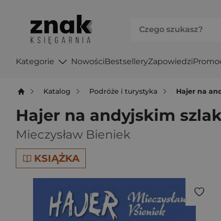
Kategorie
Nowości
Bestsellery
Zapowiedzi
Promo
Katalog
Podróże i turystyka
Hajer na an
Hajer na andyjskim szla
Mieczysław Bieniek
KSIĄŻKA