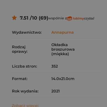
7.51 /10 (69)
wspólnie z
Wydawnictwo:
Annapurna
Okładka
Rodzaj
broszurowa
oprawy:
(miękka)
Liczba stron:
352
Format:
14.0x21.0cm
Rok wydania:
2021
Zobacz więcej