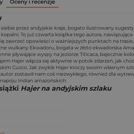
y
Oceny i recenzje
u
 siebie przez andyjskie kraje, bogato ilustrowany suge
opalni. To już czwarta książka tego autora, nawiązująca 
się zawrzeć opowieści o ważniejszych punktach na trasie,
zne wulkany Ekwadoru, bogata w złoto ekwadorska Amazon
słynne pływające wyspy na jeziorze Titicaca, bajecznie kol
em Hajer włącza się aktywnie w potok zdarzeń, jak cho
ńskim Cuzco. Jak zwykle Hajer kroczy swoim własnym s
 autor zostawił nam coś niezwykłego, również dla wytra
 napoju Indian amazońskich.
siążki
Hajer na andyjskim szlaku