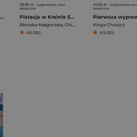
29,90 zł
41,00 zł
- sugerowana cena
- sugerowana cen
detaliczna
detaliczna
Tajlandia Dwa spełnione marzenia
Pistacja w Krainie Smoków Chiny inaczej
Błońska Małgorzata
,
Chimiak Adrian
Kinga Choszcz
6,6 (132)
6,9 (321)