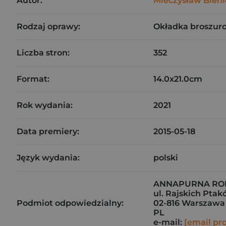
Autor:
Mieczysław Bieni
Rodzaj oprawy:
Okładka broszur
Liczba stron:
352
Format:
14.0x21.0cm
Rok wydania:
2021
Data premiery:
2015-05-18
Język wydania:
polski
ANNAPURNA RO
ul. Rajskich Ptak
Podmiot odpowiedzialny:
02-816 Warszawa
PL
e-mail:
[email pr