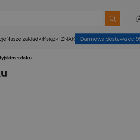
cje
Nasze zakładki
Książki ZNAK
Darmowa dostawa od 99
dyjskim szlaku
ku