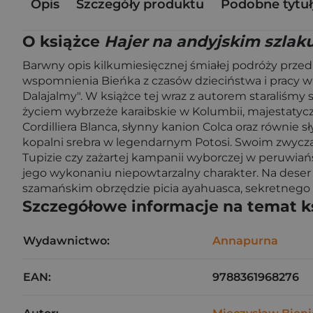
Opis
Szczegóły produktu
Podobne tytuł
O książce
Hajer na andyjskim szlak
Barwny opis kilkumiesięcznej śmiałej podróży przed
wspomnienia Bieńka z czasów dzieciństwa i pracy w k
Dalajalmy". W książce tej wraz z autorem staraliśmy 
życiem wybrzeże karaibskie w Kolumbii, majestatyc
Cordilliera Blanca, słynny kanion Colca oraz równie 
kopalni srebra w legendarnym Potosi. Swoim zwyczaj
Tupizie czy zażartej kampanii wyborczej w peruwia
jego wykonaniu niepowtarzalny charakter. Na deser
szamańskim obrzędzie picia ayahuasca, sekretnego
Szczegółowe informacje na temat k
Wydawnictwo:
Annapurna
EAN:
9788361968276