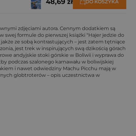
48,69 zł
DO KOSZYKA
stywnymi zdjęciami autora. Cennym dodatkiem są
w swej formule do pierwszej książki "Hajer jedzie do
 jakże ze sobą kontrastujących – jest zatem tętniące
ia, jest trek w inspirujących swą dzikością górach
orowe andyjskie stoki górskie w Boliwii i wyprawa do
ćby podczas szalonego karnawału w boliwijskiej
zlakiem i nawet odwiedziny Machu Picchu mają w
wnych globtroterów – opis uczestnictwa w