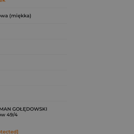
ek
owa (miękka)
MAN GOŁĘDOWSKI
ów 49/4
otected]