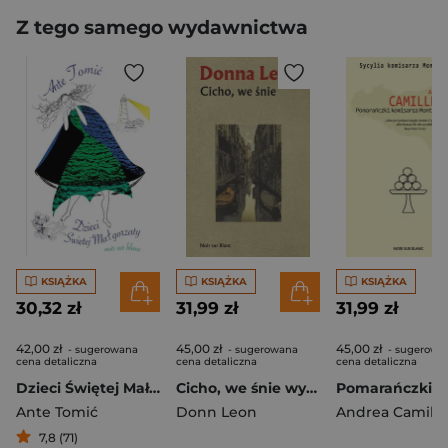
Z tego samego wydawnictwa
KSIĄŻKA
KSIĄŻKA
KSIĄŻKA
30,32 zł
31,99 zł
31,99 zł
42,00 zł
45,00 zł
45,00 zł
- sugerowana
- sugerowana
- sugerowa
cena detaliczna
cena detaliczna
cena detaliczna
Dzieci Świętej Małgorzaty
Cicho, we śnie wyd. 2025
Ante Tomić
Donn Leon
Andrea Camille
7,8 (71)