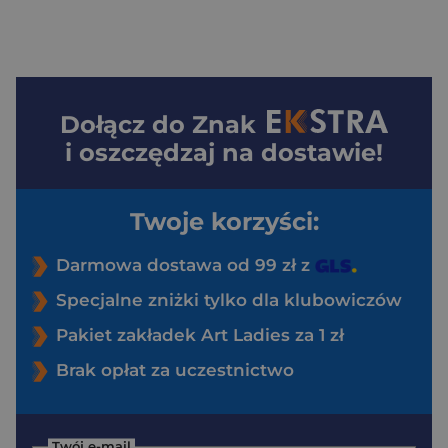
Dołącz do
Znak
i oszczędzaj na dostawie!
Twoje korzyści:
Darmowa dostawa od 99 zł z
Specjalne zniżki tylko dla klubowiczów
Pakiet zakładek Art Ladies za 1 zł
Brak opłat za uczestnictwo
Twój e-mail