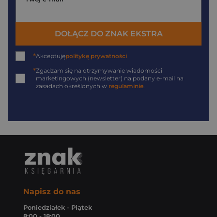
DOŁĄCZ DO ZNAK EKSTRA
*
Akceptuję
politykę prywatności
*
Zgadzam się na otrzymywanie wiadomości
marketingowych (newsletter) na podany
e-mail
na
zasadach określonych w
regulaminie
.
Napisz do nas
Poniedziałek - Piątek
8:00 - 18:00