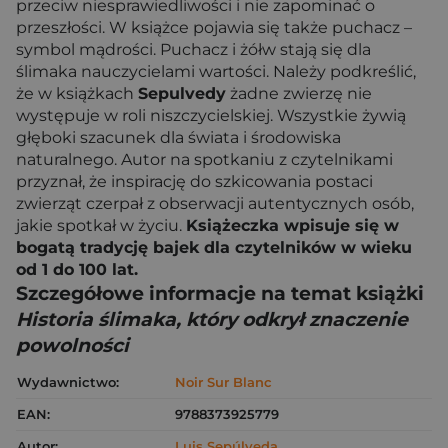
przeciw niesprawiedliwości i nie zapominać o
przeszłości. W książce pojawia się także puchacz –
symbol mądrości. Puchacz i żółw stają się dla
ślimaka nauczycielami wartości. Należy podkreślić,
że w książkach
Sepulvedy
żadne zwierzę nie
występuje w roli niszczycielskiej. Wszystkie żywią
głęboki szacunek dla świata i środowiska
naturalnego. Autor na spotkaniu z czytelnikami
przyznał, że inspirację do szkicowania postaci
zwierząt czerpał z obserwacji autentycznych osób,
jakie spotkał w życiu.
Książeczka wpisuje się w
bogatą tradycję bajek dla czytelników w wieku
od 1 do 100 lat.
Szczegółowe informacje na temat książki
Historia ślimaka, który odkrył znaczenie
powolności
Wydawnictwo:
Noir Sur Blanc
EAN:
9788373925779
Autor:
Luis Sepúlveda