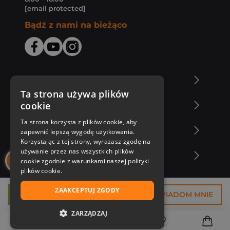
[email protected]
Bądź z nami na bieżąco
O Księgarni Znak
Ta strona używa plików
cookie
Zakupy u nas
Ta strona korzysta z plików cookie, aby
Nasza oferta
zapewnić lepszą wygodę użytkowania.
Korzystając z tej strony, wyrażasz zgodę na
używanie przez nas wszystkich plików
Nasi autorzy
cookie zgodnie z warunkami naszej polityki
plików cookie.
ZAAKCEPTUJ ZGODY
15,75 zł
POWIADOM MNIE
ZARZĄDZAJ