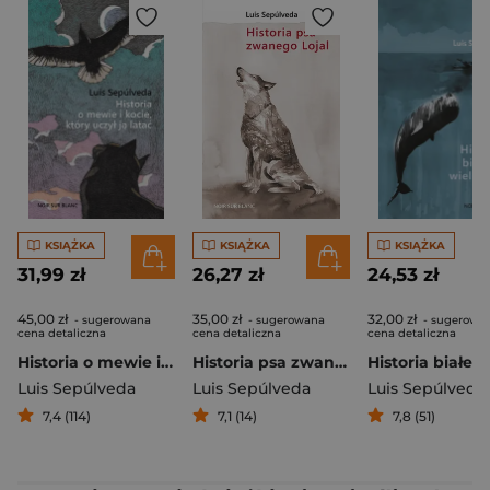
KSIĄŻKA
KSIĄŻKA
KSIĄŻKA
31,99 zł
26,27 zł
24,53 zł
45,00 zł
35,00 zł
32,00 zł
- sugerowana
- sugerowana
- sugerowa
cena detaliczna
cena detaliczna
cena detaliczna
Historia o mewie i kocie, który uczył ją latać
Historia psa zwanego Lojal
Luis Sepúlveda
Luis Sepúlveda
Luis Sepúlveda
7,4 (114)
7,1 (14)
7,8 (51)