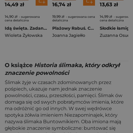
14,49 zł
16,74 zł
13,63 zł
14,90 zł
19,99 zł
14,99 zł
- sugerowana
- sugerowana cena
- sugerowan
cena detaliczna
detaliczna
cena detaliczna
Idą święta. Zadanka & rzepiki
Plażowy Rabuś. Czytam sobie. Poziom 3
Wioleta Żyłowska
Joanna Jagiełło
O książce
Historia ślimaka, który odkrył
znaczenie powolności
Ślimak żyje w czasach zdominowanych przez
pośpiech, ukazuje nam jednak znaczenie
powolności, czasu, przeszłości, pamięci. Ślimak ów
domaga się od swych pobratymców imienia, które
ma odróżnić go od innych. W swej wędrówce
spotyka żółwia imieniem Niezapominajek, który
nazywa ślimaka Buntownikiem. Oba imiona mają
głębokie znaczenie symboliczne: buntować się