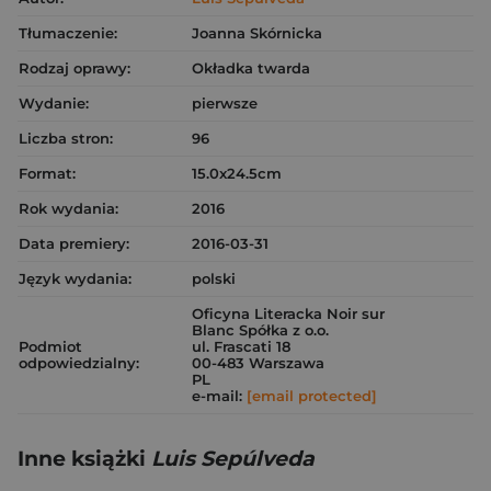
Tłumaczenie:
Joanna Skórnicka
Rodzaj oprawy:
Okładka twarda
Wydanie:
pierwsze
Liczba stron:
96
Format:
15.0x24.5cm
Rok wydania:
2016
Data premiery:
2016-03-31
Język wydania:
polski
Oficyna Literacka Noir sur
Blanc Spółka z o.o.
Podmiot
ul. Frascati 18
odpowiedzialny:
00-483 Warszawa
PL
e-mail:
[email protected]
Inne książki
Luis Sepúlveda