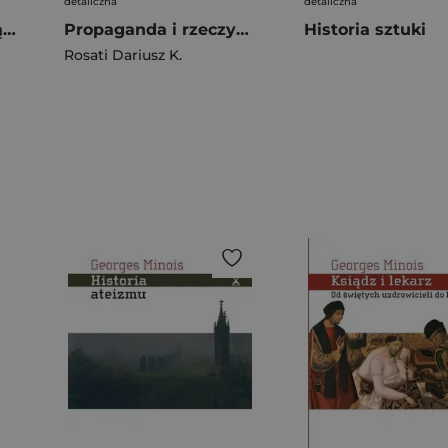
detaliczna
detaliczna
Trzydziestka Dziewiątka na szóstkę
Propaganda i rzeczywistość. Osiem lat rządów PiS
Historia sztuki
Rosati Dariusz K.