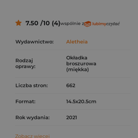
7.50 /10 (4)
wspólnie z
Wydawnictwo:
Aletheia
Okładka
Rodzaj
broszurowa
oprawy:
(miękka)
Liczba stron:
662
Format:
14.5x20.5cm
Rok wydania:
2021
Zobacz więcej