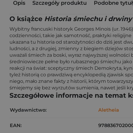
Opis
Szczegóły produktu
Podobne tytuł
O książce
Historia śmiechu i drwiny
Wybitny francuski historyk Georges Minois (ur. 194
codzienności, takie jak samotność, praktyki religijne
ukazana tu historia od starożytności do dziś jest d
ludności, a z drugiej, zmienny z biegiem dziejów sto
uważali śmiech za boski, wyraz najwyższej wolnośc
średniowiecze pełne było rubasznego śmiechu jako wy
reakcji na świat: sceptyczny śmiech Demokryta, kynic
tyleż historią co prawdziwą encyklopedią zjawisk 
niego, mało znane fakty z historii, którym towarzysz
śmiejemy się bez wyrzutów sumienia, nawet jeśli kry
Szczegółowe informacje na temat k
Wydawnictwo:
Aletheia
EAN:
97883670200