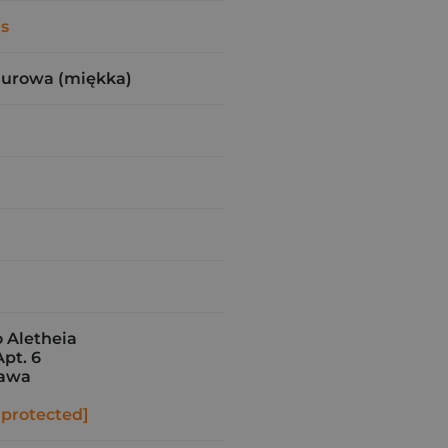
s
zurowa (miękka)
Aletheia
Apt. 6
zawa
 protected]