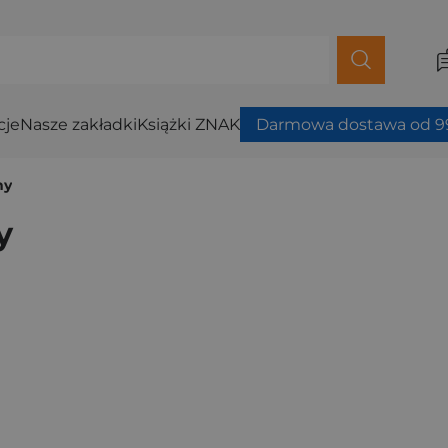
cje
Nasze zakładki
Książki ZNAK
Darmowa dostawa od 99
ny
y