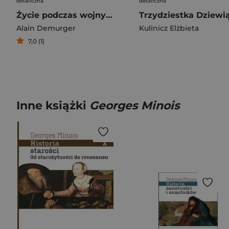
detaliczna
detaliczna
Życie podczas wojny stuletniej. Dziewięć noweli historycznych
Alain Demurger
Kulinicz Elżbieta
7,0 (1)
Inne książki
Georges Minois