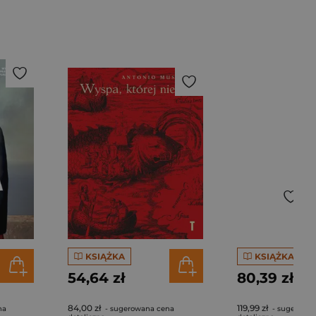
KSIĄŻKA
KSIĄŻKA
54,64 zł
80,39 zł
84,00 zł
119,99 zł
na
- sugerowana cena
- sugerowa