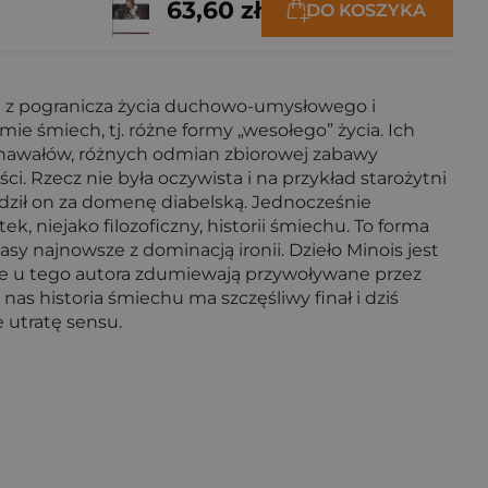
63,60 zł
DO KOSZYKA
ska z pogranicza życia duchowo-umysłowego i
mie śmiech, tj. różne formy „wesołego” życia. Ich
 karnawałów, różnych odmian zbiorowej zabawy
i. Rzecz nie była oczywista i na przykład starożytni
dził on za domenę diabelską. Jednocześnie
, niejako filozoficzny, historii śmiechu. To forma
sy najnowsze z dominacją ironii. Dzieło Minois jest
kle u tego autora zdumiewają przywoływane przez
nas historia śmiechu ma szczęśliwy finał i dziś
 utratę sensu.