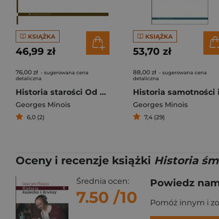
KSIĄŻKA
KSIĄŻKA
46,99 zł
53,70 zł
76,00 zł
88,00 zł
- sugerowana cena
- sugerowana cena
detaliczna
detaliczna
Historia starości Od starożytności do renesansu
Georges Minois
Georges Minois
6,0 (2)
7,4 (29)
Oceny i recenzje książki
Historia śm
Średnia ocen:
Powiedz nam,
7.50
/10
Pomóż innym i z