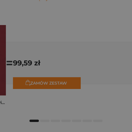
=
99,59 zł
ZAMÓW ZESTAW
Kryminalne dzieje Piastów. Mroczna historia dynastii