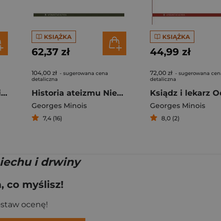
KSIĄŻKA
KSIĄŻKA
62,37 zł
44,99 zł
104,00 zł
72,00 zł
- sugerowana cena
- sugerowana cen
detaliczna
detaliczna
Historia samotności i samotników
Historia ateizmu Niewierzący w świecie zachodnim od jego początków do naszych czasów
Georges Minois
Georges Minois
7,4 (16)
8,0 (2)
iechu i drwiny
 co myślisz!
ostaw ocenę!