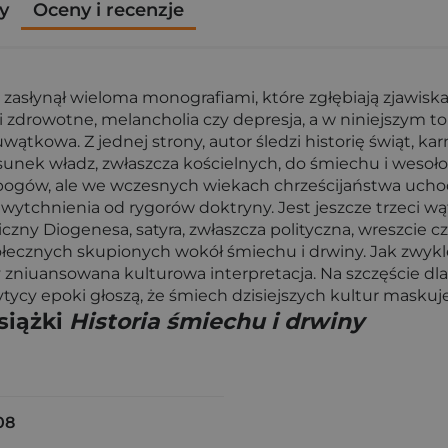
y
Oceny i recenzje
6) zasłynął wieloma monografiami, które zgłębiają zjawi
 i zdrowotne, melancholia czy depresja, a w niniejszym to
wuwątkowa. Z jednej strony, autor śledzi historię świąt,
sunek władz, zwłaszcza kościelnych, do śmiechu i wesołośc
i bogów, ale we wczesnych wiekach chrześcijaństwa ucho
tchnienia od rygorów doktryny. Jest jeszcze trzeci wątek
zny Diogenesa, satyra, zwłaszcza polityczna, wreszcie cza
społecznych skupionych wokół śmiechu i drwiny. Jak zwy
y zniuansowana kulturowa interpretacja. Na szczęście dla 
tycy epoki głoszą, że śmiech dzisiejszych kultur maskuje
siążki
Historia śmiechu i drwiny
08