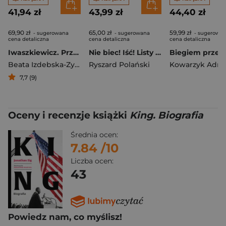
41,94 zł
43,99 zł
44,40 zł
69,90 zł
65,00 zł
59,99 zł
- sugerowana
- sugerowana
- sugerowa
cena detaliczna
cena detaliczna
cena detaliczna
Iwaszkiewicz. Przyjaciele i wrogowie
Nie biec! Iść! Listy ojca
Beata Izdebska-Zybała
Ryszard Polański
Kowarzyk Adri
7,7 (9)
Oceny i recenzje książki
King. Biografia
Średnia ocen:
7.84
/10
Liczba ocen:
43
Powiedz nam, co myślisz!