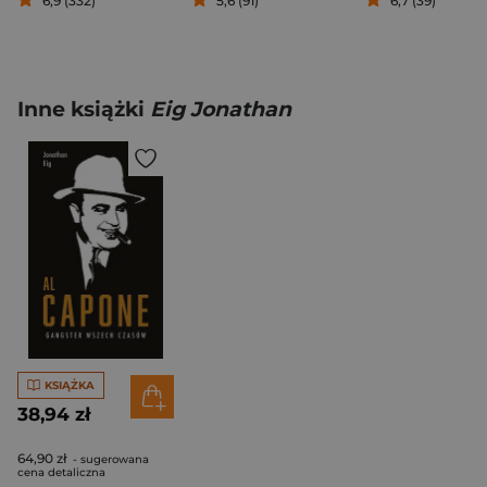
6,9 (332)
5,6 (91)
6,7 (39)
Inne książki
Eig Jonathan
KSIĄŻKA
38,94 zł
64,90 zł
- sugerowana
cena detaliczna