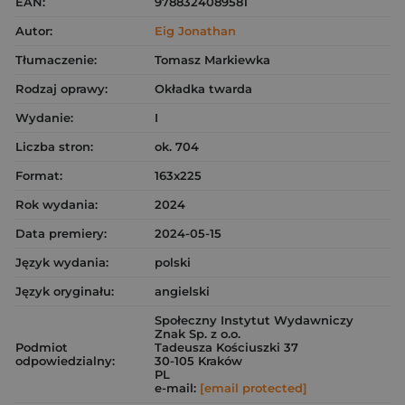
EAN:
9788324089581
Autor:
Eig Jonathan
Tłumaczenie:
Tomasz Markiewka
Rodzaj oprawy:
Okładka twarda
Wydanie:
I
Liczba stron:
ok. 704
Format:
163x225
Rok wydania:
2024
Data premiery:
2024-05-15
Język wydania:
polski
Język oryginału:
angielski
Społeczny Instytut Wydawniczy
Znak Sp. z o.o.
Podmiot
Tadeusza Kościuszki 37
odpowiedzialny:
30-105 Kraków
PL
e-mail:
[email protected]