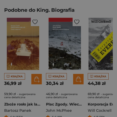
Podobne do King. Biografia
KSIĄŻKA
KSIĄŻKA
KSIĄŻKA
36,99 zł
30,34 zł
44,38 zł
59,90 zł
46,90 zł
69,90 zł
- sugerowana
- sugerowana
- sugerowa
cena detaliczna
cena detaliczna
cena detaliczna
Zboże rosło jak las. Pamięć o pegeerach
Plac Zgody. Wieczyście neutralna Szwajcaria
Bartosz Panek
John McPhee
Will Cockrell