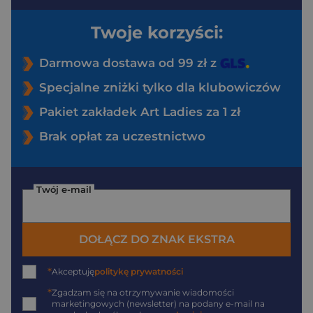
Twoje korzyści:
Darmowa dostawa od 99 zł z
Specjalne zniżki tylko dla klubowiczów
Pakiet zakładek Art Ladies za 1 zł
Brak opłat za uczestnictwo
Twój e-mail
DOŁĄCZ DO ZNAK EKSTRA
*
Akceptuję
politykę prywatności
*
Zgadzam się na otrzymywanie wiadomości
marketingowych (newsletter) na podany
e-mail
na