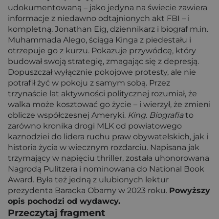
udokumentowaną – jako jedyna na świecie zawiera
informacje z niedawno odtajnionych akt FBI – i
kompletną. Jonathan Eig, dziennikarz i biograf m.in.
Muhammada Alego, ściąga Kinga z piedestału i
otrzepuje go z kurzu. Pokazuje przywódcę, który
budował swoją strategię, zmagając się z depresją.
Dopuszczał wyłącznie pokojowe protesty, ale nie
potrafił żyć w pokoju z samym sobą. Przez
trzynaście lat aktywności politycznej rozumiał, że
walka może kosztować go życie – i wierzył, że zmieni
oblicze współczesnej Ameryki.
King. Biografia
to
zarówno kronika drogi MLK od powiatowego
kaznodziei do lidera ruchu praw obywatelskich, jak i
historia życia w wiecznym rozdarciu. Napisana jak
trzymający w napięciu thriller, została uhonorowana
Nagrodą Pulitzera i nominowana do National Book
Award. Była też jedną z ulubionych lektur
prezydenta Baracka Obamy w 2023 roku.
Powyższy
opis pochodzi od wydawcy.
Przeczytaj fragment