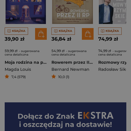
KSIĄŻKA
KSIĄŻKA
KSIĄŻKA
39,90 zł
36,84 zł
74,99 zł
59,99 zł
54,99 zł
74,99 zł
- sugerowana
- sugerowana
- sugerowa
cena detaliczna
cena detaliczna
cena detaliczna
Moja rodzina na piętrze
Rowerem przez II RP wyd. 2025
Magda Louis
Bernard Newman
Radosław Sikor
7,4 (579)
10,0 (1)
Dołącz do
Znak
i oszczędzaj na dostawie!