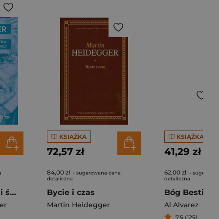
KSIĄŻKA
KSIĄŻKA
72,57 zł
41,29 zł
84,00 zł
62,00 zł
a
- sugerowana cena
- sugerowa
detaliczna
detaliczna
Metafizyka życia i śmierci
Bycie i czas
er
Martin Heidegger
Al Alvarez
7,5 (125)