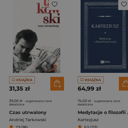
KSIĄŻKA
KSIĄŻKA
31,35 zł
64,99 zł
39,00 zł
74,00 zł
- sugerowana cena
- sugerowana cena
detaliczna
detaliczna
Czas utrwalony
Medytac
Andriej Tarkowski
Kartezjusz
7,9 (98)
6,5 (213)