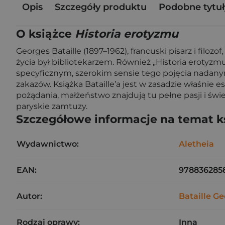
Opis
Szczegóły produktu
Podobne tytuł
O książce
Historia erotyzmu
Georges Bataille (1897–1962), francuski pisarz i filozo
życia był bibliotekarzem. Również „Historia erotyzmu
specyficznym, szerokim sensie tego pojęcia nadanym 
zakazów. Książka Bataille’a jest w zasadzie właśnie
pożądania, małżeństwo znajdują tu pełne pasji i św
paryskie zamtuzy.
Szczegółowe informacje na temat k
Wydawnictwo:
Aletheia
EAN:
978836285
Autor:
Bataille G
Rodzaj oprawy:
Inna