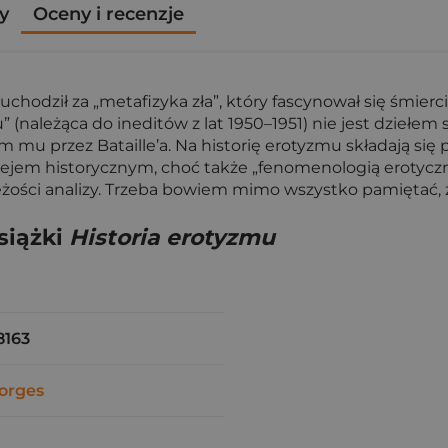
y
Oceny i recenzje
f, uchodził za „metafizyka zła”, który fascynował się śmierc
” (należąca do ineditów z lat 1950–1951) nie jest dziełe
mu przez Bataille’a. Na historię erotyzmu składają się 
 esejem historycznym, choć także „fenomenologią erotycz
ieżości analizy. Trzeba bowiem mimo wszystko pamiętać, 
siążki
Historia erotyzmu
8163
eorges