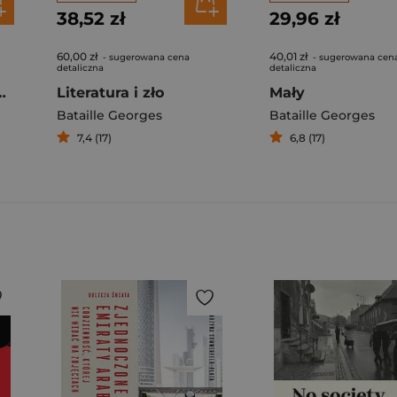
38,52 zł
29,96 zł
60,00 zł
40,01 zł
- sugerowana cena
- sugerowana cen
detaliczna
detaliczna
struktura faszyzmu
Literatura i zło
Mały
Bataille Georges
Bataille Georges
7,4 (17)
6,8 (17)