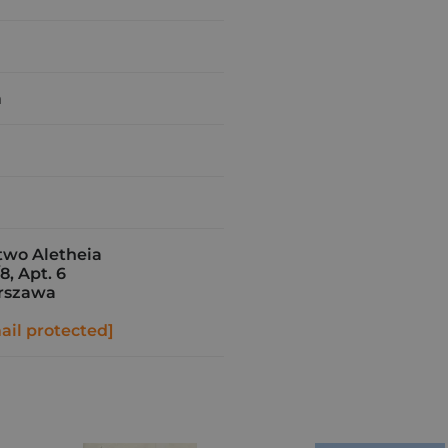
m
wo Aletheia
8, Apt. 6
rszawa
ail protected]