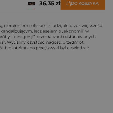
36,35 zł
DO KOSZYKA
ią, cierpieniem i ofiarami z ludzi, ale przez większość
m skandalizującym, lecz esejem o „ekonomii” w
próby „transgresji”, przekraczania ustanawianych
ną”. Wydaliny, czystość, nagość, przedmiot
że bibliotekarz po pracy zwykł był odwiedzać