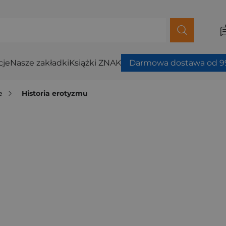
cje
Nasze zakładki
Książki ZNAK
Darmowa dostawa od 99
e
Historia erotyzmu