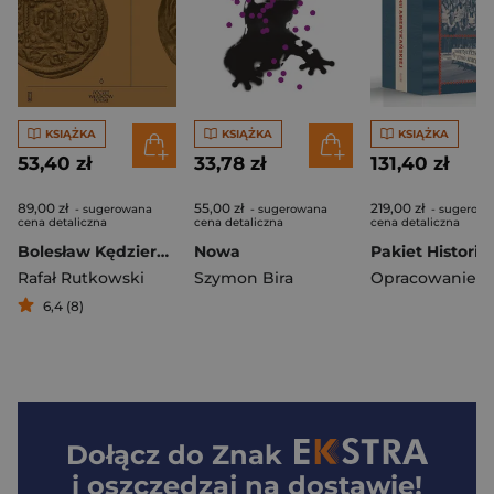
KSIĄŻKA
KSIĄŻKA
KSIĄŻKA
53,40 zł
33,78 zł
131,40 zł
89,00 zł
55,00 zł
219,00 zł
- sugerowana
- sugerowana
- sugerow
cena detaliczna
cena detaliczna
cena detaliczna
Bolesław Kędzierzawy
Nowa
Rafał Rutkowski
Szymon Bira
6,4 (8)
Dołącz do
Znak
i oszczędzaj na dostawie!