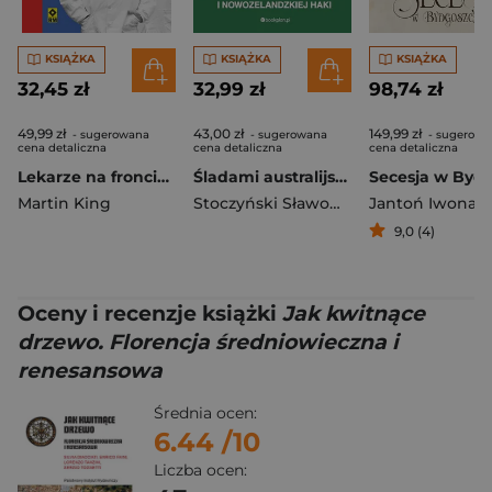
KSIĄŻKA
KSIĄŻKA
KSIĄŻKA
32,45 zł
32,99 zł
98,74 zł
49,99 zł
43,00 zł
149,99 zł
- sugerowana
- sugerowana
- sugerowa
cena detaliczna
cena detaliczna
cena detaliczna
Lekarze na froncie. Jak działania wojenne zmieniły medycynę wyd. 2026
Śladami australijskiego snu i nowozelandzkiej haki
Martin King
Stoczyński Sławomir Stanisław
Jantoń Iwona
,
Marc
9,0 (4)
Oceny i recenzje książki
Jak kwitnące
drzewo. Florencja średniowieczna i
renesansowa
Średnia ocen:
6.44
/10
Liczba ocen: