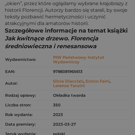
„okien”, przez które oglądamy wybrane krajobrazy z
historii Florencji. Autorzy bardzo się starali, by swoje
teksty pozbawić hermetyczności i uczynić
atrakcyjnymi dla amatorów historii.
Szczegółowe informacje na temat książki
Jak kwitnące drzewo. Florencja
średniowieczna i renesansowa
PIW Państwowy Instytut
Wydawnictwo:
Wydawniczy
EAN:
9788381965613
Silvia Diacciati
,
Enrico Faini
,
Autor:
Lorenzo Tanzini
Rodzaj oprawy:
Okładka twarda
Liczba stron:
350
Rok wydania:
2023
Data premiery:
2023-03-27
Język wydania:
polski