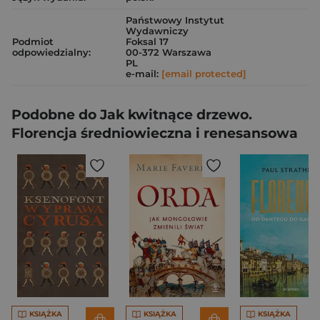
Państwowy Instytut
Wydawniczy
Podmiot
Foksal 17
odpowiedzialny:
00-372 Warszawa
PL
e-mail:
[email protected]
Podobne do Jak kwitnące drzewo.
Florencja średniowieczna i renesansowa
KSIĄŻKA
KSIĄŻKA
KSIĄŻKA