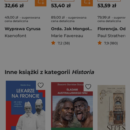
32,66 zł
53,40 zł
53,59 zł
49,00 zł
89,00 zł
79,99 zł
- sugerowana
- sugerowana
- sugerowa
cena detaliczna
cena detaliczna
cena detaliczna
Wyprawa Cyrusa
Orda. Jak Mongołowie zmienili świat
Ksenofont
Marie Favereau
Paul Strathern
7,2 (38)
7,9 (180)
Inne książki z kategorii
Historia