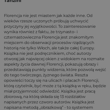
Tanzini
Florencja nie jest miastem jak każde inne. Od
wieków rzesze uczonych próbują uchwycić
przyczyny jej wyjątkowości. To zainteresowanie
wynika również z faktu, że trzynasto- i
czternastowieczna Florencja jest znakomitym
miejscem do obserwacji procesów rządzących
historią nie tylko Włoch, ale także całej Europy.
Książka nie jest podręcznikiem, choć autorzy
otworaj jak najwięcej okien z widokiem na rozmaite
aspekty życia dawnej Florencji, pokazują obrazy i
przedstawiają punkty widzenia, które pozwolą wejść
do tego twórczego, żyznego świata. Reszta
opowieści toczy się na ulicach i placach Florencji,
którą czytelnik, być może z tą książką w ręku, będzie
miał przyjemność odwiedzić. Książka jest pracą
zbiorową, na którą składa się 13 rozdziałów
napisanych przez czworo autorów. Książka jest
napisana metodą „obrazkową” - to systemem