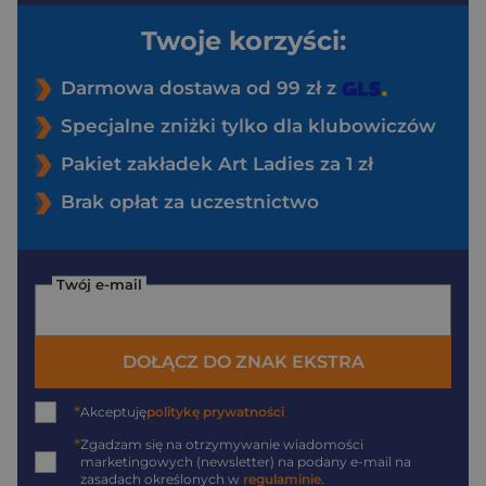
Twoje korzyści:
Darmowa dostawa od 99 zł z
Specjalne zniżki tylko dla klubowiczów
Pakiet zakładek Art Ladies za 1 zł
Brak opłat za uczestnictwo
Twój e-mail
DOŁĄCZ DO ZNAK EKSTRA
*
Akceptuję
politykę prywatności
*
Zgadzam się na otrzymywanie wiadomości
marketingowych (newsletter) na podany
e-mail
na
zasadach określonych w
regulaminie
.