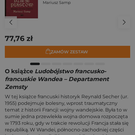
Mariusz Samp
77,76 zł
ZAMÓW ZESTAW
O książce
Ludobójstwo francusko-
francuskie Wandea – Departament
Zemsty
W tej książce francuski historyk Reynald Secher (ur.
1955) podejmuje bolesny, wprost traumatyczny
temat z historii Francji: wojny wandejskie. Była to w
sumie jedna przewlekła wojna domowa rozpoczęta
w 1793 roku, gdy w trakcie rewolucji Francja stała się
republiką. W Wandei, północno-zachodniej części