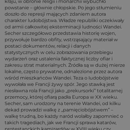
kraju, w obronie religii i monarchii wybuchło
powstanie – głównie chłopskie. Po jego stłumieniu
doszło do represji mających zdaniem autora
charakter ludobójstwa. Władze republiki oczekiwały
od armii całkowitej eksterminacji ludności Wandei.
Secher szczegółowo przedstawia historię wojen,
przywołuje bardzo obfity, wstrząsający materiał w
postaci dokumentów, relacji i danych
statystycznych w celu zobrazowania przebiegu
wydarzeń oraz ustalenia faktycznej liczby ofiar i
zakresu strat materialnych. Źródła są w dużej mierze
lokalne, często prywatne, odnalezione przez autora
wśród mieszkańców Wandei. Teza o ludobójstwie
wywołała we Francji żywy spór. Jego stawką jest
niesławna rola Francji jako „prekursorki” totalitarnej
przemocy, której ofiarą padła Europa w XX wieku.
Secher, sam urodzony na terenie Wandei, od kilku
dekad prowadzi walkę z „pamięciobójstwem” –
walkę trudną, bo każdy naród wolałby zapomnieć o
takich tragediach, jak we Francji sprawa katarów,
protestanckich kamizardów w XVIII wieku czy