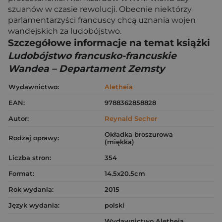
szuanów w czasie rewolucji. Obecnie niektórzy
parlamentarzyści francuscy chcą uznania wojen
wandejskich za ludobójstwo.
Szczegółowe informacje na temat książki
Ludobójstwo francusko-francuskie
Wandea – Departament Zemsty
Wydawnictwo:
Aletheia
EAN:
9788362858828
Autor:
Reynald Secher
Okładka broszurowa
Rodzaj oprawy:
(miękka)
Liczba stron:
354
Format:
14.5x20.5cm
Rok wydania:
2015
Język wydania:
polski
Wydawnictwo Aletheia