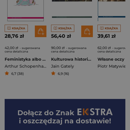
KSIĄŻKA
KSIĄŻKA
KSIĄŻKA
28,76 zł
56,40 zł
39,61 zł
42,00 zł
90,00 zł
62,00 zł
- sugerowana
- sugerowana
- sugerowa
cena detaliczna
cena detaliczna
cena detaliczna
Feministyka albo sztuka obchodzenia się z kobietami
Kulturowa historia alkoholu
Własne oczy
Arthur Schopenhauer
Jain Gately
Piotr Matywiec
6,7 (38)
6,9 (16)
Dołącz do
Znak
i oszczędzaj na dostawie!