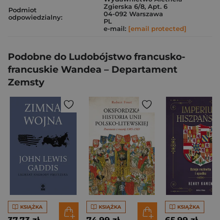
Zgierska 6/8, Apt. 6
Podmiot
04-092 Warszawa
odpowiedzialny:
PL
e-mail:
[email protected]
Podobne do Ludobójstwo francusko-
francuskie Wandea – Departament
Zemsty
KSIĄŻKA
KSIĄŻKA
KSIĄŻKA