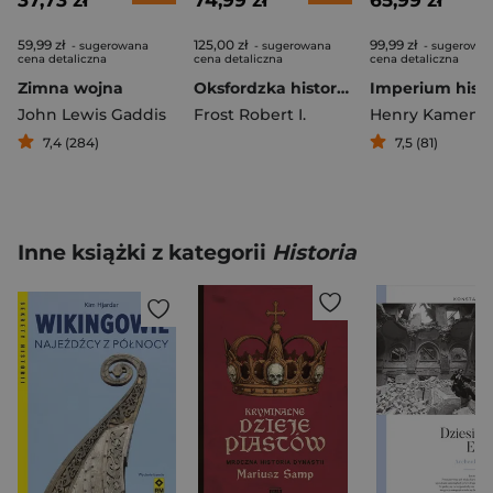
37,73 zł
74,99 zł
65,99 zł
59,99 zł
125,00 zł
99,99 zł
- sugerowana
- sugerowana
- sugerowa
cena detaliczna
cena detaliczna
cena detaliczna
Zimna wojna
Oksfordzka historia unii polsko-litewskiej. Powstanie i rozwój 1385-1569
John Lewis Gaddis
Frost Robert I.
Henry Kamen
7,4 (284)
7,5 (81)
Inne książki z kategorii
Historia