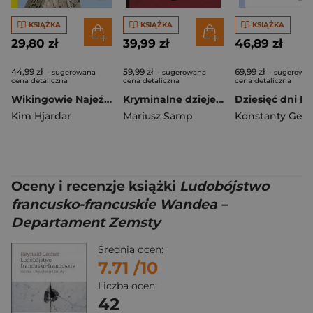
KSIĄŻKA
KSIĄŻKA
KSIĄŻKA
29,80 zł
39,99 zł
46,89 zł
44,99 zł
59,99 zł
69,99 zł
- sugerowana
- sugerowana
- sugerowa
cena detaliczna
cena detaliczna
cena detaliczna
Wikingowie Najeźdźcy z Północy wyd. 2026
Kryminalne dzieje Piastów. Mroczna historia dynastii
Kim Hjardar
Mariusz Samp
Konstanty Gebe
Oceny i recenzje książki
Ludobójstwo
francusko-francuskie Wandea –
Departament Zemsty
Średnia ocen:
7.71
/10
Liczba ocen:
42