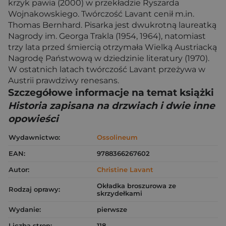
krzyk pawia (2000) w przekładzie Ryszarda
Wojnakowskiego. Twórczość Lavant cenił m.in.
Thomas Bernhard. Pisarka jest dwukrotną laureatką
Nagrody im. Georga Trakla (1954, 1964), natomiast
trzy lata przed śmiercią otrzymała Wielką Austriacką
Nagrodę Państwową w dziedzinie literatury (1970).
W ostatnich latach twórczość Lavant przeżywa w
Austrii prawdziwy renesans.
Szczegółowe informacje na temat książki
Historia zapisana na drzwiach i dwie inne
opowieści
Wydawnictwo:
Ossolineum
EAN:
9788366267602
Autor:
Christine Lavant
Okładka broszurowa ze
Rodzaj oprawy:
skrzydełkami
Wydanie:
pierwsze
Liczba stron:
118