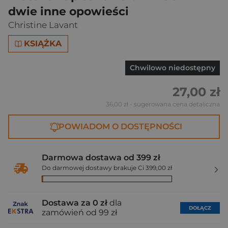
dwie inne opowieści
Christine Lavant
KSIĄŻKA
Chwilowo niedostępny
27,00 zł
36,00 zł
- sugerowana cena detaliczna
POWIADOM O DOSTĘPNOŚCI
Darmowa dostawa od 399 zł
Do darmowej dostawy brakuje Ci 399,00 zł
Dostawa za 0 zł
dla
DOŁĄCZ
zamówień od 99 zł