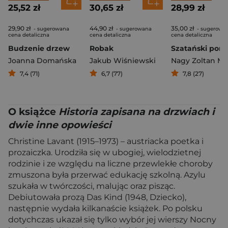
25,52 zł
30,65 zł
28,99 zł
29,90 zł
44,90 zł
35,00 zł
- sugerowana
- sugerowana
- sugerowa
cena detaliczna
cena detaliczna
cena detaliczna
Budzenie drzew
Robak
Szatański pomi
Joanna Domańska
Jakub Wiśniewski
Nagy Zoltan Mi
7,4 (71)
6,7 (77)
7,8 (27)
O książce
Historia zapisana na drzwiach i
dwie inne opowieści
Christine Lavant (1915–1973) – austriacka poetka i
prozaiczka. Urodziła się w ubogiej, wielodzietnej
rodzinie i ze względu na liczne przewlekłe choroby
zmuszona była przerwać edukację szkolną. Azylu
szukała w twórczości, malując oraz pisząc.
Debiutowała prozą Das Kind (1948, Dziecko),
następnie wydała kilkanaście książek. Po polsku
dotychczas ukazał się tylko wybór jej wierszy Nocny