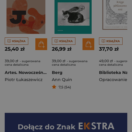
KSIĄŻKA
KSIĄŻKA
KSIĄŻKA
25,40 zł
26,99 zł
37,70 zł
39,00 zł
39,00 zł
49,00 zł
- sugerowana
- sugerowana
- sugerowa
cena detaliczna
cena detaliczna
cena detaliczna
Artes. Nowocześni plastycy lwowscy wyd. 2
Berg
Piotr Łukaszewicz
Ann Quin
7,5 (54)
Dołącz do
Znak