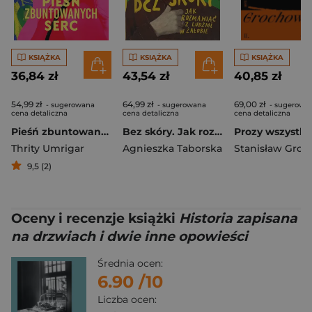
KSIĄŻKA
KSIĄŻKA
KSIĄŻKA
36,84 zł
43,54 zł
40,85 zł
54,99 zł
64,99 zł
69,00 zł
- sugerowana
- sugerowana
- sugerowa
cena detaliczna
cena detaliczna
cena detaliczna
Pieśń zbuntowanych serc
Bez skóry. Jak rozmawiać z ludźmi w żałobie
Thrity Umrigar
Agnieszka Taborska
9,5 (2)
Oceny i recenzje książki
Historia zapisana
na drzwiach i dwie inne opowieści
Średnia ocen:
6.90
/10
Liczba ocen: