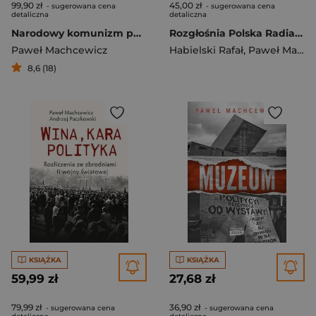
99,90 zł
45,00 zł
- sugerowana cena
- sugerowana cena
detaliczna
detaliczna
Narodowy komunizm po polsku. "Partyzanci" Moczara
Rozgłośnia Polska Radia Wolna Europa w latach 1950-1975
Paweł Machcewicz
Habielski Rafał
,
Paweł Machcewicz
8,6 (18)
KSIĄŻKA
KSIĄŻKA
59,99 zł
27,68 zł
79,99 zł
36,90 zł
- sugerowana cena
- sugerowana cena