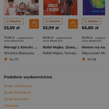
KSIĄŻKA
KSIĄŻKA
KSIĄŻKA
53,59 zł
55,99 zł
66,80 zł
79,99 zł
69,99 zł
99,99 zł
- sugerowana
- sugerowana
- sugerowa
cena detaliczna
cena detaliczna
cena detaliczna
Pierogi z kimchi. Moje ulubione azjatyckie przepisy
Rafał Majka. Zawsze z przodu. Rozmawia Tomasz Kalemba - książka z autografem
Wioleta Błazucka
Rafał Majka
,
Tomasz Kalemba
Węcowski Mar
9,4 (7)
9,0 (9)
Podobne wydawnictwa
Znak Literanova
Znak Emotikon
Znak Koncept
Otwarte