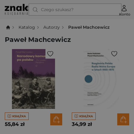
Czego szukasz?
Konto
Katalog
Autorzy
Paweł Machcewicz
Paweł Machcewicz
KSIĄŻKA
KSIĄŻKA
55,84 zł
34,99 zł