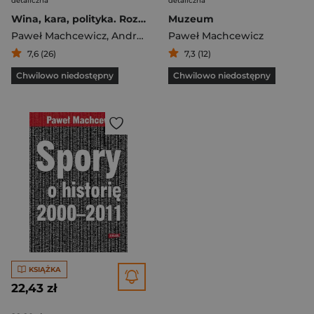
detaliczna
detaliczna
Wina, kara, polityka. Rozliczenia ze zbrodniami II Wojny Światowej
Muzeum
Paweł Machcewicz
,
Andrzej Paczkowski
Paweł Machcewicz
7,6 (26)
7,3 (12)
Chwilowo niedostępny
Chwilowo niedostępny
KSIĄŻKA
22,43 zł