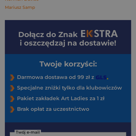
Mariusz Samp
Dołącz do
Znak
i oszczędzaj na dostawie!
Twoje korzyści:
Darmowa dostawa od 99 zł z
Specjalne zniżki tylko dla klubowiczów
Pakiet zakładek Art Ladies za 1 zł
Brak opłat za uczestnictwo
Twój e-mail