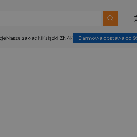
cje
Nasze zakładki
Książki ZNAK
Darmowa dostawa od 99