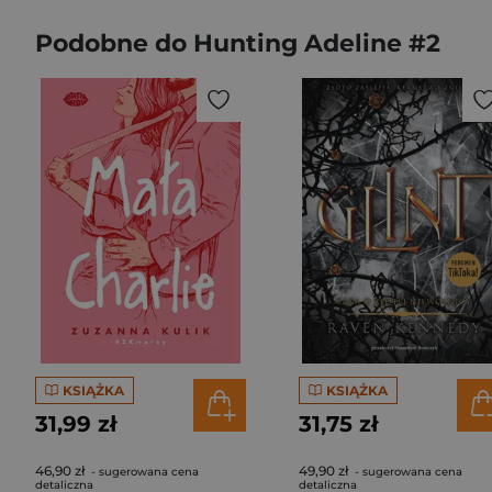
Podobne do Hunting Adeline #2
KSIĄŻKA
KSIĄŻKA
31,99 zł
31,75 zł
46,90 zł
49,90 zł
- sugerowana cena
- sugerowana cena
detaliczna
detaliczna