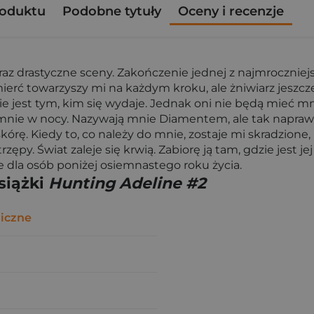
roduktu
Podobne tytuły
Oceny i recenzje
az drastyczne sceny. Zakończenie jednej z najmroczniejsz
Śmierć towarzyszy mi na każdym kroku, ale żniwiarz jesz
 jest tym, kim się wydaje. Jednak oni nie będą mieć mn
ej mnie w nocy. Nazywają mnie Diamentem, ale tak napra
rę. Kiedy to, co należy do mnie, zostaje mi skradzione,
ępy. Świat zaleje się krwią. Zabiorę ją tam, gdzie jest jej 
ie dla osób poniżej osiemnastego roku życia.
siążki
Hunting Adeline #2
iczne