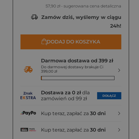
57,90 zł
- sugerowana cena detaliczna
Zamów dziś, wyślemy w ciągu
24h!
DODAJ DO KOSZYKA
Darmowa dostawa od 399 zł
Do darmowej dostawy brakuje Ci
399,00 zł
Dostawa za 0 zł
dla
DOŁĄCZ
zamówień od 99 zł
Kup teraz, zapłać za
30 dni
Kup teraz, zapłać za
30 dni