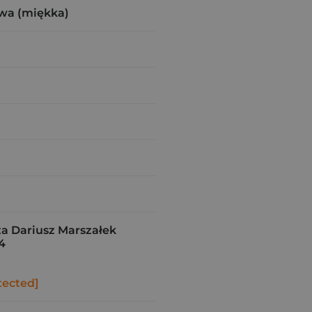
wa (miękka)
 Dariusz Marszałek
4
tected]