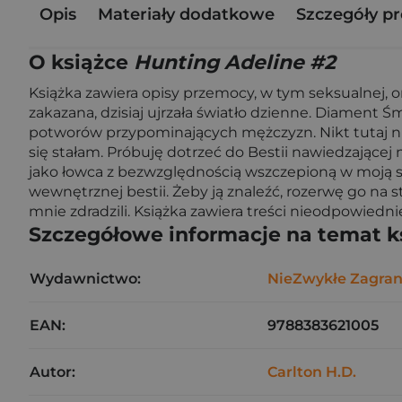
Opis
Materiały dodatkowe
Szczegóły p
O książce
Hunting Adeline #2
Książka zawiera opisy przemocy, w tym seksualnej, or
zakazana, dzisiaj ujrzała światło dzienne. Diament 
potworów przypominających mężczyzn. Nikt tutaj nie
się stałam. Próbuję dotrzeć do Bestii nawiedzając
jako łowca z bezwzględnością wszczepioną w moją skó
wewnętrznej bestii. Żeby ją znaleźć, rozerwę go na strz
mnie zdradzili. Książka zawiera treści nieodpowiedn
Szczegółowe informacje na temat k
Wydawnictwo:
NieZwykłe Zagran
EAN:
9788383621005
Autor:
Carlton H.D.