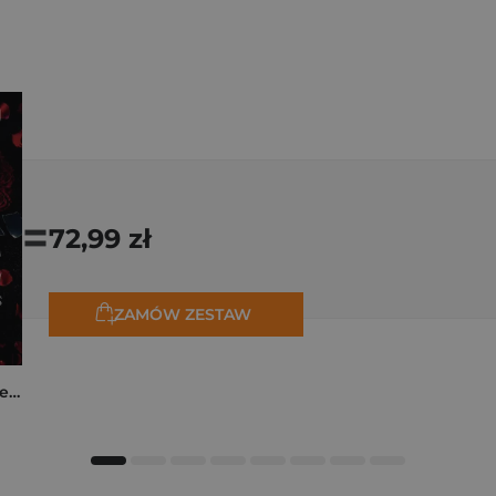
=
72,99 zł
ZAMÓW ZESTAW
Collide. The Truth Between Us