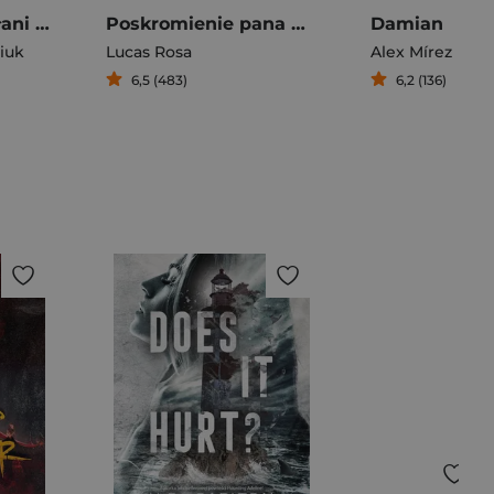
Venom II W otchłani chaosu
Poskromienie pana Walkera
Damian
iuk
Lucas Rosa
Alex Mírez
6,5 (483)
6,2 (136)