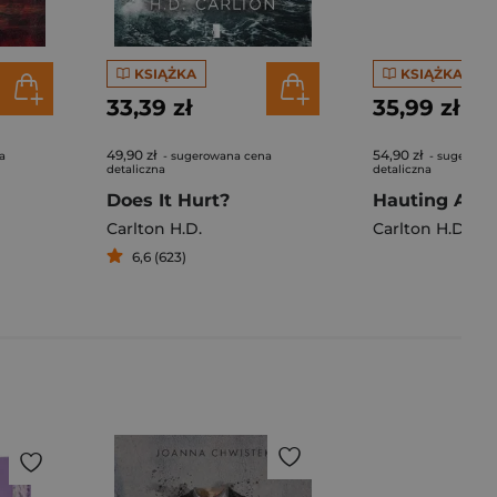
KSIĄŻKA
KSIĄŻKA
33,39 zł
35,99 zł
49,90 zł
54,90 zł
a
- sugerowana cena
- sugerowa
detaliczna
detaliczna
Does It Hurt?
Hauting Adel
Carlton H.D.
Carlton H.D.
6,6 (623)