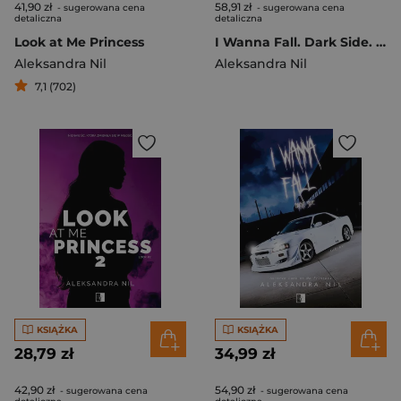
41,90 zł
58,91 zł
- sugerowana cena
- sugerowana cena
detaliczna
detaliczna
Look at Me Princess
I Wanna Fall. Dark Side. Die. Tom 2
Aleksandra Nil
Aleksandra Nil
7,1 (702)
KSIĄŻKA
KSIĄŻKA
28,79 zł
34,99 zł
42,90 zł
54,90 zł
- sugerowana cena
- sugerowana cena