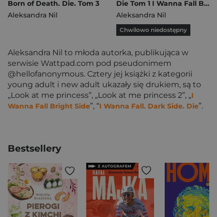
Born of Death. Die. Tom 3
Die Tom 1 I Wanna Fall Bright Side
Aleksandra Nil
Aleksandra Nil
Chwilowo niedostępny
Aleksandra Nil to młoda autorka, publikująca w
serwisie Wattpad.com pod pseudonimem
@hellofanonymous. Cztery jej książki z kategorii
young adult i new adult ukazały się drukiem, są to
„Look at me princess”, „Look at me princess 2”, „
I
”, “
”.
Wanna Fall Bright Side
I Wanna Fall. Dark Side. Die
Bestsellery