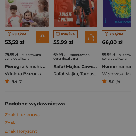
KSIĄŻKA
KSIĄŻKA
KSIĄŻKA
53,59 zł
55,99 zł
66,80 zł
79,99 zł
69,99 zł
99,99 zł
- sugerowana
- sugerowana
- sugerowa
cena detaliczna
cena detaliczna
cena detaliczna
Pierogi z kimchi. Moje ulubione azjatyckie przepisy
Rafał Majka. Zawsze z przodu. Rozmawia Tomasz Kalemba - książka z autografem
Wioleta Błazucka
Rafał Majka
,
Tomasz Kalemba
Węcowski Mar
9,4 (7)
9,0 (9)
Podobne wydawnictwa
Znak Literanova
Znak
Znak Horyzont