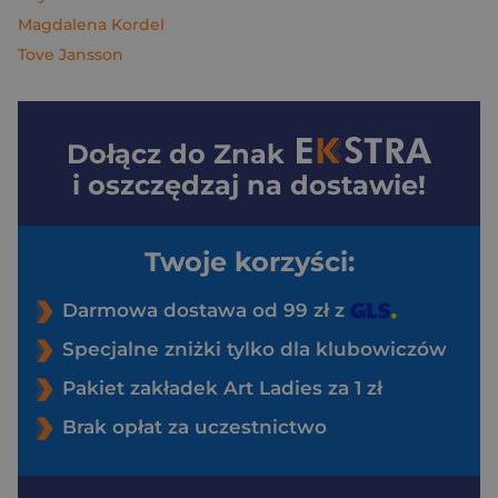
Magdalena Kordel
Tove Jansson
Dołącz do
Znak
i oszczędzaj na dostawie!
Twoje korzyści:
Darmowa dostawa od 99 zł z
Specjalne zniżki tylko dla klubowiczów
Pakiet zakładek Art Ladies za 1 zł
Brak opłat za uczestnictwo