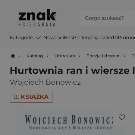
Kategorie
Nowości
Bestsellery
Zapowiedzi
Promo
Katalog
Literatura
Poezja i dramat
P
Hurtownia ran i wiersze
Wojciech Bonowicz
KSIĄŻKA