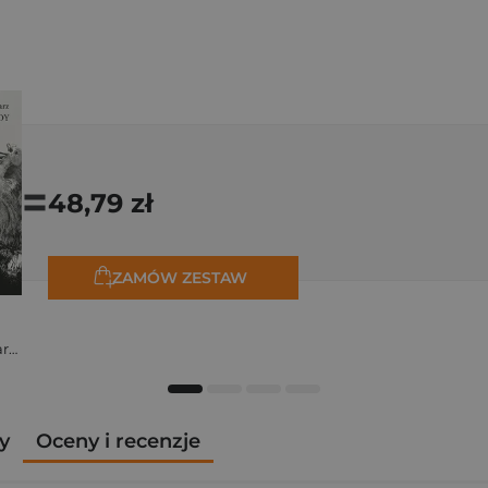
=
48,79 zł
ZAMÓW ZESTAW
Stanisław Kalina Jaglarz
y
Oceny i recenzje