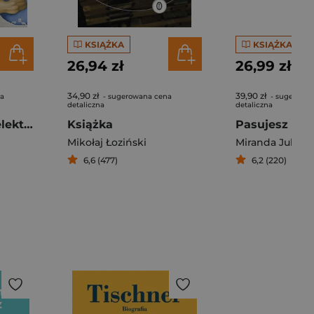
KSIĄŻKA
KSIĄŻKA
26,94 zł
26,99 zł
34,90 zł
39,90 zł
na
- sugerowana cena
- sugerowa
detaliczna
detaliczna
Próba Kwasu w elektrycznej oranżadzie
Książka
Pasujesz tu n
Mikołaj Łoziński
Miranda July
6,6 (477)
6,2 (220)