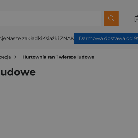
cje
Nasze zakładki
Książki ZNAK
Darmowa dostawa od 99
oezja
Hurtownia ran i wiersze ludowe
 ludowe