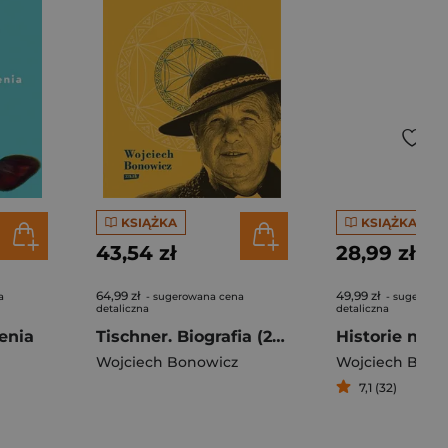
KSIĄŻKA
KSIĄŻKA
43,54 zł
28,99 zł
64,99 zł
49,99 zł
a
- sugerowana cena
- sugerowa
detaliczna
detaliczna
enia
Tischner. Biografia (2023)
Wojciech Bonowicz
Wojciech Bono
7,1 (32)