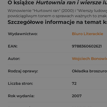
O książce
Hurtownia ran i wiersze 
Wznowienie "Hurtowni ran" (2000) i "Wierszy ludow
powściągliwym tonem o sprawach ważnych to znak r
Szczegółowe informacje na temat k
Wydawnictwo:
Biuro Literackie
EAN:
9788360602621
Autor:
Wojciech Bonowi
Rodzaj oprawy:
Okładka broszuro
Liczba stron:
72
Rok wydania:
2007