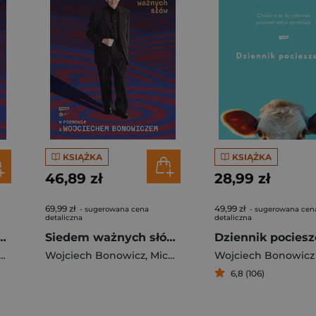
KSIĄŻKA
KSIĄŻKA
46,89 zł
28,99 zł
69,99 zł
49,99 zł
- sugerowana cena
- sugerowana cen
detaliczna
detaliczna
Michał Heller w rozmowie z Wojciechem Bonowiczem
Siedem ważnych słów. Michał Heller w rozmowie z Wojciechem Bonowiczem - książka z autografem
Dziennik pociesz
Wojciech Bonowicz
,
Michał Heller
Wojciech Bonowicz
6,8 (106)