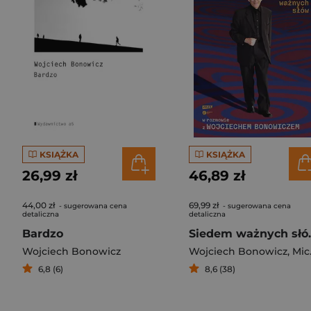
KSIĄŻKA
KSIĄŻKA
26,99 zł
46,89 zł
44,00 zł
69,99 zł
- sugerowana cena
- sugerowana cena
detaliczna
detaliczna
Bardzo
Siedem ważnych słów. 
Wojciech Bonowicz
Wojciech Bonowicz
,
Michał Heller
6,8 (6)
8,6 (38)