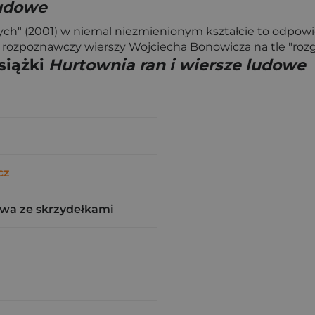
ludowe
ych" (2001) w niemal niezmienionym kształcie to odpow
ozpoznawczy wierszy Wojciecha Bonowicza na tle "rozga
siążki
Hurtownia ran i wiersze ludowe
cz
wa ze skrzydełkami