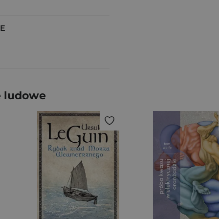
IE
e ludowe