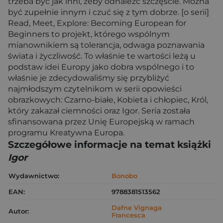
trzeba być jak inni, żeby odnaleźć szczęście. Można
być zupełnie innym i czuć się z tym dobrze. [o serii]
Read, Meet, Explore: Becoming European for
Beginners to projekt, którego wspólnym
mianownikiem są tolerancja, odwaga poznawania
świata i życzliwość. To właśnie te wartości leżą u
podstaw idei Europy jako dobra wspólnego i to
właśnie je zdecydowaliśmy się przybliżyć
najmłodszym czytelnikom w serii opowieści
obrazkowych: Czarno-białe, Kobieta i chłopiec, Król,
który zakazał ciemności oraz Igor. Seria została
sfinansowana przez Unię Europejską w ramach
programu Kreatywna Europa.
Szczegółowe informacje na temat książki
Igor
Wydawnictwo:
Bonobo
EAN:
9788381513562
Dafne Vignaga
Autor:
Francesca