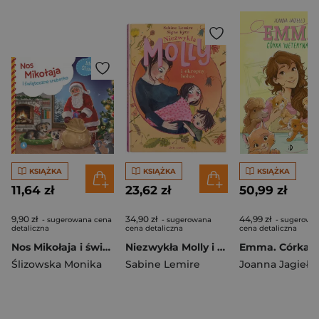
KSIĄŻKA
KSIĄŻKA
KSIĄŻKA
11,64 zł
23,62 zł
50,99 zł
9,90 zł
34,90 zł
44,99 zł
- sugerowana cena
- sugerowana
- sugerowa
detaliczna
cena detaliczna
cena detaliczna
Nos Mikołaja i świąteczne sreberko
Niezwykła Molly i okropny bobas
Ślizowska Monika
Sabine Lemire
Joanna Jagiełło