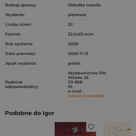
Rodzaj oprawy:
Okładka twarda
Wydanie:
pierwsze
Liczba stron:
32
Format:
22.0x23.4cm
Rok wydania:
2020
Data premiery:
2020-11-12
Język wydania:
polski
Wydawnictwo RM
Mińska 25
Podmiot
03-808
odpowiedzialny:
PL
e-mail:
[email protected]
Podobne do Igor