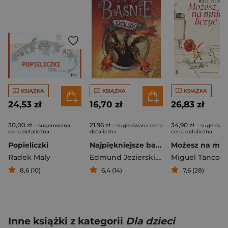
KSIĄŻKA
KSIĄŻKA
KSIĄŻKA
24,53 zł
16,70 zł
26,83 zł
30,00 zł
21,96 zł
34,90 zł
- sugerowana
- sugerowana cena
- sugerowa
cena detaliczna
detaliczna
cena detaliczna
Popieliczki
Najpiękniejsze baśnie polskie
Radek Maly
Edmund Jezierski
,
Józef Ignacy Krasz
Miguel Tanco
8,6 (10)
6,4 (14)
7,6 (28)
Inne książki z kategorii
Dla dzieci