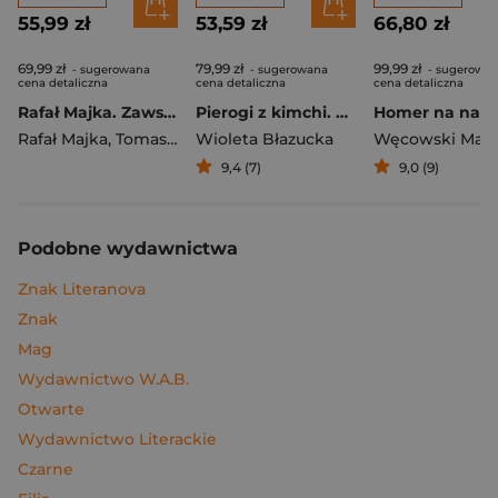
55,99 zł
53,59 zł
66,80 zł
69,99 zł
79,99 zł
99,99 zł
- sugerowana
- sugerowana
- sugerowa
cena detaliczna
cena detaliczna
cena detaliczna
Rafał Majka. Zawsze z przodu. Rozmawia Tomasz Kalemba - książka z autografem
Pierogi z kimchi. Moje ulubione azjatyckie przepisy
Rafał Majka
,
Tomasz Kalemba
Wioleta Błazucka
Węcowski Mar
9,4 (7)
9,0 (9)
Podobne wydawnictwa
Znak Literanova
Znak
Mag
Wydawnictwo W.A.B.
Otwarte
Wydawnictwo Literackie
Czarne