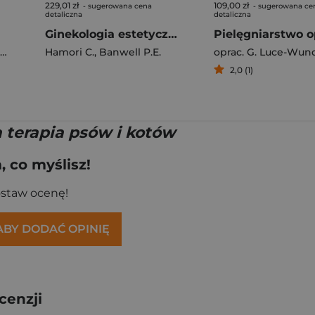
229,01 zł
109,00 zł
- sugerowana cena
- sugerowana ce
detaliczna
detaliczna
Ginekologia estetyczna. Koncepcja, klasyfikacja...
Hamori C.
,
Banwell P.E.
oprac. G. Luce-Wun
2,0 (1)
 terapia psów i kotów
 co myślisz!
ostaw ocenę!
 ABY DODAĆ OPINIĘ
cenzji