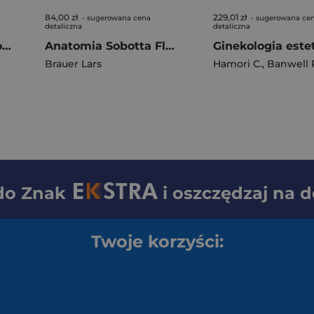
84,00 zł
229,01 zł
- sugerowana cena
- sugerowana ce
detaliczna
detaliczna
Radiologia stomatologiczna
Anatomia Sobotta Flashcards. Mięśnie wyd.8
Brauer Lars
Hamori C.
,
Banwell P
 do
Znak
i oszczędzaj na 
Twoje korzyści: