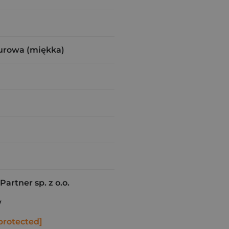
urowa (miękka)
artner sp. z o.o.
w
protected]