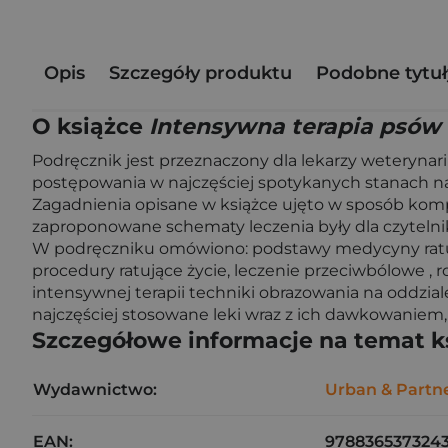
Opis
Szczegóły produktu
Podobne tytuł
O książce
Intensywna terapia psów 
Podręcznik jest przeznaczony dla lekarzy weterynari
postępowania w najczęściej spotykanych stanach na
Zagadnienia opisane w książce ujęto w sposób komp
zaproponowane schematy leczenia były dla czytelnik
W podręczniku omówiono: podstawy medycyny ratun
procedury ratujące życie, leczenie przeciwbólowe , 
intensywnej terapii techniki obrazowania na oddz
najczęściej stosowane leki wraz z ich dawkowaniem
Szczegółowe informacje na temat k
Wydawnictwo:
Urban & Partn
EAN:
978836537324