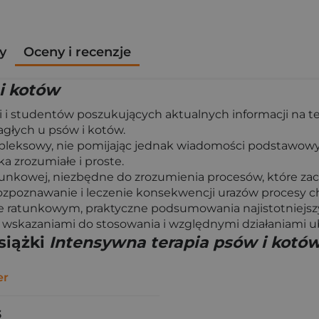
y
Oceny i recenzje
i kotów
i i studentów poszukujących aktualnych informacji na te
głych u psów i kotów.
leksowy, nie pomijając jednak wiadomości podstawowych
a zrozumiałe i proste.
kowej, niezbędne do zrozumienia procesów, które zach
rozpoznawanie i leczenie konsekwencji urazów procesy ch
iale ratunkowym, praktyczne podsumowania najistotnie
, wskazaniami do stosowania i względnymi działaniami 
siążki
Intensywna terapia psów i kotó
er
3