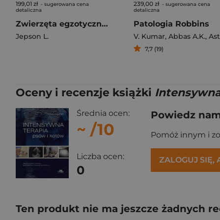
199,01 zł
239,00 zł
- sugerowana cena
- sugerowana cena
detaliczna
detaliczna
Zwierzęta egzotyczne. Praktyczny przewodnik..
Patologia Robbins
Jepson L.
V. Kumar
,
Abbas A.K.
,
Aster J.C.
7,7 (19)
Oceny i recenzje książki
Intensywna
Średnia ocen:
Powiedz nam,
~
/10
Pomóż innym i z
Liczba ocen:
ZALOGUJ SIĘ,
0
Ten produkt nie ma jeszcze żadnych re