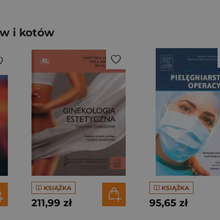
w i kotów
KSIĄŻKA
KSIĄŻKA
211,99 zł
95,65 zł