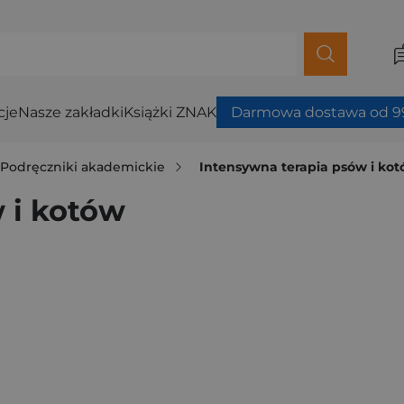
cje
Nasze zakładki
Książki ZNAK
Darmowa dostawa od 99
Podręczniki akademickie
Intensywna terapia psów i ko
 i kotów