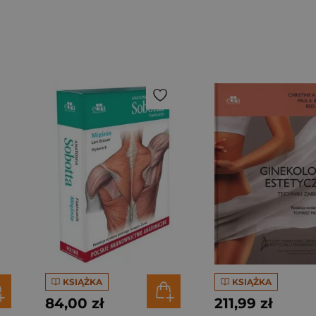
KSIĄŻKA
KSIĄŻKA
84,00 zł
211,99 zł