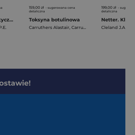
159,00 zł
199,00 zł
na
- sugerowana cena
- sugerowa
detaliczna
detaliczna
Ginekologia estetyczna. Koncepcja, klasyfikacja...
Toksyna botulinowa
.E.
Carruthers Alastair
,
Carruthers Jean
Cleland J.A.
dostawie!