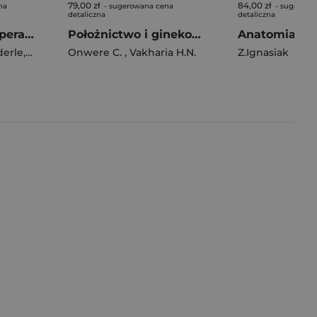
79,00 zł
84,00 zł
na
- sugerowana cena
- sugerowa
detaliczna
detaliczna
Pielęgniarstwo operacyjne
Położnictwo i ginekologia Crash Course
derle
,
A. Debrand-Passard
Onwere C.
,
Vakharia H.N.
Z.Ignasiak