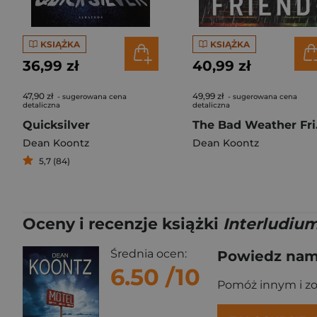
KSIĄŻKA
KSIĄŻKA
36,99 zł
40,99 zł
47,90 zł
49,99 zł
- sugerowana cena
- sugerowana cena
detaliczna
detaliczna
Quicksilver
The B
Dean Koontz
Dean Koontz
5,7 (84)
Oceny i recenzje książki
Interludiu
Średnia ocen:
Powiedz nam,
6.50
/10
Pomóż innym i z