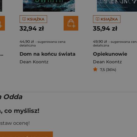
KSIĄŻKA
KSIĄŻKA
32,94 zł
35,94 zł
44,90 zł
49,90 zł
- sugerowana cena
- sugerowana cen
detaliczna
detaliczna
ad Weather Friend wer. angielska
Dom na końcu świata
Opiekunowie
Dean Koontz
Dean Koontz
7,5 (3614)
m Odda
 co myślisz!
ostaw ocenę!