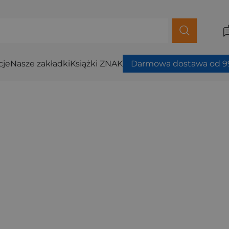
cje
Nasze zakładki
Książki ZNAK
Darmowa dostawa od 99