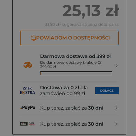
25,13 zł
33,50 zł
- sugerowana cena detaliczna
POWIADOM O DOSTĘPNOŚCI
Darmowa dostawa od 399 zł
Do darmowej dostawy brakuje Ci
399,00 zł
Dostawa za 0 zł
dla
DOŁĄCZ
zamówień od 99 zł
Kup teraz, zapłać za
30 dni
Kup teraz, zapłać za
30 dni