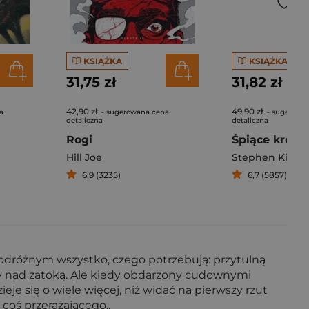
KSIĄŻKA
KSIĄŻKA
31,75 zł
31,82 zł
42,90 zł
49,90 zł
a
- sugerowana cena
- sugerowa
detaliczna
detaliczna
Rogi
Śpiące króle
Hill Joe
Stephen King
,
6,9 (3235)
6,7 (5857)
dróżnym wszystko, czego potrzebują: przytulną
y nad zatoką. Ale kiedy obdarzony cudownymi
je się o wiele więcej, niż widać na pierwszy rzut
coś przerażającego..