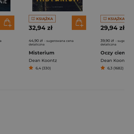
KSIĄŻKA
KSIĄŻKA
32,94 zł
29,94 zł
44,90 zł
39,90 zł
a
- sugerowana cena
- sugerowa
detaliczna
detaliczna
Misterium
Oczy ciemno
Dean Koontz
Dean Koontz
6,4 (330)
6,3 (1682)