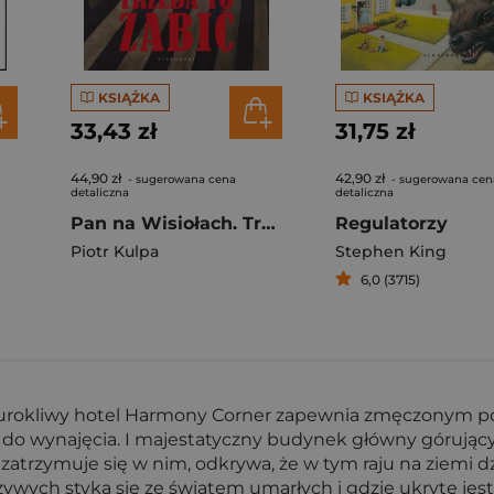
KSIĄŻKA
KSIĄŻKA
33,43 zł
31,75 zł
44,90 zł
42,90 zł
- sugerowana cena
- sugerowana cen
detaliczna
detaliczna
Pan na Wisiołach. Trzeba to zabić
Regulatorzy
Piotr Kulpa
Stephen King
6,0 (3715)
urokliwy hotel Harmony Corner zapewnia zmęczonym po
 do wynajęcia. I majestatyczny budynek główny górując
trzymuje się w nim, odkrywa, że w tym raju na ziemi dzie
ywych styka się ze światem umarłych i gdzie ukryte jest 