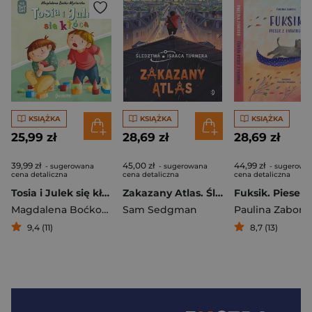
KSIĄŻKA
KSIĄŻKA
KSIĄŻKA
25,99 zł
28,69 zł
28,69 zł
39,99 zł
45,00 zł
44,99 zł
- sugerowana
- sugerowana
- sugerowa
cena detaliczna
cena detaliczna
cena detaliczna
Tosia i Julek się kłócą
Zakazany Atlas. Śledztwa Isaaca Turnera Tom 2
Magdalena Boćko-Mysiorska
Sam Sedgman
Paulina Zabore
9,4 (11)
8,7 (13)