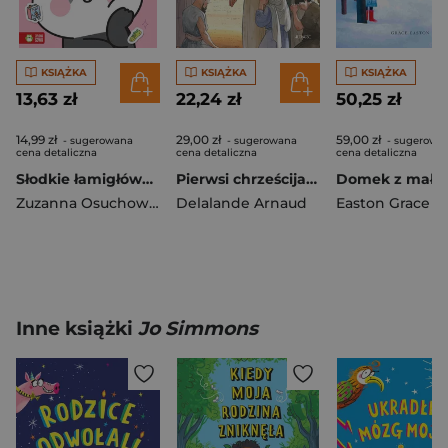
KSIĄŻKA
KSIĄŻKA
KSIĄŻKA
13,63 zł
22,24 zł
50,25 zł
14,99 zł
29,00 zł
59,00 zł
- sugerowana
- sugerowana
- sugerowa
cena detaliczna
cena detaliczna
cena detaliczna
Słodkie łamigłówki z pandką. Słodkie łamigłówki
Pierwsi chrześcijanie
Zuzanna Osuchowska
Delalande Arnaud
Easton Grace
Inne książki
Jo Simmons