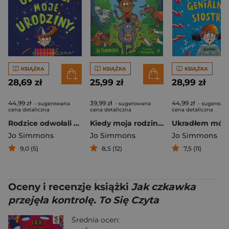
KSIĄŻKA
KSIĄŻKA
KSIĄŻKA
28,69 zł
25,99 zł
28,99 zł
44,99 zł
39,99 zł
44,99 zł
- sugerowana
- sugerowana
- sugerowa
cena detaliczna
cena detaliczna
cena detaliczna
Rodzice odwołali moje urodziny
Kiedy moja rodzina zniknęła
Jo Simmons
Jo Simmons
Jo Simmons
9,0 (5)
8,5 (12)
7,5 (11)
Oceny i recenzje książki
Jak czkawka
przejęła kontrolę. To Się Czyta
Średnia ocen: