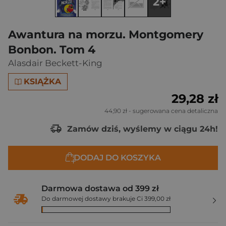
2+
Awantura na morzu. Montgomery
Bonbon. Tom 4
Alasdair Beckett-King
KSIĄŻKA
29,28 zł
44,90 zł
- sugerowana cena detaliczna
Zamów dziś, wyślemy w ciągu 24h!
DODAJ DO KOSZYKA
Darmowa dostawa od 399 zł
Do darmowej dostawy brakuje Ci 399,00 zł