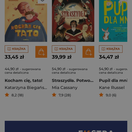
KSIĄŻKA
KSIĄŻKA
KSIĄŻKA
33,45 zł
39,99 zł
34,47 zł
44,90 zł
54,90 zł
54,90 zł
- sugerowana
- sugerowana
- sugerowa
cena detaliczna
cena detaliczna
cena detaliczna
Kocham cię, tato!
Straszydła. Potwory i upiory z kultowych horrorów
Katarzyna Biegańska
Mia Cassany
Kane Russel
8,2 (18)
7,9 (28)
9,0 (6)