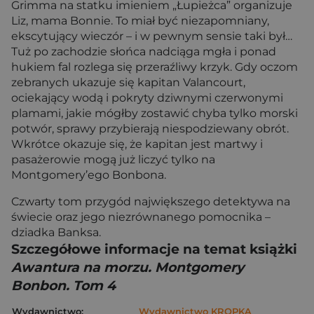
Grimma na statku imieniem „Łupieżca” organizuje
Liz, mama Bonnie. To miał być niezapomniany,
ekscytujący wieczór – i w pewnym sensie taki był…
Tuż po zachodzie słońca nadciąga mgła i ponad
hukiem fal rozlega się przeraźliwy krzyk. Gdy oczom
zebranych ukazuje się kapitan Valancourt,
ociekający wodą i pokryty dziwnymi czerwonymi
plamami, jakie mógłby zostawić chyba tylko morski
potwór, sprawy przybierają niespodziewany obrót.
Wkrótce okazuje się, że kapitan jest martwy i
pasażerowie mogą już liczyć tylko na
Montgomery’ego Bonbona.
Czwarty tom przygód największego detektywa na
świecie oraz jego niezrównanego pomocnika –
dziadka Banksa.
Szczegółowe informacje na temat książki
Awantura na morzu. Montgomery
Bonbon. Tom 4
Wydawnictwo:
Wydawnictwo KROPKA