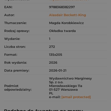
EAN:
9788368382297
Autor:
Alasdair Beckett-King
Tłumaczenie:
Magda Korobkiewicz
Rodzaj oprawy:
Okładka twarda
Wydanie:
1
Liczba stron:
272
Format:
135x205
Rok wydania:
2026
Data premiery:
2026-01-21
Wydawnictwo Marginesy
Sp. z o.o.
Podmiot
Mierosławskiego 11a
odpowiedzialny:
01-527 Warszawa
PL
e-mail:
[email protected]