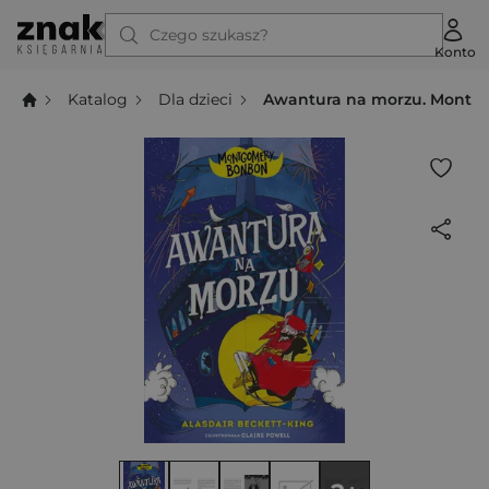
Czego szukasz?
Konto
Katalog
Dla dzieci
Awantura na morzu. Montg