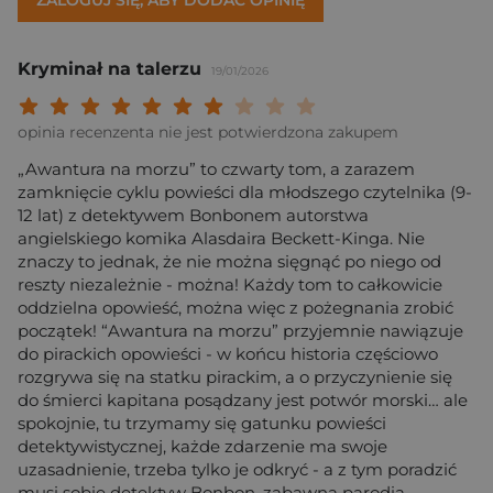
Kryminał na talerzu
19/01/2026
Twoja ocena: Beznadziejna 1/10"
Twoja ocena: Bardzo słaba 2/10"
Twoja ocena: Słaba 3/10"
Twoja ocena: Może być 4/10"
Twoja ocena: Przeciętna 5/10"
Twoja ocena: Dobra 6/10"
Twoja ocena: Bardzo dobra 7/10"
Twoja ocena: Rewelacyjna 8/10
Twoja ocena: Wybitna 9/10
Twoja ocena: Arcydzieło
opinia recenzenta nie jest potwierdzona zakupem
„Awantura na morzu” to czwarty tom, a zarazem
zamknięcie cyklu powieści dla młodszego czytelnika (9-
12 lat) z detektywem Bonbonem autorstwa
angielskiego komika Alasdaira Beckett-Kinga. Nie
znaczy to jednak, że nie można sięgnąć po niego od
reszty niezależnie - można! Każdy tom to całkowicie
oddzielna opowieść, można więc z pożegnania zrobić
początek! “Awantura na morzu” przyjemnie nawiązuje
do pirackich opowieści - w końcu historia częściowo
rozgrywa się na statku pirackim, a o przyczynienie się
do śmierci kapitana posądzany jest potwór morski… ale
spokojnie, tu trzymamy się gatunku powieści
detektywistycznej, każde zdarzenie ma swoje
uzasadnienie, trzeba tylko je odkryć - a z tym poradzić
musi sobie detektyw Bonbon, zabawna parodia