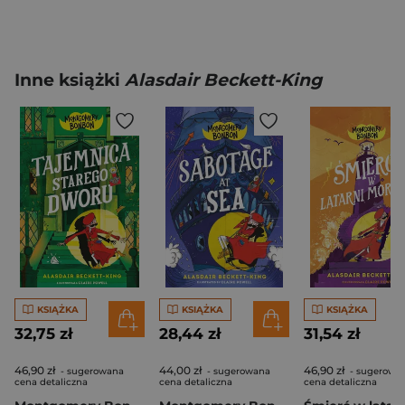
Inne książki
Alasdair Beckett-King
KSIĄŻKA
KSIĄŻKA
KSIĄŻKA
32,75 zł
28,44 zł
31,54 zł
46,90 zł
44,00 zł
46,90 zł
- sugerowana
- sugerowana
- sugerowa
cena detaliczna
cena detaliczna
cena detaliczna