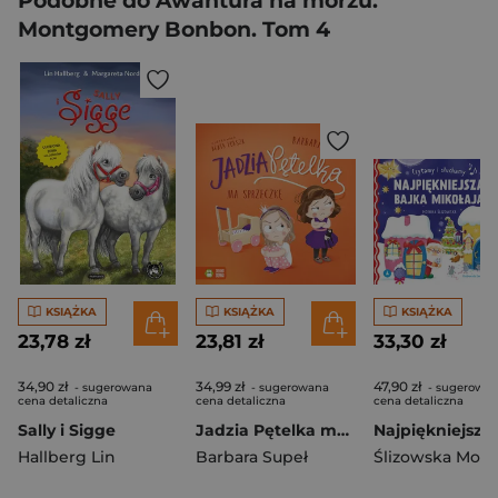
Podobne do Awantura na morzu.
Montgomery Bonbon. Tom 4
KSIĄŻKA
KSIĄŻKA
KSIĄŻKA
23,78 zł
23,81 zł
33,30 zł
34,90 zł
34,99 zł
47,90 zł
- sugerowana
- sugerowana
- sugerowa
cena detaliczna
cena detaliczna
cena detaliczna
Sally i Sigge
Jadzia Pętelka ma sprzeczkę. Jadzia Pętelka
Hallberg Lin
Barbara Supeł
Ślizowska Moni