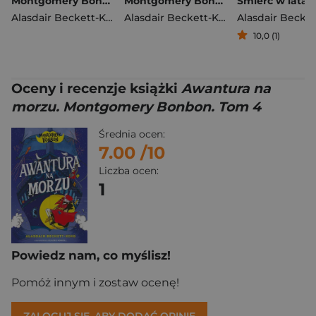
Montgomery Bonbon. Tajemnica starego dworu
Montgomery Bonbon. Sabotage at Sea
Alasdair Beckett-King
Alasdair Beckett-King
,
Claire Powell
10,0 (1)
Oceny i recenzje książki
Awantura na
morzu. Montgomery Bonbon. Tom 4
Średnia ocen:
7.00
/10
Liczba ocen:
1
Powiedz nam, co myślisz!
Pomóż innym i zostaw ocenę!
ZALOGUJ SIĘ, ABY DODAĆ OPINIĘ