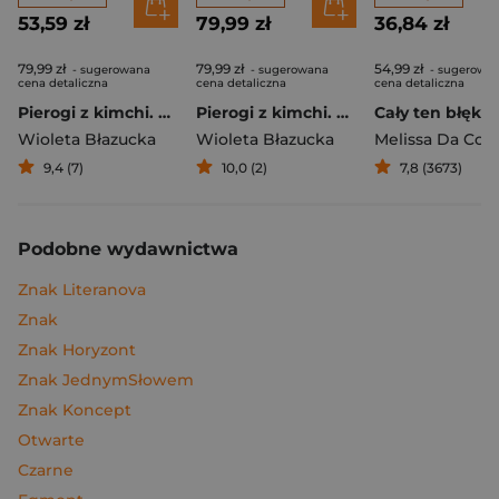
53,59 zł
79,99 zł
36,84 zł
79,99 zł
79,99 zł
54,99 zł
- sugerowana
- sugerowana
- sugerowa
cena detaliczna
cena detaliczna
cena detaliczna
Pierogi z kimchi. Moje ulubione azjatyckie przepisy
Pierogi z kimchi. Moje ulubione azjatyckie przepisy - książka z autografem
Cały ten błękit
Wioleta Błazucka
Wioleta Błazucka
Melissa Da Cos
9,4 (7)
10,0 (2)
7,8 (3673)
Podobne wydawnictwa
Znak Literanova
Znak
Znak Horyzont
Znak JednymSłowem
Znak Koncept
Otwarte
Czarne