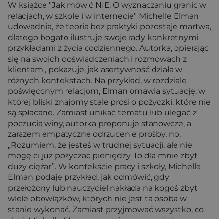
W książce "Jak mówić NIE. O wyznaczaniu granic w
relacjach, w szkole i w internecie" Michelle Elman
udowadnia, że teoria bez praktyki pozostaje martwa,
dlatego bogato ilustruje swoje rady konkretnymi
przykładami z życia codziennego. Autorka, opierając
się na swoich doświadczeniach i rozmowach z
klientami, pokazuje, jak asertywność działa w
różnych kontekstach. Na przykład, w rozdziale
poświęconym relacjom, Elman omawia sytuację, w
której bliski znajomy stale prosi o pożyczki, które nie
są spłacane. Zamiast unikać tematu lub ulegać z
poczucia winy, autorka proponuje stanowcze, a
zarazem empatyczne odrzucenie prośby, np.
„Rozumiem, że jesteś w trudnej sytuacji, ale nie
mogę ci już pożyczać pieniędzy. To dla mnie zbyt
duży ciężar”. W kontekście pracy i szkoły, Michelle
Elman podaje przykład, jak odmówić, gdy
przełożony lub nauczyciel nakłada na kogoś zbyt
wiele obowiązków, których nie jest ta osoba w
stanie wykonać. Zamiast przyjmować wszystko, co