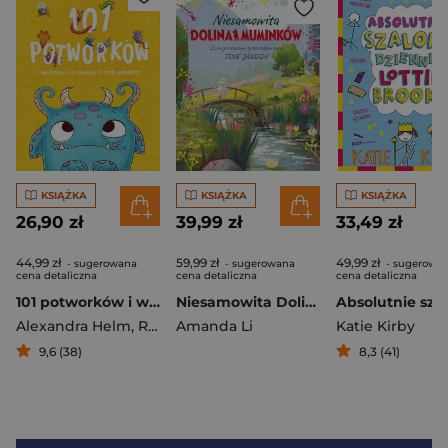
KSIĄŻKA
KSIĄŻKA
KSIĄŻKA
26,90 zł
39,99 zł
33,49 zł
44,99 zł
59,99 zł
49,99 zł
- sugerowana
- sugerowana
- sugerowa
cena detaliczna
cena detaliczna
cena detaliczna
101 potworków i wszystko, co musisz o nich wiedzieć
Niesamowita Dolina Muminków
Alexandra Helm
,
Ruby Van der Bogen
Amanda Li
Katie Kirby
9,6 (38)
8,3 (41)