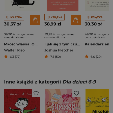
KSIĄŻKA
KSIĄŻKA
KSIĄŻKA
30,37 zł
38,99 zł
30,30 zł
39,90 zł
59,99 zł
49,90 zł
- sugerowana
- sugerowana
- sugerowa
cena detaliczna
cena detaliczna
cena detaliczna
Miłość własna. O głębokiej i szczerej samoakceptacji
I jak się z tym czujesz? Wszystko, o czym (nie) chciałeś wiedzieć na temat terapii
Walter Riso
Joshua Fletcher
6,3 (77)
7,5 (50)
6,0 (20)
Inne książki z kategorii
Dla dzieci 6-9