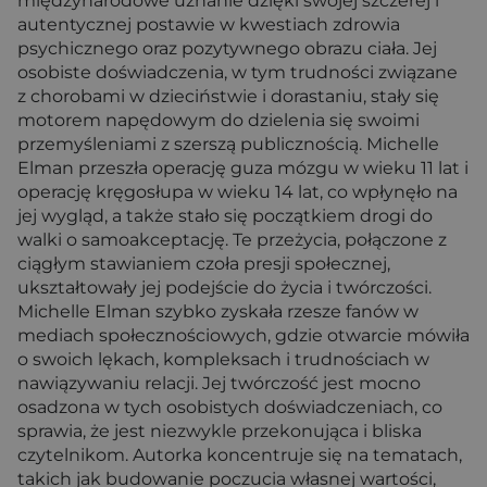
międzynarodowe uznanie dzięki swojej szczerej i
autentycznej postawie w kwestiach zdrowia
psychicznego oraz pozytywnego obrazu ciała. Jej
osobiste doświadczenia, w tym trudności związane
z chorobami w dzieciństwie i dorastaniu, stały się
motorem napędowym do dzielenia się swoimi
przemyśleniami z szerszą publicznością. Michelle
Elman przeszła operację guza mózgu w wieku 11 lat i
operację kręgosłupa w wieku 14 lat, co wpłynęło na
jej wygląd, a także stało się początkiem drogi do
walki o samoakceptację. Te przeżycia, połączone z
ciągłym stawianiem czoła presji społecznej,
ukształtowały jej podejście do życia i twórczości.
Michelle Elman szybko zyskała rzesze fanów w
mediach społecznościowych, gdzie otwarcie mówiła
o swoich lękach, kompleksach i trudnościach w
nawiązywaniu relacji. Jej twórczość jest mocno
osadzona w tych osobistych doświadczeniach, co
sprawia, że jest niezwykle przekonująca i bliska
czytelnikom. Autorka koncentruje się na tematach,
takich jak budowanie poczucia własnej wartości,