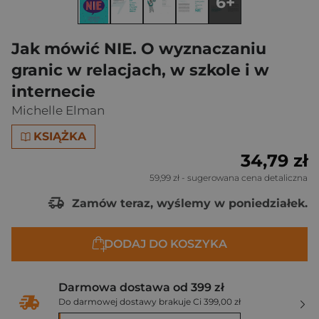
6+
Jak mówić NIE. O wyznaczaniu
granic w relacjach, w szkole i w
internecie
Michelle Elman
KSIĄŻKA
34,79 zł
59,99 zł
- sugerowana cena detaliczna
Zamów teraz, wyślemy w poniedziałek.
DODAJ DO KOSZYKA
Darmowa dostawa od 399 zł
Do darmowej dostawy brakuje Ci 399,00 zł