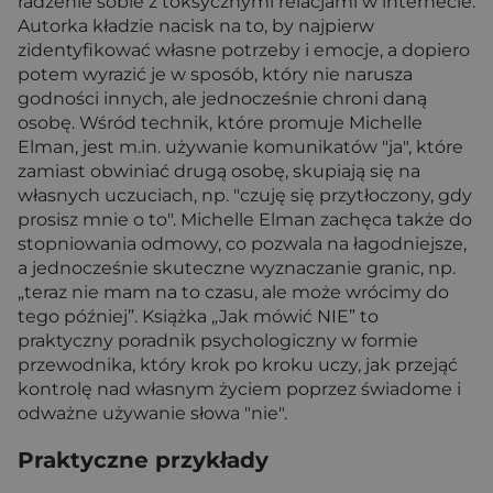
radzenie sobie z toksycznymi relacjami w internecie.
Autorka kładzie nacisk na to, by najpierw
zidentyfikować własne potrzeby i emocje, a dopiero
potem wyrazić je w sposób, który nie narusza
godności innych, ale jednocześnie chroni daną
osobę. Wśród technik, które promuje Michelle
Elman, jest m.in. używanie komunikatów "ja", które
zamiast obwiniać drugą osobę, skupiają się na
własnych uczuciach, np. "czuję się przytłoczony, gdy
prosisz mnie o to". Michelle Elman zachęca także do
stopniowania odmowy, co pozwala na łagodniejsze,
a jednocześnie skuteczne wyznaczanie granic, np.
„teraz nie mam na to czasu, ale może wrócimy do
tego później”. Książka „Jak mówić NIE” to
praktyczny poradnik psychologiczny w formie
przewodnika, który krok po kroku uczy, jak przejąć
kontrolę nad własnym życiem poprzez świadome i
odważne używanie słowa "nie".
Praktyczne przykłady