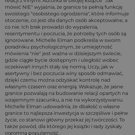
relacji z innymi. Autorka w swojej książce "Jak
mówić NIE" wyjaśnia, że granice te pełnią funkcję
swoistego "osobistego ogrodzenia", które informuje
otoczenie, co jest dla danych osób akceptowalne, a
co nie. Ich brak prowadzi do wypalenia,
resentymentu i poczucia, że potrzeby tych osób są
ignorowane. Michelle Elman podkreśla w swoim
poradniku psychologicznym, że umiejętność
mówienia "nie" jest ważna w dzisiejszym świecie,
gdzie ciągłe bycie dostępnym i uległość wobec
oczekiwań innych stały się normą. Uczy, jak w
asertywny i bez poczucia winy sposób odmawiać,
dzięki czemu można odzyskać kontrolę nad
własnym czasem oraz energią. Wskazuje, że jasne
granice pozwalają na budowanie relacji opartych na
wzajemnym szacunku, a nie na wykorzystywaniu.
Michelle Elman udowadnia, że dbałość o własne
granice to najlepsza inwestycja w szczęśliwe i pełne
życie, co stanowi główny przekaz jej twórczości. To
także powód, dla którego jej książki i rady zyskały
ogromna popularność.