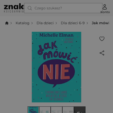
Czego szukasz?
Konto
Katalog
Dla dzieci
Dla dzieci 6-9
Jak mówić N