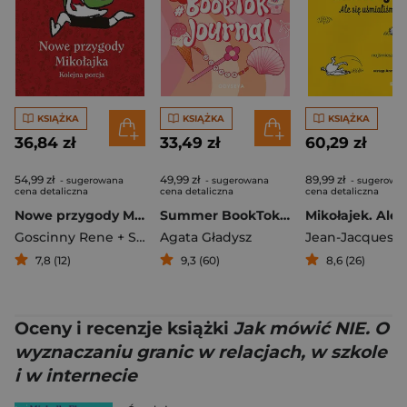
KSIĄŻKA
KSIĄŻKA
KSIĄŻKA
36,84 zł
33,49 zł
60,29 zł
54,99 zł
49,99 zł
89,99 zł
- sugerowana
- sugerowana
- sugerowa
cena detaliczna
cena detaliczna
cena detaliczna
Nowe przygody Mikołajka. Kolejna porcja [2024]
Summer BookTok Journal
Goscinny Rene + Sempe Jean-Jacques
Agata Gładysz
7,8 (12)
9,3 (60)
8,6 (26)
Oceny i recenzje książki
Jak mówić NIE. O
wyznaczaniu granic w relacjach, w szkole
i w internecie