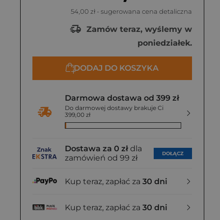
i i S-ka, wyd. 2022
54,00 zł
- sugerowana cena detaliczna
29,99 zł
Zamów teraz, wyślemy w
poniedziałek.
DODAJ DO KOSZYKA
Darmowa dostawa od 399 zł
Do darmowej dostawy brakuje Ci
399,00 zł
Dostawa za 0 zł
dla
DOŁĄCZ
zamówień od 99 zł
Kup teraz, zapłać za
30 dni
Kup teraz, zapłać za
30 dni