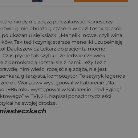
które nigdy nie zdążą poleżakować. Koneserzy
rzeźwieją, nie obnażają czasem w bezlitosny sposób
po ukazaniu się książki „Meneliki nowe, czyli wina
ów. Tak też i czynię; starsze meneliki uzupełniają
sztof Daukszewicz Lekarz do pacjenta mocno
a. Czas płynie tak szybko, że ledwie człowiek
z demokracją rozstał się z nami. Leży też z
rawdę, nim wieści rozejść się zdążą, nie jest
senkarz, gitarzysta, kompozytor. To satyryk legenda,
wadzce do Warszawy występował w kabarecie „Na
 od 1986 roku występował w kabarecie „Pod Egidą”.
taktowego” w TVN24. Napisał ponad trzydzieści
potykał na swojej drodze.
 miasteczkach