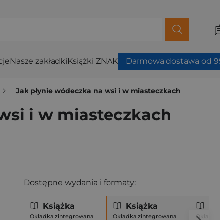
cje
Nasze zakładki
Książki ZNAK
Darmowa dostawa od 99
Jak płynie wódeczka na wsi i w miasteczkach
wsi i w miasteczkach
Dostępne wydania i formaty:
Książka
Książka
Ks
Okładka zintegrowana
Okładka zintegrowana
Okładka