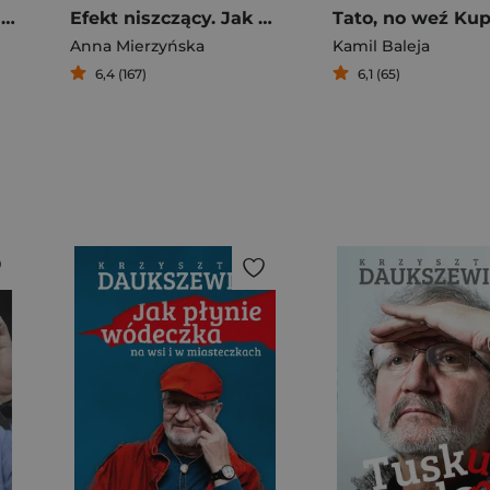
Gruba Reportaż o wadze i uprzedzeniach
Efekt niszczący. Jak dezinformacja wpływa na nasze życie
Anna Mierzyńska
Kamil Baleja
6,4 (167)
6,1 (65)