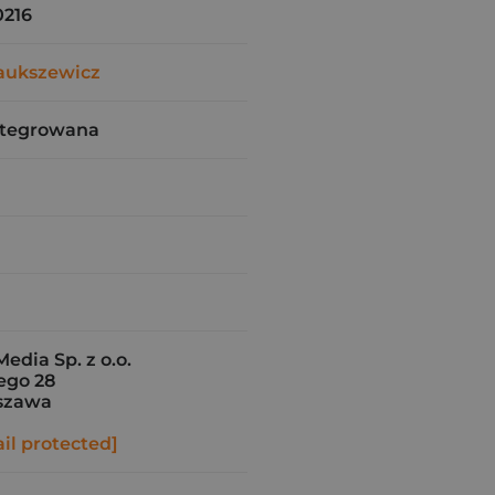
216
Daukszewicz
ntegrowana
edia Sp. z o.o.
ego 28
szawa
il protected]