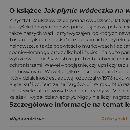
O książce
Jak płynie wódeczka na w
Krzysztof Daukszewicz od ponad dwudziestu lat zap
soczyście i bezpardonowo punktują naszą polską rzec
także naszych wad i przyzwyczajeń, do których nawet
Tuska i logika białoruska” na spotkaniach z czyteln
najnowsze, a także opowieści o murkowcach i epitaf
sponiewieranego przez alkohol i życie: – Za dużo pan 
wytrzeźwieje po Sylwestrze, już trzeba ubierać choi
ochroniarzami. Wawel – obojętnie, czy upał czy też si
pochowany na Wawelu, tylko się schował pod Łomżą. K
który działalność estradową rozpoczął w 1976 roku 
Pięterku” i w „Teatrze na Targówku”. W roku 1983 r
Przez wiele lat realizował swoje programy w TVP, a
książek i wydał dziewięć płyt. Nigdy nie liczył nagród
Szczegółowe informacje na temat k
Wydawnictwo:
Prószyński i