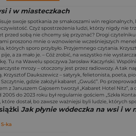
si i w miasteczkach
isuje swoje spotkania ze smakoszami win regionalnych, 
zywistość. Czyż spostrzeżenia ludzi, którzy nigdy nie t
 przed sobą nie chcemy się przyznać? Drogi czytelniku, 
ikami proszono mnie o wznowienie wcześniejszych menelik
ia, których sporo przybyło. Przyjemnego czytania. Krzy
pije, a za mało je. – Cóż zrobić, na wszystko nie wystarcz
nkę. Tu na Wawelu spoczywa Jarosław Kaczyński. Wspólnie 
arczyste mrozy – otoczony jest przez radiowozy. A tak nap
rzysztof Daukszewicz – satyryk, felietonista, poeta, pio
w Szczytnie, gdzie założył kabaret „Gwuść”. Po przepro
azem z Januszem Gajosem tworzył „Kabaret Hotel Nitz”, a
 od 2005 do 2023 roku był regularnie gościem „Szkła Kon
, które dostał, bo zawsze ważniejsi byli ludzie, których s
siążki
Jak płynie wódeczka na wsi i w
 S-ka