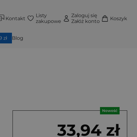
Listy
Zaloguj się
Kontakt
Koszyk
zakupowe
Załóż konto
 zł
Blog
Nowość
33,94 zł
iążka
 zintegrowana