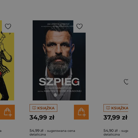
KSIĄŻKA
KSIĄŻKA
34,99 zł
37,99 zł
54,99 zł
54,90 zł
a
- sugerowana cena
- sugerowa
detaliczna
detaliczna