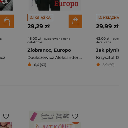
KSIĄŻKA
KSIĄŻKA
29,29 zł
29,99 zł
45,00 zł
42,00 zł
na
- sugerowana cena
- sugerowa
detaliczna
detaliczna
Ziobranoc, Europo
icz
Daukszewicz Aleksander
,
Krzysztof Daukszewicz
Krzysztof Dauk
6,6 (43)
5,9 (69)