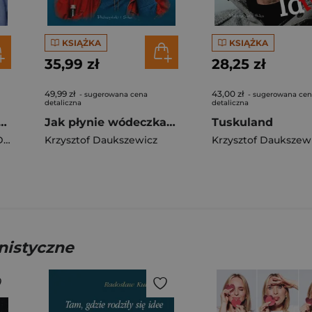
KSIĄŻKA
KSIĄŻKA
35,99 zł
28,25 zł
49,99 zł
43,00 zł
- sugerowana cena
- sugerowana ce
detaliczna
detaliczna
zcie w Dudapeszcie
Jak płynie wódeczka na wsi i w miasteczkach
Tuskuland
Aleksander
Krzysztof Daukszewicz
Krzysztof Daukszew
nistyczne