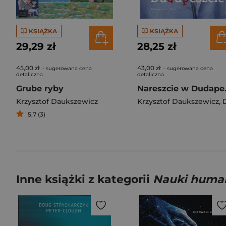
KSIĄŻKA
KSIĄŻKA
29,29 zł
28,25 zł
45,00 zł
43,00 zł
- sugerowana cena
- sugerowana cena
detaliczna
detaliczna
Grube ryby
Nares
Krzysztof Daukszewicz
Krzysztof Daukszewicz
,
Daukszewicz 
5,7 (3)
Inne książki z kategorii
Nauki huma