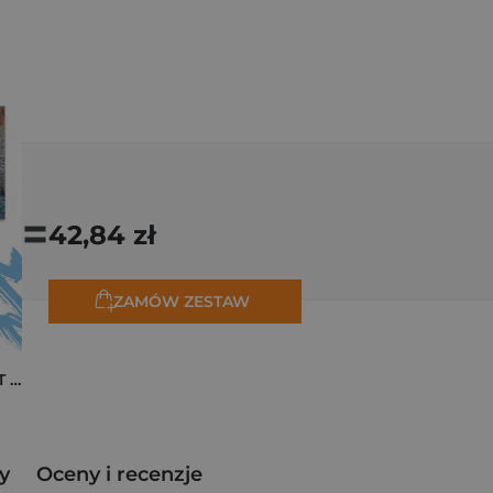
=
42,84 zł
ZAMÓW ZESTAW
Pakiet zakładek ART Monet
y
Oceny i recenzje