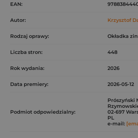
EAN:
9788384440
Autor:
Krzysztof 
Rodzaj oprawy:
Okładka zi
Liczba stron:
448
Rok wydania:
2026
Data premiery:
2026-05-12
Prószyński M
Rzymowski
Podmiot odpowiedzialny:
02-697 War
PL
e-mail:
[ema