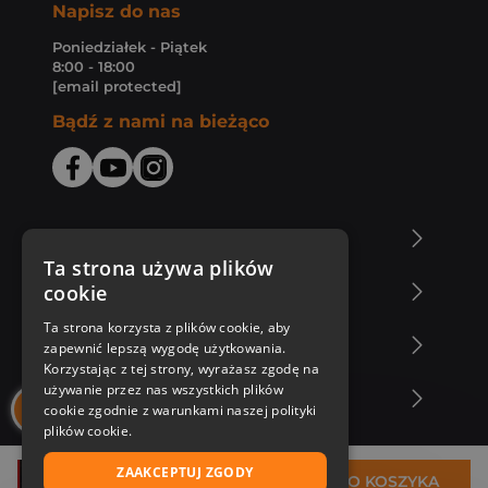
Napisz do nas
Poniedziałek - Piątek
8:00 - 18:00
[email protected]
Bądź z nami na bieżąco
O Księgarni Znak
Ta strona używa plików
cookie
Zakupy u nas
Ta strona korzysta z plików cookie, aby
Nasza oferta
zapewnić lepszą wygodę użytkowania.
Korzystając z tej strony, wyrażasz zgodę na
używanie przez nas wszystkich plików
Nasi autorzy
cookie zgodnie z warunkami naszej polityki
plików cookie.
ZAAKCEPTUJ ZGODY
105,26 zł
DO KOSZYKA