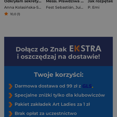
Odkryłam sekrety szejka
Messi. Prawdziwa historia najlepszego piłkarza świata
Anna Kolasińska-Szemraj
Fest Sebastián
,
Juillard Alexandre
P. Emi
10,0 (1)
Dołącz do
Znak
i oszczędzaj na dostawie!
Twoje korzyści:
Darmowa dostawa od 99 zł z
Specjalne zniżki tylko dla klubowiczów
Pakiet zakładek Art Ladies za 1 zł
Brak opłat za uczestnictwo