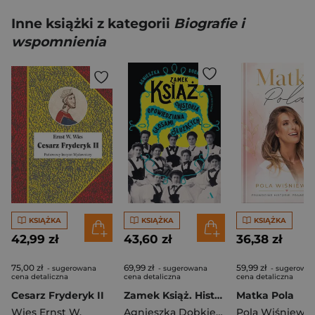
Inne książki z kategorii
Biografie i
wspomnienia
KSIĄŻKA
KSIĄŻKA
KSIĄŻKA
42,99 zł
43,60 zł
36,38 zł
75,00 zł
69,99 zł
59,99 zł
- sugerowana
- sugerowana
- sugerowa
cena detaliczna
cena detaliczna
cena detaliczna
Cesarz Fryderyk II
Zamek Książ. Historia opowiedziana głosami służących
Matka Pola
Wies Ernst W.
Agnieszka Dobkiewicz
Pola Wiśniews
,
Mykytyszyn M