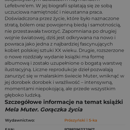
Lefebvre’em. W jej biografii splatają się ze sobą
uczuciowa namiętność i nieustanna praca.
Doświadczona przez życie, które było naznaczone
stratą, bólem oraz powojenną biedą i samotnością,
nie przestawała tworzyć. Zapomniana po drugiej
wojnie światowej, dziś jest odkrywana na nowo i
powraca jako jedna z najbardziej fascynujących
kobiet polskiej sztuki XX wieku. Drugie, rozszerzone
o nowe rozdziały wydanie książki ma formę
albumową i zostało uzupełnione o bogatą warstwę
ilustracyjną. Liczne reprodukcje dzieł pozwalają
zanurzyć się w malarskim świecie Muter, wniknąć w
jej dorobek dorobek i wrażliwość – intensywną,
momentami niepokojącą, ale przede wszystkim
głęboko ludzką.
Szczegółowe informacje na temat książki
Mela Muter. Gorączka życia
Wydawnictwo:
Prószyński i S-ka
EAN:
9788396332967