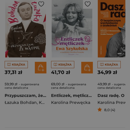
KSIĄŻKA
KSIĄŻKA
KSIĄŻKA
37,31 zł
41,70 zł
34,99 zł
59,99 zł
69,00 zł
49,99 zł
- sugerowana
- sugerowana
- sugerowa
cena detaliczna
cena detaliczna
cena detaliczna
Przypuszczam, że wątpię
Entliczek, mętliczek. Ewa Szykulska w rozmowie z Karoliną Prewęcką
Łazuka Bohdan
,
Karolina Prewęcka
Karolina Prewęcka
8,0 (4)