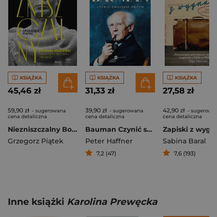
KSIĄŻKA
KSIĄŻKA
KSIĄŻKA
45,46 zł
31,33 zł
27,58 zł
59,90 zł
39,90 zł
42,90 zł
- sugerowana
- sugerowana
- sugerowa
cena detaliczna
cena detaliczna
cena detaliczna
Niezniszczalny Bohdan Pniewski Architekt salonu i władzy
Bauman Czynić swojskie obcym. Rozmowa Petera Haffnera z Zygmuntem Baumanem
Zapiski z wygn
Grzegorz Piątek
Peter Haffner
Sabina Baral
7,2 (47)
7,6 (193)
Inne książki
Karolina Prewęcka