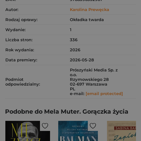
Autor:
Karolina Prewęcka
Rodzaj oprawy:
Okładka twarda
Wydanie:
1
Liczba stron:
336
Rok wydania:
2026
Data premiery:
2026-05-28
Prószyński Media Sp. z
o.o.
Podmiot
Rzymowskiego 28
odpowiedzialny:
02-697 Warszawa
PL
e-mail:
[email protected]
Podobne do Mela Muter. Gorączka życia