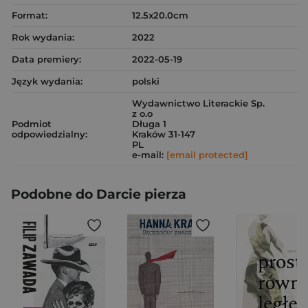
Format:
12.5x20.0cm
Rok wydania:
2022
Data premiery:
2022-05-19
Język wydania:
polski
Wydawnictwo Literackie Sp.
z o.o
Podmiot
Długa 1
odpowiedzialny:
Kraków 31-147
PL
e-mail:
[email protected]
Podobne do Darcie pierza