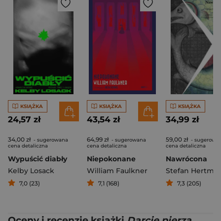
KSIĄŻKA
KSIĄŻKA
KSIĄŻKA
24,57 zł
43,54 zł
34,99 zł
34,00 zł
64,99 zł
59,00 zł
- sugerowana
- sugerowana
- sugerowa
cena detaliczna
cena detaliczna
cena detaliczna
Wypuścić diabły
Niepokonane
Nawrócona
Kelby Losack
William Faulkner
Stefan Hertma
7,0 (23)
7,1 (168)
7,3 (205)
Oceny i recenzje książki
Darcie pierza