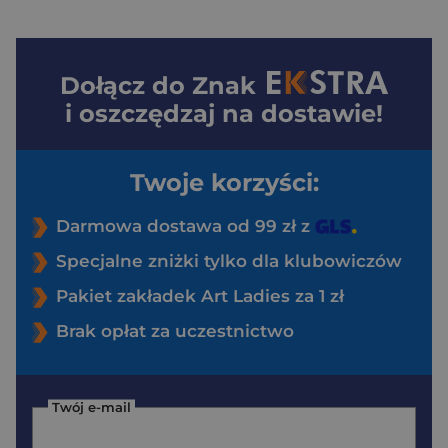
Dołącz do
Znak
i oszczędzaj na dostawie!
Twoje korzyści:
Darmowa dostawa od 99 zł z
Specjalne zniżki tylko dla klubowiczów
Pakiet zakładek Art Ladies za 1 zł
Brak opłat za uczestnictwo
Twój e-mail