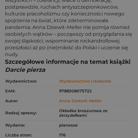
wszystkich – tolerancji, walce o demokrację,
postprawdzie, ruchach antyszczepionkowców,
kulturze pracoholizmu czy konieczności nowego
spojrzenia na świat, które zdeterminowała
pandemia. Anna Dziewit-Meller nie pomija również
osobistych wątków – począwszy od przyglądania się
swojej śląskości, wspominanie rockandrollowej
przeszłości aż po (nie)miłość do Polski i uczenie się
nudy.
Szczegółowe informacje na temat książki
Darcie pierza
Wydawnictwo:
Wydawnictwo Literackie
EAN:
9788308075722
Autor:
Anna Dziewit-Meller
Okładka broszurowa ze
Rodzaj oprawy:
skrzydełkami
Wydanie:
pierwsze
Liczba stron:
176