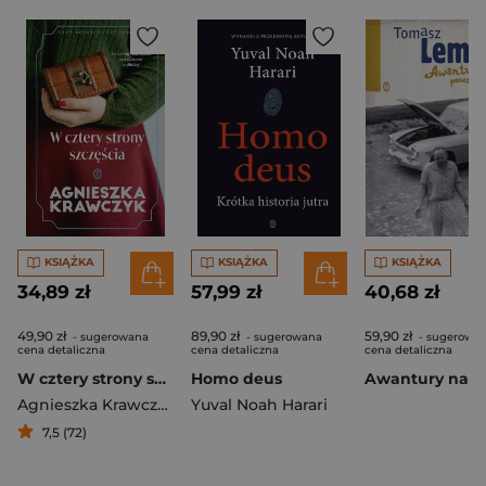
KSIĄŻKA
KSIĄŻKA
KSIĄŻKA
34,89 zł
57,99 zł
40,68 zł
49,90 zł
89,90 zł
59,90 zł
- sugerowana
- sugerowana
- sugerowa
cena detaliczna
cena detaliczna
cena detaliczna
W cztery strony szczęścia
Homo deus
Agnieszka Krawczyk
Yuval Noah Harari
7,5 (72)