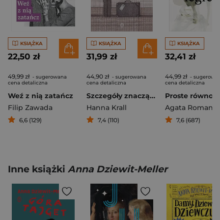
KSIĄŻKA
KSIĄŻKA
KSIĄŻKA
22,50 zł
31,99 zł
32,41 zł
49,99 zł
44,90 zł
44,99 zł
- sugerowana
- sugerowana
- sugerowa
cena detaliczna
cena detaliczna
cena detaliczna
Weź z nią zatańcz
Szczegóły znaczące
Proste równole
Filip Zawada
Hanna Krall
Agata Romaniu
6,6 (129)
7,4 (110)
7,6 (687)
Inne książki
Anna Dziewit-Meller