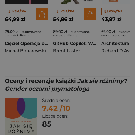
KSIĄŻKA
KSIĄŻKA
KSIĄŻKA
64,99 zł
54,86 zł
43,87 zł
79,00 zł
89,00 zł
69,00 zł
- sugerowana
- sugerowana
- sugerowa
cena detaliczna
cena detaliczna
cena detaliczna
Cięcie! Operacja bariatryczna. Przygotowanie do operacji bariatrycznej. Szczery i prosty przewodnik dla pacjentów i ich bliskich Tom 1
GitHub Copilot. Wprowadzenie. Efektywne programowanie z asystentem AI
Michał Bonarowski
Brent Laster
Richard D Avila
Oceny i recenzje książki
Jak się różnimy?
Gender oczami prymatologa
Średnia ocen:
7.42
/10
Liczba ocen:
85