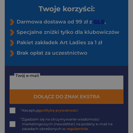
Twoje korzyści:
Darmowa dostawa od 99 zł z
Specjalne zniżki tylko dla klubowiczów
Pakiet zakładek Art Ladies za 1 zł
Brak opłat za uczestnictwo
Twój e-mail
DOŁĄCZ DO ZNAK EKSTRA
*
Akceptuję
politykę prywatności
*
Zgadzam się na otrzymywanie wiadomości
marketingowych (newsletter) na podany
e-mail
na
zasadach określonych w
regulaminie
.