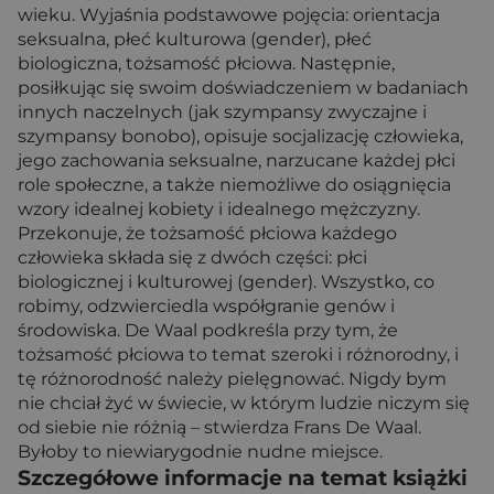
wieku. Wyjaśnia podstawowe pojęcia: orientacja
seksualna, płeć kulturowa (gender), płeć
biologiczna, tożsamość płciowa. Następnie,
posiłkując się swoim doświadczeniem w badaniach
innych naczelnych (jak szympansy zwyczajne i
szympansy bonobo), opisuje socjalizację człowieka,
jego zachowania seksualne, narzucane każdej płci
role społeczne, a także niemożliwe do osiągnięcia
wzory idealnej kobiety i idealnego mężczyzny.
Przekonuje, że tożsamość płciowa każdego
człowieka składa się z dwóch części: płci
biologicznej i kulturowej (gender). Wszystko, co
robimy, odzwierciedla współgranie genów i
środowiska. De Waal podkreśla przy tym, że
tożsamość płciowa to temat szeroki i różnorodny, i
tę różnorodność należy pielęgnować. Nigdy bym
nie chciał żyć w świecie, w którym ludzie niczym się
od siebie nie różnią – stwierdza Frans De Waal.
Byłoby to niewiarygodnie nudne miejsce.
Szczegółowe informacje na temat książki