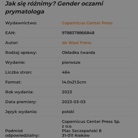
Jak się różnimy? Gender oczami
prymatologa
Wydawnictwo:
Copernicus Center Press
EAN:
9788378866848
Autor:
de Waal Frans
Rodzaj oprawy:
Okładka twarda
Wydanie:
pierwsze
Liczba stron:
464
Format:
14.0x21.5cm
Rok wydania:
2023
Data premiery:
2023-03-03
Język wydania:
polski
Copernicus Center Press Sp.
z o.o.
Podmiot
Plac Szczepański 8
odpowiedzialny:
31-011 Kraków