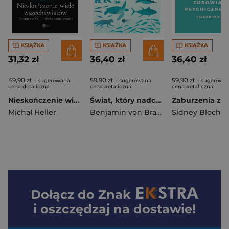
KSIĄŻKA
KSIĄŻKA
KSIĄŻKA
31,32 zł
36,40 zł
36,40 zł
49,90 zł
59,90 zł
59,90 zł
- sugerowana
- sugerowana
- sugerowa
cena detaliczna
cena detaliczna
cena detaliczna
Nieskończenie wiele wszechświatów
Świat, który nadchodzi. Jak wielka wędrówka przyrody wpływa na nasze życie
Michał Heller
Benjamin von Brackel
Sidney Bloch
,
Nick
Dołącz do
Znak
i oszczędzaj na dostawie!