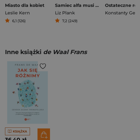
Miasto dla kobiet
Samiec alfa musi odejść Dlaczego patriarchat szkodzi wszystkim
Leslie Kern
Liz Plank
Konstanty Gebe
6,1 (126)
7,2 (249)
Inne książki
de Waal Frans
KSIĄŻKA
36,40 zł