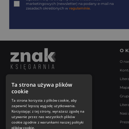
marketingowych (newsletter) na podany
e-mail
na
zasadach określonych w
regulaminie
.
O K
O na
Kont
Liter
Napisz do nas
Ta strona używa plików
Mapa
Poniedziałek - Piątek
cookie
8:00 - 18:00
Grup
[email protected]
Ta strona korzysta z plików cookie, aby
Liter
zapewnić lepszą wygodę użytkowania.
Bądź z nami na bieżąco
Korzystając z tej strony, wyrażasz zgodę na
Nasi 
używanie przez nas wszystkich plików
cookie zgodnie z warunkami naszej polityki
Prez
plików cookie.