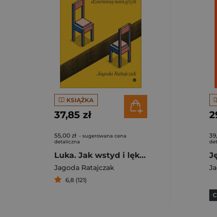
KSIĄŻKA
37,85 zł
2
55,00 zł
39
- sugerowana cena
detaliczna
det
Luka. Jak wstyd i lęk dziurawią nam język
Jagoda Ratajczak
Ja
6,8 (121)
C