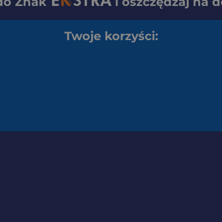
 do
Znak
i oszczędzaj na 
Twoje korzyści: