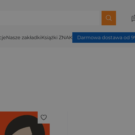
cje
Nasze zakładki
Książki ZNAK
Darmowa dostawa od 99