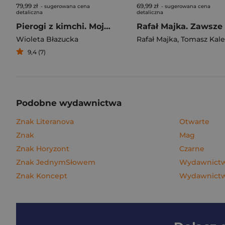
79,99 zł
69,99 zł
- sugerowana cena
- sugerowana cena
detaliczna
detaliczna
Pierogi z kimchi. Moje ulubione azjatyckie przepisy
Wioleta Błazucka
Rafał Majka
,
Tomasz Kalemba
9,4 (7)
Podobne wydawnictwa
Znak Literanova
Otwarte
Znak
Mag
Znak Horyzont
Czarne
Znak JednymSłowem
Wydawnictw
Znak Koncept
Wydawnictwo