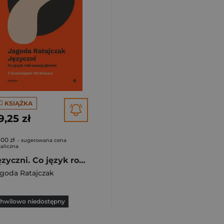
KSIĄŻKA
9,25 zł
,00 zł
- sugerowana cena
aliczna
Języczni. Co język robi w naszej głowie
goda Ratajczak
hwilowo niedostępny