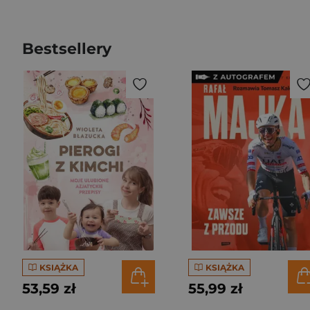
Bestsellery
KSIĄŻKA
KSIĄŻKA
53,59 zł
55,99 zł