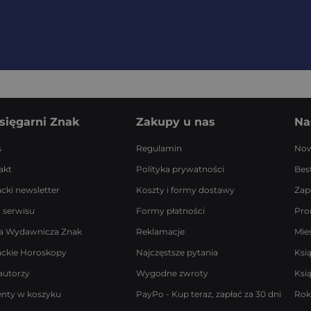
sięgarni Znak
Zakupy u nas
Na
s
Regulamin
Now
akt
Polityka prywatności
Best
acki newsletter
Koszty i formy dostawy
Zap
 serwisu
Formy płatności
Pro
a Wydawnicza Znak
Reklamacje
Mie
ackie Horoskopy
Najczęstsze pytania
Ksi
autorzy
Wygodne zwroty
Ksi
enty w koszyku
PayPo - Kup teraz, zapłać za 30 dni
Rok