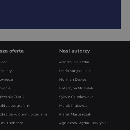
sza oferta
Nasi autorzy
ości
Andrzej Maleszka
sellery
Mario Vargas Llosa
owiedzi
Norman Davies
mocje
Katarzyna Michalak
sięcznik ZNAK
Sylwia Czubkowska
ążki z autografami
Marek Krajewski
ążki z barwionymi brzegami
Marek Maruszczak
 ks. Tischnera
Agnieszka Stążka-Gawrysiak