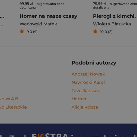
99,99 zł
79,99 zł
- sugerowana cena
- sugerowana cen
detaliczna
detaliczna
Rafał Majka. Zawsze z przodu. Rozmawia Tomasz Kalemba - książka z autografem
Homer na nasze czasy
Węcowski Marek
Wioleta Błazucka
9,0 (9)
10,0 (2)
Podobni autorzy
Andrzej Nowak
Nawrocki Karol
Tove Jansson
o W.A.B.
Homer
 Literackie
Alicja Kobza