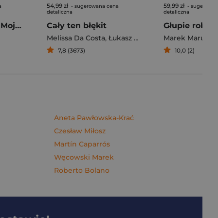
54,99 zł
59,99 zł
a
- sugerowana cena
- sugerowan
detaliczna
detaliczna
Pierogi z kimchi. Moje ulubione azjatyckie przepisy - książka z autografem
Cały ten błękit
Melissa Da Costa
,
Łukasz Müller
Marek Maruszc
7,8 (3673)
10,0 (2)
Aneta Pawłowska-Krać
Czesław Miłosz
Martín Caparrós
Węcowski Marek
Roberto Bolano