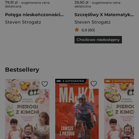
79,91 zł
39,90 zł
- sugerowana cena
- sugerowana cena
detaliczna
detaliczna
Potęga nieskończoności. Jak rachunek różniczkowy i całkowy odkrywa tajemnice Wszechświata wyd. 2022
Szczęśliwy X Matematyka na co dzień
Steven Strogatz
Steven Strogatz
6,9 (60)
Chwilowo niedostępny
Bestsellery