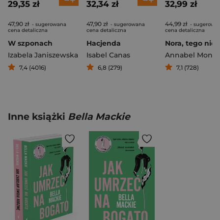
29,35 zł
32,34 zł
32,99 zł
47,90 zł
47,90 zł
44,99 zł
- sugerowana
- sugerowana
- sugerowa
cena detaliczna
cena detaliczna
cena detaliczna
W szponach
Hacjenda
Izabela Janiszewska
Isabel Canas
Annabel Mona
7,4 (4016)
6,8 (279)
7,1 (728)
Inne książki
Bella Mackie