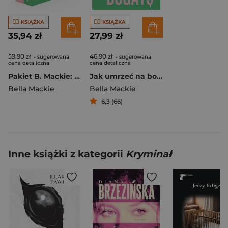
KSIĄŻKA
KSIĄŻKA
35,94 zł
27,99 zł
59,90 zł
46,90 zł
- sugerowana
- sugerowana
cena detaliczna
cena detaliczna
Pakiet B. Mackie: Jak zabiłam swoją rodzinę / Jak umrzeć na bogato
Jak umrzeć na bogato
Bella Mackie
Bella Mackie
6,3 (66)
Inne książki z kategorii
Kryminał