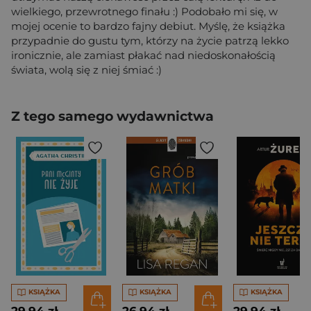
wielkiego, przewrotnego finału :) Podobało mi się, w
mojej ocenie to bardzo fajny debiut. Myślę, że książka
przypadnie do gustu tym, którzy na życie patrzą lekko
ironicznie, ale zamiast płakać nad niedoskonałością
świata, wolą się z niej śmiać :)
Z tego samego wydawnictwa
KSIĄŻKA
KSIĄŻKA
KSIĄŻKA
29,94 zł
26,94 zł
29,94 zł