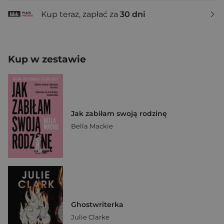
Kup teraz, zapłać za
30 dni
Kup w zestawie
Jak zabiłam swoją rodzinę
Bella Mackie
Ghostwriterka
Julie Clarke