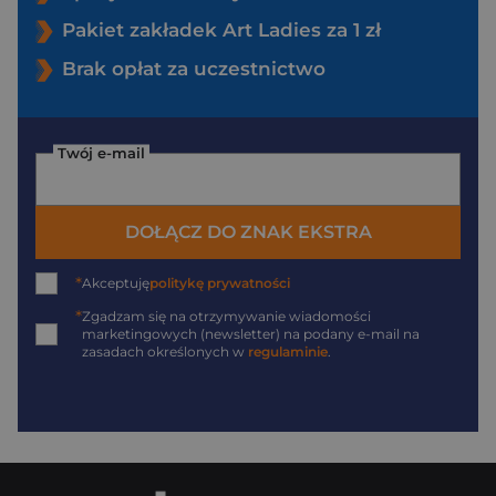
Pakiet zakładek Art Ladies za 1 zł
Brak opłat za uczestnictwo
Twój e-mail
DOŁĄCZ DO ZNAK EKSTRA
*
Akceptuję
politykę prywatności
*
Zgadzam się na otrzymywanie wiadomości
marketingowych (newsletter) na podany
e-mail
na
zasadach określonych w
regulaminie
.