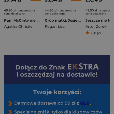
49,90 zł
44,90 zł
49,90 zł
- sugerowana
- sugerowana
- sugerowa
cena detaliczna
cena detaliczna
cena detaliczna
Pani McGinty nie żyje wyd. 2025
Grób matki. Josie Quinn. Tom 3 wyd. 2025
Agatha Christie
Regan Lisa
Artur Żurek
8,0 (2)
Dołącz do
Znak
i oszczędzaj na dostawie!
Twoje korzyści:
Darmowa dostawa od 99 zł z
Specjalne zniżki tylko dla klubowiczów