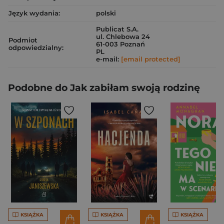
Język wydania:
polski
Publicat S.A.
ul. Chlebowa 24
Podmiot
61-003 Poznań
odpowiedzialny:
PL
e-mail:
[email protected]
Podobne do Jak zabiłam swoją rodzinę
KSIĄŻKA
KSIĄŻKA
KSIĄŻKA