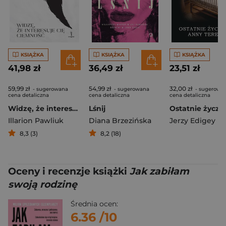
KSIĄŻKA
KSIĄŻKA
KSIĄŻKA
41,98 zł
36,49 zł
23,51 zł
59,99 zł
54,99 zł
32,00 zł
- sugerowana
- sugerowana
- sugerowa
cena detaliczna
cena detaliczna
cena detaliczna
Widzę, że interesuje cię ciemność
Lśnij
Illarion Pawliuk
Diana Brzezińska
Jerzy Edigey
8,3 (3)
8,2 (18)
Oceny i recenzje książki
Jak zabiłam
swoją rodzinę
Średnia ocen:
6.36
/10