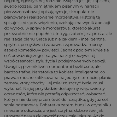
bogatej, egoistycznej rodzinie. Książka jest jej zapisem,
swego rodzaju pamiętnikiem pisanym w narracji
pierwszoosobowej opisującym jej skrupulatnie
planowane i realizowanie morderstwa. Historię tę
spisuje siedząc w więzieniu, czekając na wynik apelacji
do wyroku w sprawie morderstwa, którego akurat
przewrotnie nie popełniła. Intryga zatem jest prosta, ale
realizacja planu Grace już nie całkiem - inteligentna,
sprytna, pomysłowa i zabawna wprowadza mocny
aspekt komediowy powieści. Jednak pod tym kryje się
coś poważniejszego - satyra naszej rzeczywistej
współczesności, stylu życia i podejmowanych decyzji.
Uwagi są przenikliwe, momentami bezlitosne, ale
bardzo trafne. Narratorka to kobieta inteligentna, co
prawda mocno zafiksowana na jednym temacie, planie
zemsty, który choćby i jej miał zniszczyć życie, musi
wykonać. Na jej przykładzie dostajemy więc świetny
obraz osób, które nie potrafią odpuszczać, wybaczać,
którym nie da się przemówić do rozsądku, gdy już coś
sobie postanowią. Bohaterka zatem budzi w czytelniku
mieszane odczucia, ale jest sprytna, dobrze wie, jak
utrzymać naszą ciekawość przez całą lekturę. Aż do