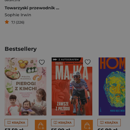
detaliczna
Towarzyski przewodnik po skandalach
Sophie Irwin
7,1 (226)
Bestsellery
KSIĄŻKA
KSIĄŻKA
KSIĄŻKA