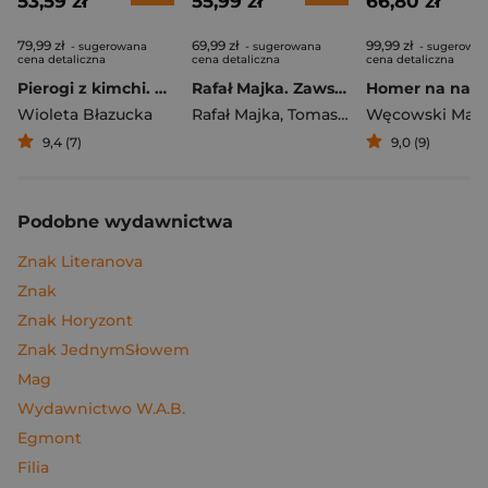
53,59 zł
55,99 zł
66,80 zł
79,99 zł
69,99 zł
99,99 zł
- sugerowana
- sugerowana
- sugerowa
cena detaliczna
cena detaliczna
cena detaliczna
Pierogi z kimchi. Moje ulubione azjatyckie przepisy
Rafał Majka. Zawsze z przodu. Rozmawia Tomasz Kalemba - książka z autografem
Wioleta Błazucka
Rafał Majka
,
Tomasz Kalemba
Węcowski Mar
9,4 (7)
9,0 (9)
Podobne wydawnictwa
Znak Literanova
Znak
Znak Horyzont
Znak JednymSłowem
Mag
Wydawnictwo W.A.B.
Egmont
Filia