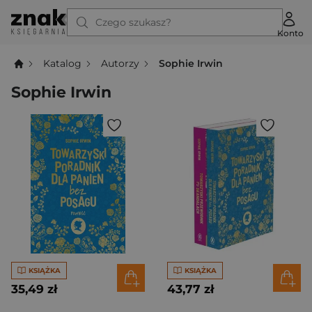
Czego szukasz?
Konto
Katalog
Autorzy
Sophie Irwin
Sophie Irwin
KSIĄŻKA
KSIĄŻKA
35,49 zł
43,77 zł