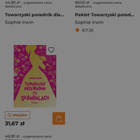
44,90 zł
69,00 zł
- sugerowana cena
- sugerowana cena
detaliczna
detaliczna
Towarzyski poradnik dla panien bez posagu
Pakiet Towarzyski poradnik dla panien bez posagu / Towarzyski przewodnik po skandalach
Sophie Irwin
Sophie Irwin
8,7 (3)
KSIĄŻKA
31,67 zł
46,90 zł
- sugerowana cena