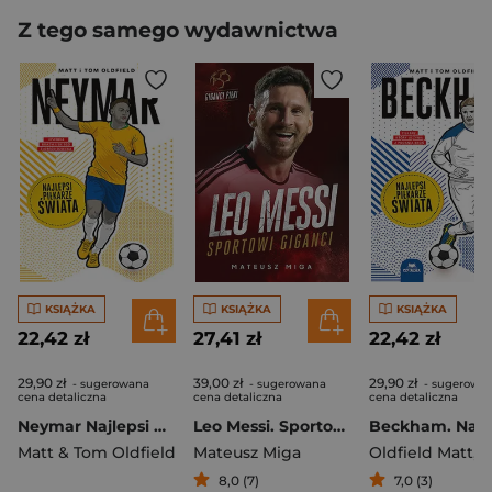
Z tego samego wydawnictwa
KSIĄŻKA
KSIĄŻKA
KSIĄŻKA
22,42 zł
27,41 zł
22,42 zł
29,90 zł
39,00 zł
29,90 zł
- sugerowana
- sugerowana
- sugerowa
cena detaliczna
cena detaliczna
cena detaliczna
Neymar Najlepsi piłkarze świata
Leo Messi. Sportowi giganci
Matt & Tom Oldfield
Mateusz Miga
Oldfield Matt
,
Oldf
8,0 (7)
7,0 (3)