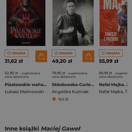
KSIĄŻKA
KSIĄŻKA
KSIĄŻKA
31,62 zł
49,20 zł
55,99 zł
52,90 zł
79,90 zł
69,99 zł
- sugerowana
- sugerowana
- sugerowa
cena detaliczna
cena detaliczna
cena detaliczna
Piastowskie wahadło
Skłodowska-Curie. Rebeliantka
Łukasz Malinowski
Angelika Kuźniak
Rafał Majka
,
Tomasz 
9,0 (1)
Inne książki
Maciej Gaweł