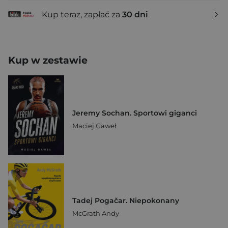
Kup teraz, zapłać za
30 dni
Kup w zestawie
Jeremy Sochan. Sportowi giganci
Maciej Gaweł
Tadej Pogačar. Niepokonany
McGrath Andy