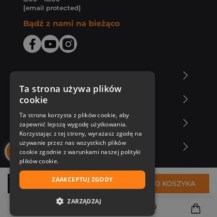
[email protected]
Bądź z nami na bieżąco
O Księgarni Znak
Ta strona używa plików
cookie
Zakupy u nas
Ta strona korzysta z plików cookie, aby
Nasza oferta
zapewnić lepszą wygodę użytkowania.
Korzystając z tej strony, wyrażasz zgodę na
używanie przez nas wszystkich plików
Nasi autorzy
cookie zgodnie z warunkami naszej polityki
plików cookie.
ZAAKCEPTUJ ZGODY
27,90 zł
DO KOSZYKA
ZARZĄDZAJ