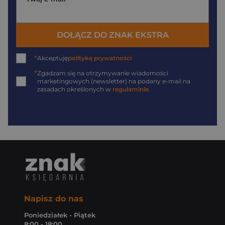
DOŁĄCZ DO ZNAK EKSTRA
*
Akceptuję
politykę prywatności
*
Zgadzam się na otrzymywanie wiadomości
marketingowych (newsletter) na podany
e-mail
na
zasadach określonych w
regulaminie
.
Napisz do nas
Poniedziałek - Piątek
8:00 - 18:00