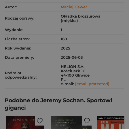
Autor:
Maciej Gaweł
Okładka broszurowa
Rodzaj oprawy:
(miękka)
Wydanie:
1
Liczba stron:
160
Rok wydania:
2025
Data premiery:
2025-06-03
HELION S.A.
Kościuszk 1C
Podmiot
44-100 Gliwice
odpowiedzialny:
PL
e-mail:
[email protected]
Podobne do Jeremy Sochan. Sportowi
giganci