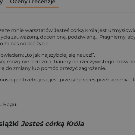
y
Oceny i recenzje
eze mnie warsztatów Jesteś córką Króla jest uzmysłowie
ycia zauważoną, docenioną, podziwianą… Pragniemy, aby kt
o za nas oddać życie…
owiadam: „to jak najszybciej się naucz!”.
Twój mózg nie odróżnia traumy od rzeczywistego doświa
Cię do zmiany lub pomóc przeżyć zagrożenie.
ścią potrzebujesz, jest przeżyć proces przebaczenia… P
Ku Bogu.
siążki
Jesteś córką Króla