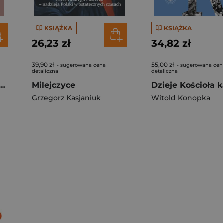
KSIĄŻKA
KSIĄŻKA
26,23 zł
34,82 zł
39,90 zł
55,00 zł
- sugerowana cena
- sugerowana cen
detaliczna
detaliczna
naan i umrzeć. Studium tradycji biblijnych o śmierci Mojżesza
Milejczyce
Grzegorz Kasjaniuk
Witold Konopka