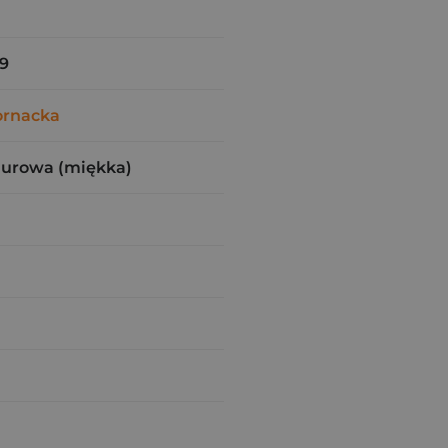
9
ornacka
zurowa (miękka)