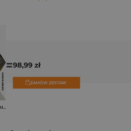
=
98,99 zł
ZAMÓW ZESTAW
Tam, dokąd ciągną tłumy. Historia świętych miejsc