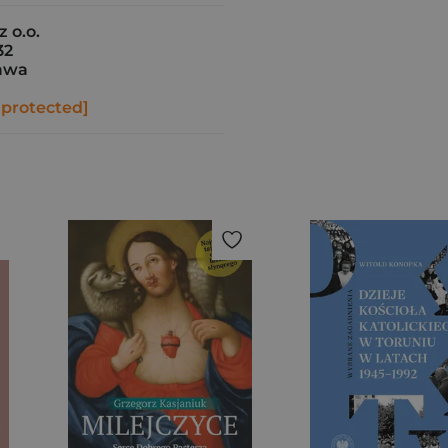
z o.o.
32
awa
 protected]