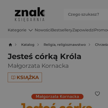
Kategorie
Nowości
Bestsellery
Zapowiedzi
Promo
Katalog
Religia, religioznawstwo
Chrześ
Jesteś córką Króla
Małgorzata Kornacka
KSIĄŻKA