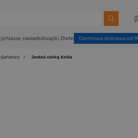
cje
Nasze zakładki
Książki ZNAK
Darmowa dostawa od 99
cijaństwo
Jesteś córką Króla