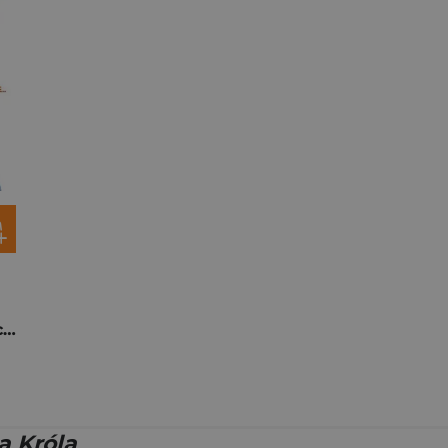
Małżeństwo. Instrukcja obsługi I żyli długo i szczęśliwie… Czy ślub musi oznaczać koniec bajki?
ą Króla