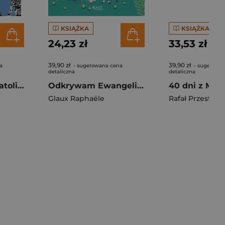
KSIĄŻKA
KSIĄŻKA
24,23 zł
33,53 zł
39,90 zł
39,90 zł
a
- sugerowana cena
- sugerowa
detaliczna
detaliczna
Dzieje Kościoła katolickiego w Toruniu w latach 1945–1992. Wybrane zagadnienia
Odkrywam Ewangelię. Czytanki zdrapywanki
Glaux Raphaële
Rafał Przestrzel