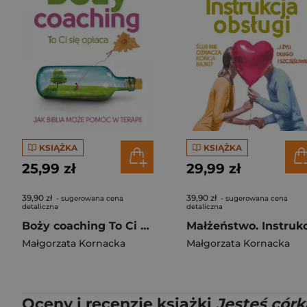
KSIĄŻKA
KSIĄŻKA
25,99 zł
29,99 zł
39,90 zł
39,90 zł
- sugerowana cena
- sugerowana cena
detaliczna
detaliczna
Boży coaching To Ci się opłaca. Jak Biblia może pomóc w terapii
Małgorzata Kornacka
Małgorzata Kornacka
Oceny i recenzje książki
Jesteś córk