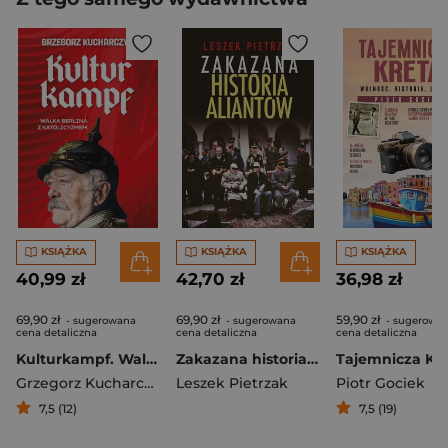
KSIĄŻKA
KSIĄŻKA
KSIĄŻKA
40,99 zł
42,70 zł
36,98 zł
69,90 zł
69,90 zł
59,90 zł
- sugerowana
- sugerowana
- sugerowa
cena detaliczna
cena detaliczna
cena detaliczna
Kulturkampf. Walka Berlina z katolicyzmem
Zakazana historia aliantów
Grzegorz Kucharczyk
Leszek Pietrzak
Piotr Gociek
7,5 (12)
7,5 (19)