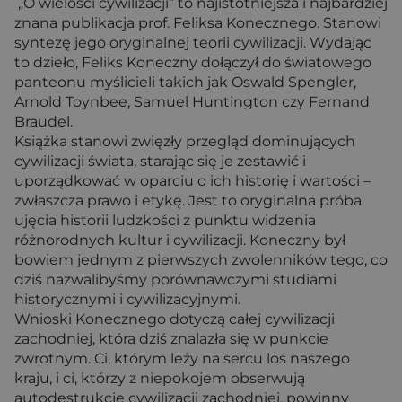
„O wielości cywilizacji” to najistotniejsza i najbardziej
znana publikacja prof. Feliksa Konecznego. Stanowi
syntezę jego oryginalnej teorii cywilizacji. Wydając
to dzieło, Feliks Koneczny dołączył do światowego
panteonu myślicieli takich jak Oswald Spengler,
Arnold Toynbee, Samuel Huntington czy Fernand
Braudel.
Książka stanowi zwięzły przegląd dominujących
cywilizacji świata, starając się je zestawić i
uporządkować w oparciu o ich historię i wartości –
zwłaszcza prawo i etykę. Jest to oryginalna próba
ujęcia historii ludzkości z punktu widzenia
różnorodnych kultur i cywilizacji. Koneczny był
bowiem jednym z pierwszych zwolenników tego, co
dziś nazwalibyśmy porównawczymi studiami
historycznymi i cywilizacyjnymi.
Wnioski Konecznego dotyczą całej cywilizacji
zachodniej, która dziś znalazła się w punkcie
zwrotnym. Ci, którym leży na sercu los naszego
kraju, i ci, którzy z niepokojem obserwują
autodestrukcje cywilizacji zachodniej, powinny