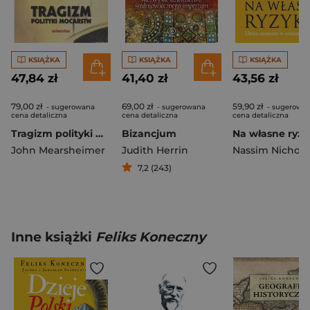
KSIĄŻKA
KSIĄŻKA
KSIĄŻKA
47,84 zł
41,40 zł
43,56 zł
79,00 zł
69,00 zł
59,90 zł
- sugerowana
- sugerowana
- sugerowa
cena detaliczna
cena detaliczna
cena detaliczna
Tragizm polityki mocarstw
Bizancjum
John Mearsheimer
Judith Herrin
7,2 (243)
Inne książki
Feliks Koneczny