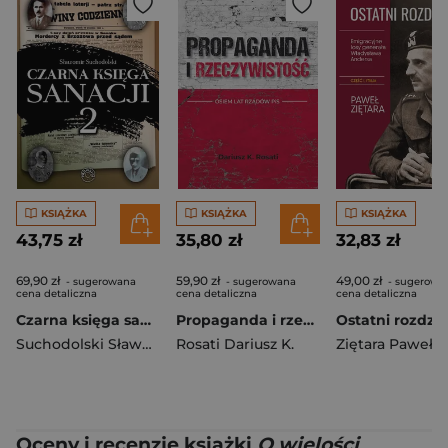
KSIĄŻKA
KSIĄŻKA
KSIĄŻKA
43,75 zł
35,80 zł
32,83 zł
69,90 zł
59,90 zł
49,00 zł
- sugerowana
- sugerowana
- sugerowa
cena detaliczna
cena detaliczna
cena detaliczna
Czarna księga sanacji 2
Propaganda i rzeczywistość. Osiem lat rządów PiS
Suchodolski Sławomir
Rosati Dariusz K.
Ziętara Paweł
Oceny i recenzje książki
O wielości