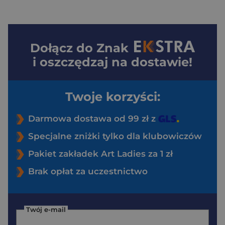
Dołącz do
Znak
i oszczędzaj na dostawie!
Twoje korzyści:
Darmowa dostawa od 99 zł z
Specjalne zniżki tylko dla klubowiczów
Pakiet zakładek Art Ladies za 1 zł
Brak opłat za uczestnictwo
Twój e-mail