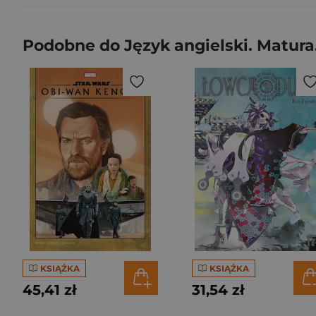
Podobne do Język angielski. Matura
KSIĄŻKA
KSIĄŻKA
45,41 zł
31,54 zł