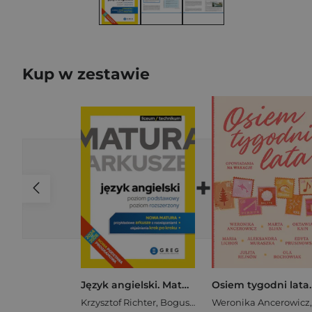
Kup w zestawie
+
Język angielski. Matura. Arkusze. Poziom podstawowy i rozszerzony
Krzysztof Richter
,
Bogusław Solecki
Weronika Ancerowicz