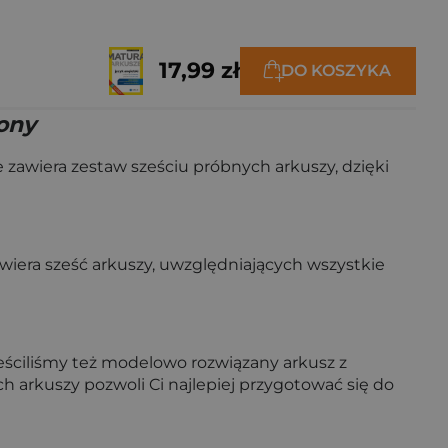
17,99 zł
DO KOSZYKA
ony
awiera zestaw sześciu próbnych arkuszy, dzięki
awiera sześć arkuszy, uwzględniających wszystkie
eściliśmy też modelowo rozwiązany arkusz z
h arkuszy pozwoli Ci najlepiej przygotować się do