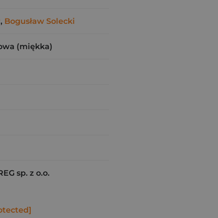
r
,
Bogusław Solecki
owa (miękka)
G sp. z o.o.
otected]