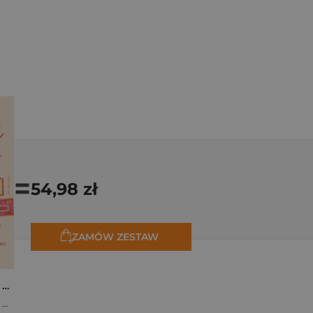
=
54,98 zł
ZAMÓW ZESTAW
Osiem tygodni lata. Opowiadania na wakacje
,
Marta Bijan
,
Oktawia Kain
,
Maria Lichoń
,
Aleksandra Muraszka
,
Edyt