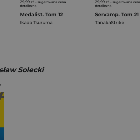
29,99 zł
29,99 zł
- sugerowana cena
- sugerowana cen
detaliczna
detaliczna
Medalist. Tom 12
Servamp. Tom 21
Ikada Tsuruma
TanakaStrike
sław Solecki