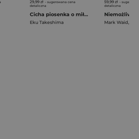
29,99 zł
59,99 zł
a
- sugerowana cena
- sugerowan
detaliczna
detaliczna
Cicha piosenka o miłości. Tom 10
Eku Takeshima
Mark Waid
,
Dan