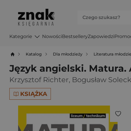
Kategorie
Nowości
Bestsellery
Zapowiedzi
Promo
Katalog
Dla młodzieży
Literatura młodz
Język angielski. Matura
Krzysztof Richter
,
Bogusław Soleck
KSIĄŻKA