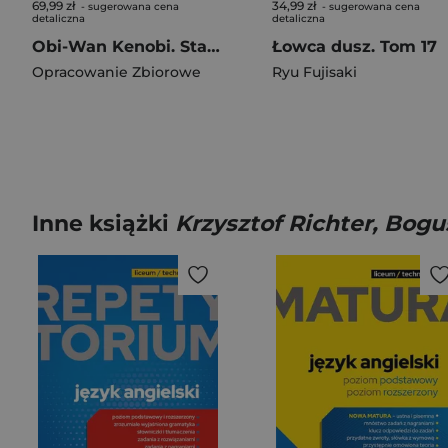
69,99 zł
34,99 zł
- sugerowana cena
- sugerowana cena
detaliczna
detaliczna
Obi-Wan Kenobi. Star Wars
Łowca dusz. Tom 17
Opracowanie Zbiorowe
Ryu Fujisaki
Inne książki
Krzysztof Richter, Bogu