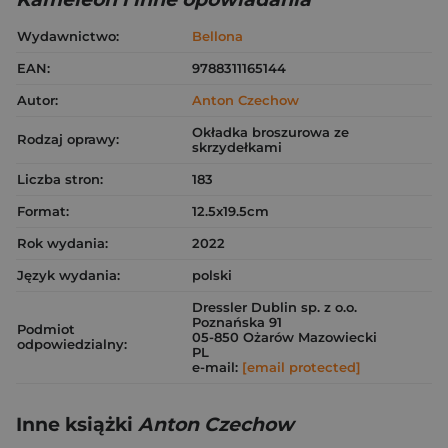
Wydawnictwo:
Bellona
EAN:
9788311165144
Autor:
Anton Czechow
Okładka broszurowa ze
Rodzaj oprawy:
skrzydełkami
Liczba stron:
183
Format:
12.5x19.5cm
Rok wydania:
2022
Język wydania:
polski
Dressler Dublin sp. z o.o.
Poznańska 91
Podmiot
05-850 Ożarów Mazowiecki
odpowiedzialny:
PL
e-mail:
[email protected]
Inne książki
Anton Czechow