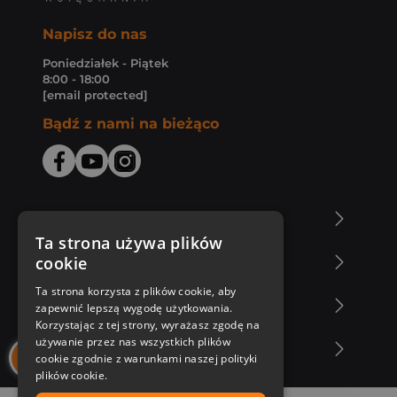
Napisz do nas
Poniedziałek - Piątek
8:00 - 18:00
[email protected]
Bądź z nami na bieżąco
O Księgarni Znak
Ta strona używa plików
cookie
Zakupy u nas
Ta strona korzysta z plików cookie, aby
Nasza oferta
zapewnić lepszą wygodę użytkowania.
Korzystając z tej strony, wyrażasz zgodę na
używanie przez nas wszystkich plików
Nasi autorzy
cookie zgodnie z warunkami naszej polityki
plików cookie.