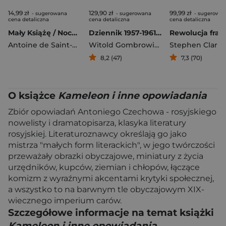
14,99 zł
129,90 zł
99,99 zł
- sugerowana
- sugerowana
- sugerowa
cena detaliczna
cena detaliczna
cena detaliczna
Mały Książę / Nocny lot
Dziennik 1957-1961 Pisma zebrane
Antoine de Saint-Exupery
Witold Gombrowicz
Stephen Clark
8,2 (47)
7,3 (70)
O książce
Kameleon i inne opowiadania
Zbiór opowiadań Antoniego Czechowa - rosyjskiego
nowelisty i dramatopisarza, klasyka literatury
rosyjskiej. Literaturoznawcy określają go jako
mistrza "małych form literackich", w jego twórczości
przeważały obrazki obyczajowe, miniatury z życia
urzędników, kupców, ziemian i chłopów, łączące
komizm z wyraźnymi akcentami krytyki społecznej,
a wszystko to na barwnym tle obyczajowym XIX-
wiecznego imperium carów.
Szczegółowe informacje na temat książki
Kameleon i inne opowiadania