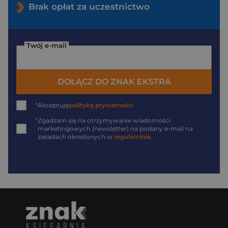
Brak opłat za uczestnictwo
Twój e-mail
DOŁĄCZ DO ZNAK EKSTRA
*
Akceptuję
politykę prywatności
*
Zgadzam się na otrzymywanie wiadomości
marketingowych (newsletter) na podany
e-mail
na
zasadach określonych w
regulaminie
.