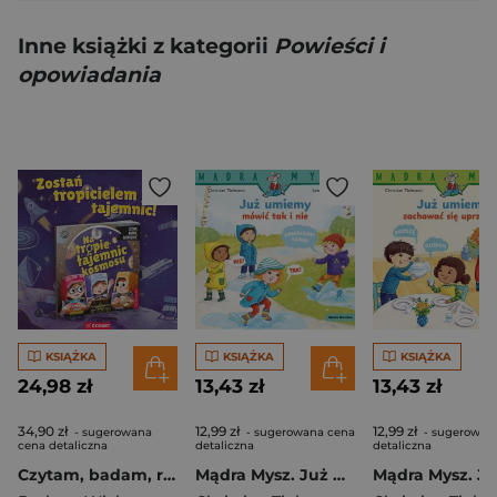
Inne książki z kategorii
Powieści i
opowiadania
KSIĄŻKA
KSIĄŻKA
KSIĄŻKA
24,98 zł
13,43 zł
13,43 zł
34,90 zł
12,99 zł
12,99 zł
- sugerowana
- sugerowana cena
- sugerowan
cena detaliczna
detaliczna
detaliczna
Czytam, badam, rozwiązuję. Na tropie tajemnic kosmosu
Mądra Mysz. Już umiemy mówić tak i nie