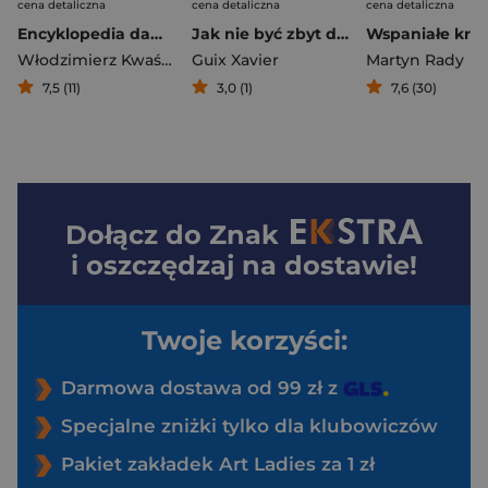
cena detaliczna
cena detaliczna
cena detaliczna
Encyklopedia dawnej broni i uzbrojenia ochronnego
Jak nie być zbyt dobrym
Włodzimierz Kwaśniewicz
Guix Xavier
Martyn Rady
7,5 (11)
3,0 (1)
7,6 (30)
Dołącz do
Znak
i oszczędzaj na dostawie!
Twoje korzyści:
Darmowa dostawa od 99 zł z
Specjalne zniżki tylko dla klubowiczów
Pakiet zakładek Art Ladies za 1 zł